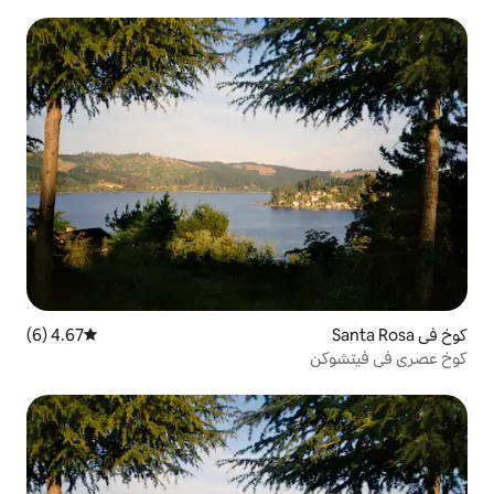
4.67 (6)
متوسط التقييم 4.67 من 5، 6 مراجعات