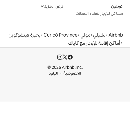
عرض المزيد
ت
Curicó Province
بحيرة فيتشوكوين
كاياك
© 2026 Airbnb, I
خصوصية
البنود