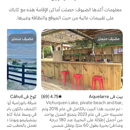
: حصلت أماكن الإقامة هذه مع كاياك
من حيث الموقع والنظافة وغيرها.
بي
مضيف متميّز
ب
مضيف متميّز
ا
ا
ف
ك
ا
ر
ي
م
4.75 (69)
متوسط التقييم 4.75 من 5، 69 مراجعات
كوخ في Cáhuil
ا
Vichuquen Lake,
شرفة بانورامية (واي فاي)
محاط
- تم تجديد هذا البيت بالكامل في عام 2016 وتم
اكتشف بالكون بانوراميك. مكان هادئ وحديث
تحسينه حتى في عام 2023 يتمتع المنزل بواحد
في وسط غابة كاهويل، على بعد دقائق فقط من
من أجمل إطلالة على البحيرة عند 180 درجة
بيتشيليمو وبونتا دي لوبوس. يحتوي على تناجا
 بحيرة بطول 60 مترًا، وتطل شمس
تعمل بالحطب تتسع لـ 4 أشخاص مع إطلالة