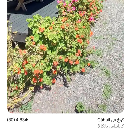
4.83 (30)
متوسط التقييم 4.83 من 5، 30 مراجعات