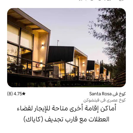
4.75 (8)
متوسط التقييم 4.75 من 5، 8 مراجعات
خرى متاحة للإيجار لقضاء
 قارب تجديف (كاياك)