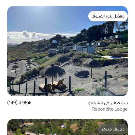
4.95 (149)
متوسط التقييم 4.95 من 5، 149 مراجعات