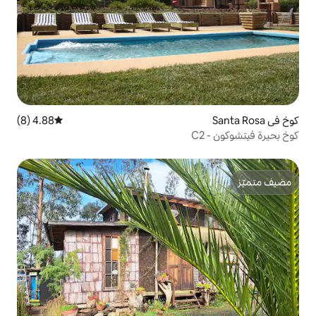
4.88 (8)
متوسط التقييم 4.88 من 5، 8 مراجعات