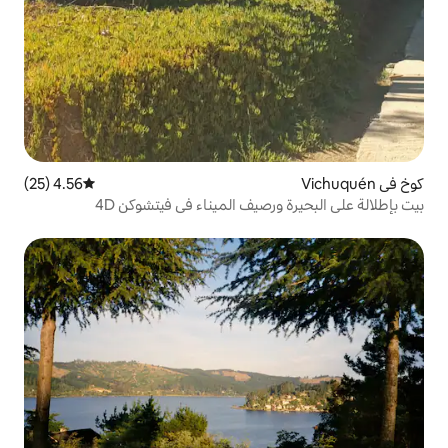
4.56 (25)
متوسط التقييم 4.56 من 5، 25 مراجعات
صيف الميناء في فيتشوكن 4D