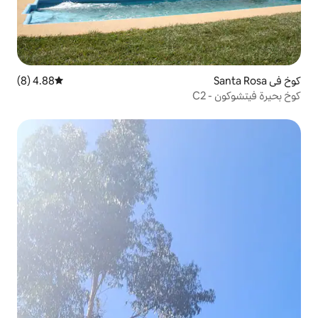
4.88 (8)
متوسط التقييم 4.88 من 5، 8 مراجعات