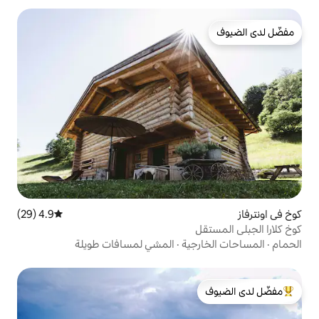
4.9 (29)
متوسط التقييم 4.9 من 5، 29 مراجعات
ية
·
المشي لمسافات طويلة
لدى الضيوف