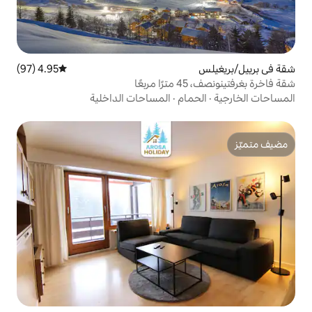
4.95 (97)
متوسط التقييم 4.95 من 5، 97 مراجعات
ام
·
المساحات الداخلية