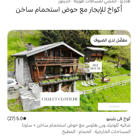
ويلة
·
الديكور
ر مع حوض استحمام ساخن
5.0 (27)
متوسط التقييم 5.0 من 5، 27 مراجعات
 مع حوض استحمام ساخن + ساونا
ام
·
المطبخ