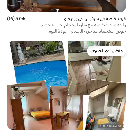
براتيجاو
5.0 (16)
متوسط التقييم 5.0 من 5، 16 مراجعات
ا وحمام بخار لشخصين
حمام
·
جودة النوم