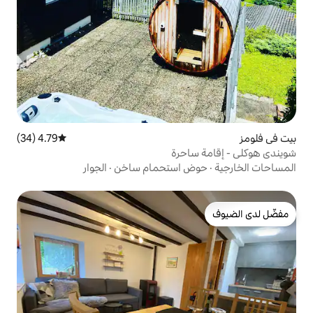
4.79 (34)
متوسط التقييم 4.79 من 5، 34 مراجعات
حرة
 استحمام ساخن
·
الجوار