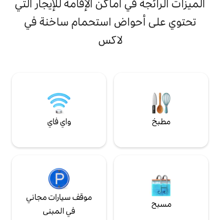
ي أماكن الإقامة للإيجار التي
ذات جودة فندقية أغطية سرير✶ ممتازة -
مكيف✶ هواء إنترنت ✶ سريع تلفزيون ذكي
واض استحمام ساخنة في
مقاس✶ 55 بوصة مزود بخدمات البث مطبخ ✶
مجهز بالكامل ✶ تسجيل وصول رقمي سلس
لاكس
شحن ✶ مجاني للسيارات الكهربائية بالطاقة
الشمسية لا يسعنا الانتظار حتى نرحب بك!
واي فاي
موقف سيارات مجاني
في المبنى