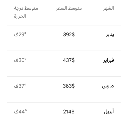
وسط السعر
متوسط درجة
الحرارة
$‏392
29°ف
$‏437
30°ف
$‏363
37°ف
$‏214
44°ف