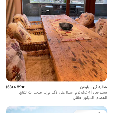
4.89 (63)
متوسط التقييم 4.89 من 5، 63 مراجعات