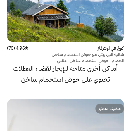
4.96 (70)
متوسط التقييم 4.96 من 5، 70 مراجعات
 استحمام ساخن
ساخن
·
عائلي
حة للإيجار لقضاء العطلات
 حوض استحمام ساخن