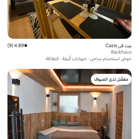
4.89 (9)
متوسط التقييم 4.89 من 5، 9 مراجعات
وانات أليفة
·
النظافة