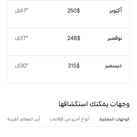
$‏250
47°ف
$‏248
37°ف
$‏315
30°ف
تكشافها
ع أخرى من الإقامات
أبرز المعالم القريبة