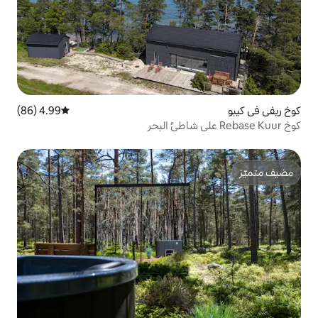
4.99 (86)
متوسط التقييم 4.99 من 5، 86 مراجعات