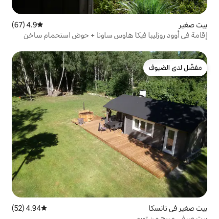
4.9 (67)
متوسط التقييم 4.9 من 5، 67 مراجعات
يكا هاوس ساونا + حوض استحمام ساخن
4.94 (52)
متوسط التقييم 4.94 من 5، 52 مراجعات