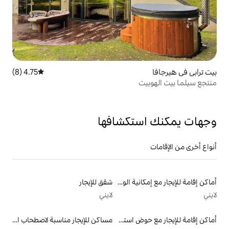
4.75 (8)
متوسط التقييم 4.75 من 5، 8 مراجعات
تكشافها
أماكن إقامة للإيجار مع إمكانية الوصول إلى الشاطئ
شقق للإيجار
لايني
أماكن إقامة للإيجار مع حوض استحمام ساخن
مساكن للإيجار مناسبة لاصطحاب الحيوانات الأليفة