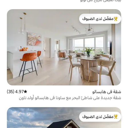
لدى الضيوف
4.97 (35)
متوسط التقييم 4.97 من 5، 35 مراجعات
ر مع ساونا في هابسالو أولد تاون
لدى الضيوف