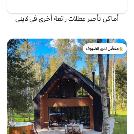
لات رائعة أخرى في لايني
لدى الضيوف