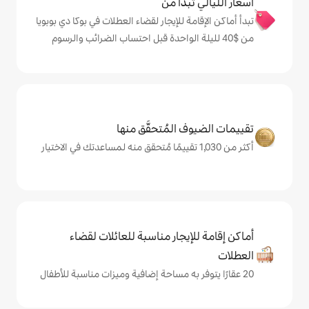
دأ من
 للإيجار لقضاء العطلات في بوكا دي بوبويا
المُتحقَّق منها
يجار مناسبة للعائلات لقضاء