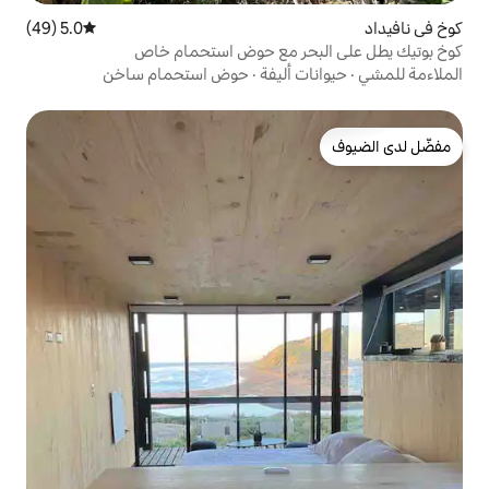
5.0 (49)
متوسط التقييم 5.0 من 5، 49 مراجعات
ر مع حوض استحمام خاص
أليفة
·
حوض استحمام ساخن