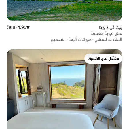
4.95 (168)
متوسط التقييم 4.95 من 5، 168 مراجعات
أليفة
·
التصميم