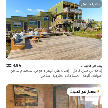
4.9 (20)
متوسط التقييم 4.9 من 5، 20 مراجعات
لالة على البحر + حوض استحمام ساخن
لخارجية
·
شاطئ
لدى الضيوف