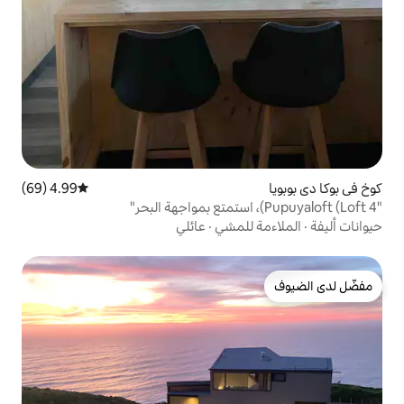
4.99 (69)
متوسط التقييم 4.99 من 5، 69 مراجعات
لمشي
·
عائلي