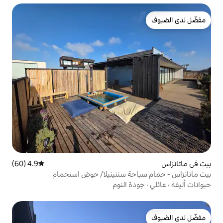
4.9 (60)
متوسط التقييم 4.9 من 5، 60 مراجعات
حة سنتينيلا/ حوض استحمام
ة النوم