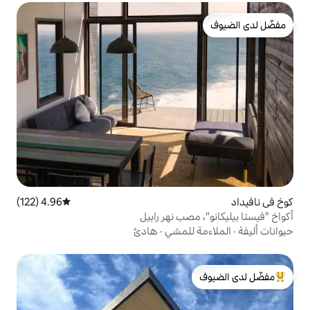
4.96 (122)
متوسط التقييم 4.96 من 5، 122 مراجعات
ب نهر رابيل
لمشي
·
هادئ
لدى الضيوف