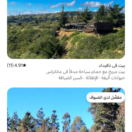
4.91 (11)
متوسط التقييم 4.91 من 5، 11 مراجعات
مدفأ في ماتانزاس
سن الضيافة