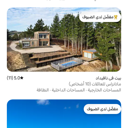
لدى الضيوف
5.0 (11)
متوسط التقييم 5.0 من 5، 11 مراجعات
احات الداخلية
·
النظافة