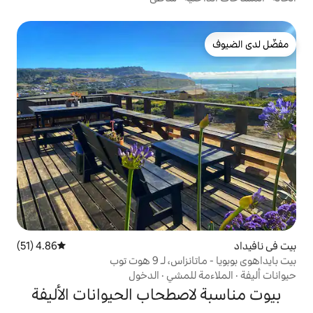
4.86 (51)
متوسط التقييم 4.86 من 5، 51 مراجعات
 9 هوت توب
لمشي
·
الدخول
صطحاب الحيوانات الأليفة