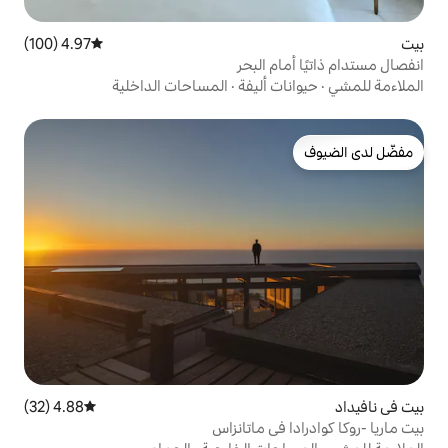
4.97 (100)
متوسط التقييم 4.97 من 5، 100 مراجعات
البحر
أليفة
·
المساحات الداخلية
4.88 (32)
متوسط التقييم 4.88 من 5، 32 مراجعات
ي ماتانزاس