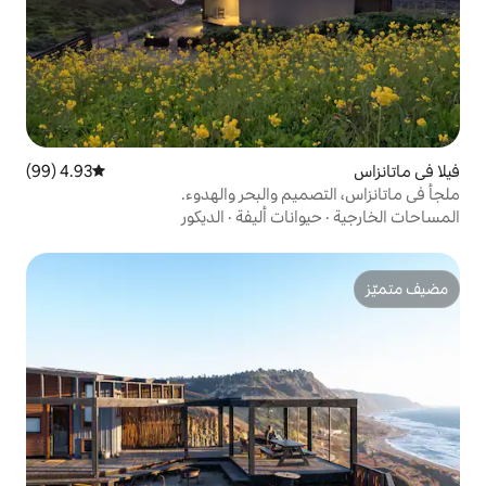
4.93 (99)
متوسط التقييم 4.93 من 5، 99 مراجعات
 والبحر والهدوء.
ات أليفة
·
الديكور