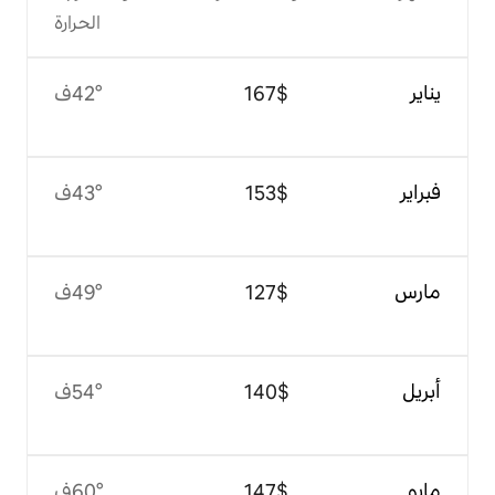
الحرارة
$‏167
42°ف
$‏153
43°ف
$‏127
49°ف
$‏140
54°ف
$‏147
60°ف