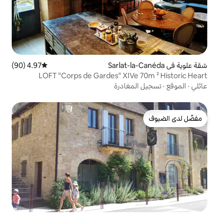
4.97 (90)
متوسط التقييم 4.97 من 5، 90 مراجعات
LOFT "Corps de Gardes" XIV
غادرة