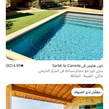
4.99 (82)
متوسط التقييم 4.99 من 5، 82 مراجعات
في المركز التاريخي