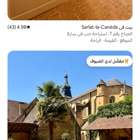
4.98 (43)
متوسط التقييم 4.98 من 5، 43 مراجعات
لدى الضيوف