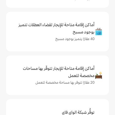
حة للإيجار لقضاء العطلات تتميز
حة للإيجار تتوفّر بها مساحات
ي فاي