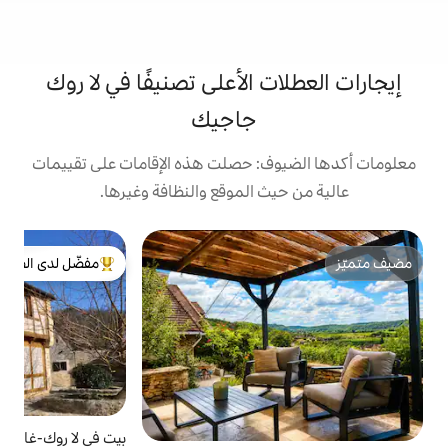
 الأعلى تصنيفًا في لا روك
جاجيك
: حصلت هذه الإقامات على تقييمات
 الموقع والنظافة وغيرها.
بيت
مفضّل لدى الضيوف
من أبرز البيوت المفضّلة لدى الضيوف
س
د
ا
ق
ا
ا
ا
م
بيت في لا روك-غاجيك
4.99 (89)
متوسط التقييم 4.99 من 5، 89 مراجعات