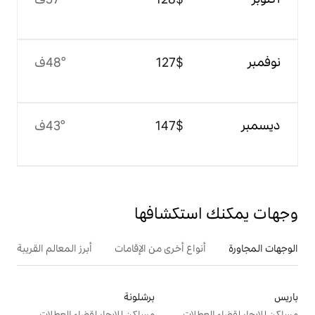
$‏127
48°ف
$‏147
43°ف
تكشافها
ع أخرى من الإقامات
أبرز المعالم القريبة
برشلونة
ت
مساكن للإيجار لقضاء العطلات