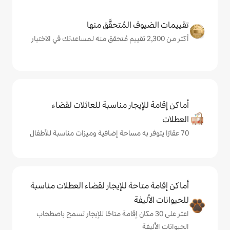
المُتحقَّق منها
يجار مناسبة للعائلات لقضاء
حة للإيجار لقضاء العطلات مناسبة
ة
ى 30 مكان إقامة متاحًا للإيجار تسمح باصطحاب