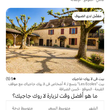
5 (5)
متوسط التقييم 5 من 5، 5 مراجعات
بيت "Les Ecoles" يتسع لـ 4 أشخاص في لا روك جاجياك مع موقف
يافة
ت لزيارة لا روك جاجيك؟
وسط السعر
متوسط درجة