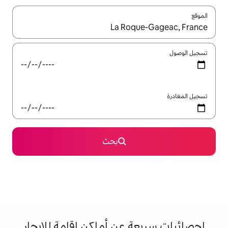
ل باستخدام السهمين لأعلى ولأسفل أو استكشف عن طريق اللمس أو السحب.
بحث
 عن أماكن إقامة للإيجار