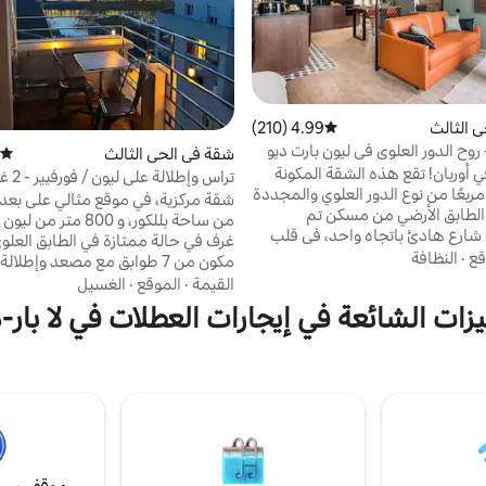
 الثالث
4.99 (210)
متوسط التقييم 4.99 من 5، 210 مراجعات
- روح الدور العلوي في ليون بارت ديو
شقة في الحي الثالث
متوسط
ي أوربان! تقع هذه الشقة المكونة
تراس وإطل
مترًا مربعًا من نوع الدور العلوي والمجددة
مكيف
الطابق الأرضي من مسكن تم
شارع هادئ باتجاه واحد، في قلب
غرف في حالة ممتازة في الطابق العلو
ليون بارت ديو. معدات راقية مع: سرير 160 × 200
قع
·
النظافة
مكون من 7 طوابق مع مصعد وإطلال
سم، تلفزيون إل جي أوليد 55 بوصة، نيتفليكس
القيمة
·
الموقع
·
الغسيل
يم فيديو مشمول، واي فاي ألياف،
لطيفة جدا بمساح
زات الشائعة في إيجارات العطلات في لا بار-
قابل للعكس، مطبخ مجهز بماكينة
جميع وسائل النقل العام قريبة من الس
و، حمام كبير مع دش إيطالي،
المترو، والدراجات العام
رة! إقامة جيدة جدًا!
"بوشون ليونيه"، حانات على الأرصفة، 
ضفاف نهر الرون.