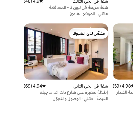
شقة في الحي الثالث
4.9 (48)
متوسط التقييم 4.9 من 5، 48 مراجعات
شقة مريحة في ليون 3 - المحافظة
عائلي
·
الموقع
·
هادئ
مفضّل لدى الضيوف
مفضّل لدى الضيوف
4.98 (59)
وسط التقييم 4.98 من 5، 59 مراجعات
شقة في الحي الثاني
4.94 (69)
متوسط التقييم 4.94 من 5، 69 مراجعات
ة القطار
إطلالة صغيرة على شارع باث آند ماجيك
القيمة
·
عائلي
·
الوصول والتجوّل