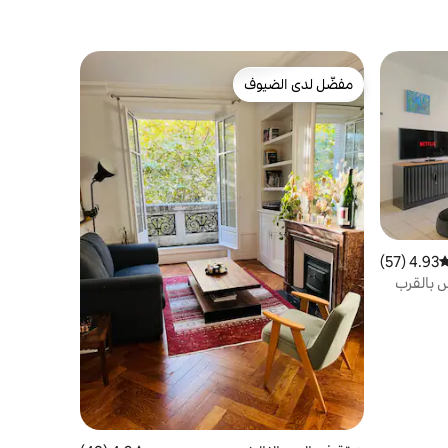
مفضّل لدى الضيوف
مفضّل لدى الضيوف
4.93 (57)
وسط التقييم 4.93 من 5، 57 مراجعات
 بالقرب