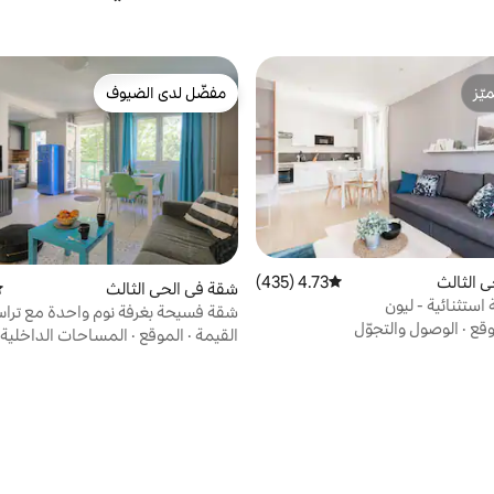
ّز
مفضّل لدى الضيوف
ّز
مفضّل لدى الضيوف
 الثالث
4.73 (435)
متوسط التقييم 4.73 من 5، 435 مراجعات
شقة في الحي الثالث
مت
ستثنائية - ليون
شقة فسيحة بغرفة نوم واحدة مع تراس
وقع
·
الوصول والتجوّل
من محطة بارت-ديو
القيمة
·
الموقع
·
المساحات الداخلية