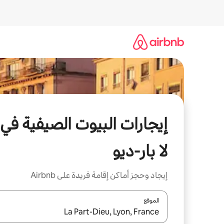
خطى
لى
لمحتوى
إيجارات البيوت الصيفية في
لا بار-ديو
إيجاد وحجز أماكن إقامة فريدة على Airbnb
الموقع
عند توفر النتائج، انتقل باستخدام السهمين لأعلى ولأسف