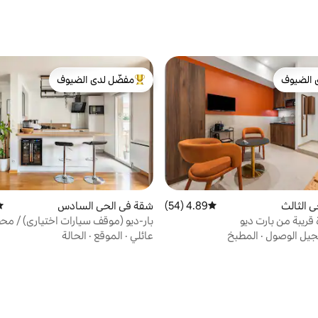
 الضيوف
مفضّل لدى الضيوف
 الضيوف
من أبرز البيوت المفضّلة لدى الضيوف
 الثالث
4.89 (54)
متوسط التقييم 4.89 من 5، 54 مراجعات
شقة في الحي السادس
مت
ريبة من بارت ديو
بار-ديو (موقف سيارات اختياري) / محط
يل الوصول
·
المطبخ
عائلي
·
الموقع
·
الحالة