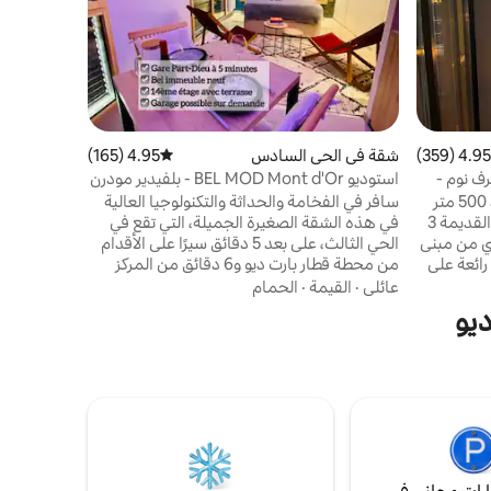
SNCF،
تحتوي الشق
العالي وأر
الموقع
·
ال
تحريضي وث
190) مع
بأسلوب عصر
4.95 (359)
 التقييم 4.95 من 5، 359 مراجعات
شقة في الحي السادس
4.95 (165)
متوسط التقييم 4.95 من 5، 165 مراجعات
المهنية وال
الة على ليون / فورفيير - 2 غرف نوم -
استوديو BEL MOD Mont d'Or - بلفيدير مودرن
شقة مركزية، في موقع مثالي على بعد 500 متر
سافر في الفخامة والحداثة والتكنولوجيا العالية
من ساحة بللكور، و 800 متر من ليون القديمة 3
في هذه الشقة الصغيرة الجميلة، التي تقع في
ي من مبنى
الحي الثالث، على بعد 5 دقائق سيرًا على الأقدام
ة رائعة على
من محطة قطار بارت ديو و6 دقائق من المركز
نهر الرون، فندق ديو وبازيليك فورفيير. شرفة
التجاري ومنطقة بروتو الشهيرة، وهي واحدة من
عائلي
·
القيمة
·
الحمام
ة 15 متر مربع لا حاجة لسيارة،
أكثر الأحياء حيوية وجاذبية في ليون. يقع هذا
ديو
كن، الترام،
السكن الرائع والجديد في الطابق الرابع عشر من
ة. متاجر محلية، مطاعم
مبنى بارتفاع 57 مترًا، ويحتوي على شرفة كبيرة
نزهات على
بإطلالة خلابة على أسطح شمال مدينة النور.