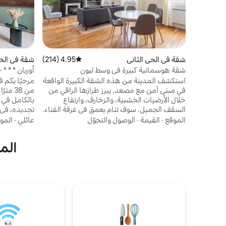
شقة في الحي الثاني
4.95 (214)
متوسط التقييم 4.95 من 5، 214 مراجعات
شقة في الحي
شقة هوسمانية كبيرة في وسط ليون
أوربان * * * 
استكشف المدينة من هذه الشقة الكبيرة الواقعة
مرحبًا بكم ف
في مبنى آمن مع مصعد. يبرز طرازها الراقي من
من 38 
خلال الأرضيات الخشبية، والزخارف، وارتفاع
بالكامل في 
السقف الجميل. سوف تنام بعمق في غرفة الفناء.
تجديده، في 
شقة هادئة للغاية تقع في وسط المدينة بالقرب
الموقع
·
القيمة
·
الوصول والتجوّل
عائلي
·
المو
من كل شيء. سريع الاستجابة لأسئلتك، لا تتردد.
تقع الشقة في قلب ليون، في شبه الجزيرة، على
وأمازون برا
المي
مقربة من المتاجر الكبرى وساحة بيلوكور وأهم
مكيف هواء 
المعالم السياحية في المدينة، مثل ليون
قهوة نسبريس
القديمة. مريح للغاية، يقع المترو على بعد
مجفف شعر ومرآة مكب
خطوات قليلة. مترو كوردلييه على بعد دقيقتين
سيرًا على الأقدام، ومحطة الحافلات على بعد
دقيقة واحدة.