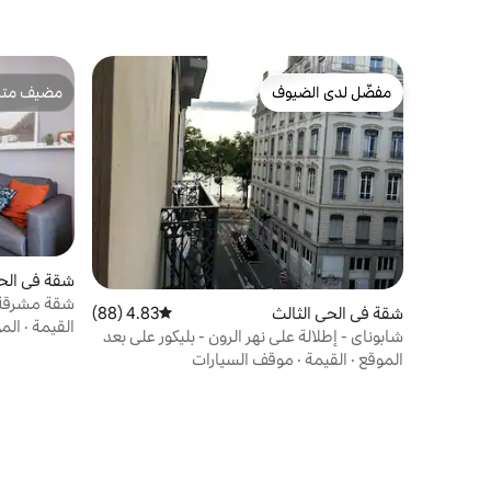
مفضّل لدى الضيوف
مضيف متمي
مفضّل لدى الضيوف
مضيف متمي
شقة في الحي
شقة مشرقة ا
شقة في الحي الثالث
4.83 (88)
متوسط التقييم 4.83 من 5، 88 مراجعات
القيمة
·
الم
شابوناي - إطلالة على نهر الرون - بليكور على بعد
10 دقائق
الموقع
·
القيمة
·
موقف السيارات