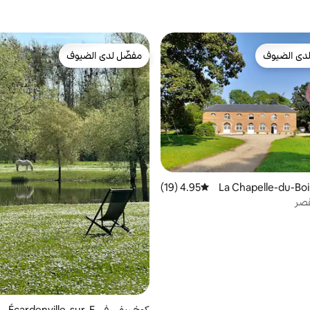
دى الضيوف
مفضّل لدى الضيوف
بيوت المفضّلة لدى الضيوف
مفضّل لدى الضيوف
في La Chapelle-du-Bois-d
4.95 (19)
متوسط التقييم 4.95 من 5، 19 مراجعات
قصر
كوخ ريفي في Écardenville-sur-E