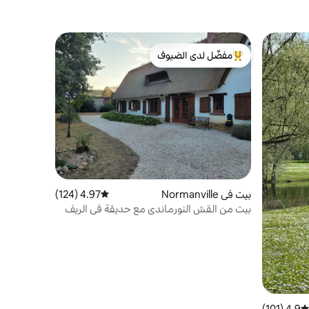
مفضّل لدى الضيوف
من أبرز البيوت المفضّلة لدى الضيوف
بيت في Normanville
4.97 (124)
متوسط التقييم 4.97 من 5، 124 مراجعات
بيت من القش النورماندي مع حديقة في الريف
⭐⭐⭐
4.9 (101)
متوسط التقييم 4.9 من 5، 101 مراجعات