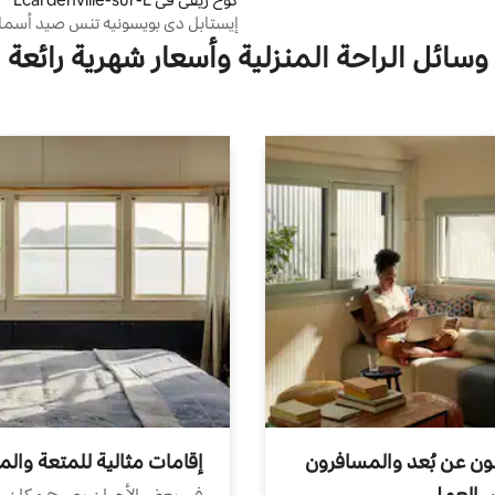
ure
إيستابل دي بويسونيه تنس صيد أسما
خاصة
وسائل الراحة المنزلية وأسعار شهرية رائعة
ون عن بُعد والمسافرون
إقامات مثالية للمتعة والم
ض العمل