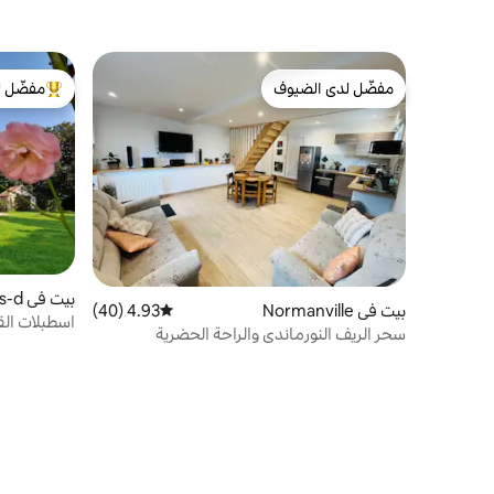
مفضّل لدى الضيوف
مفضّل ل
مفضّل لدى الضيوف
من أبرز ال
بيت 
بيت في Normanville
4.93 (40)
متوسط التقييم 4.93 من 5، 40 مراجعات
es-Faulx
اسطبلات ال
سحر الريف النورماندي والراحة الحضرية