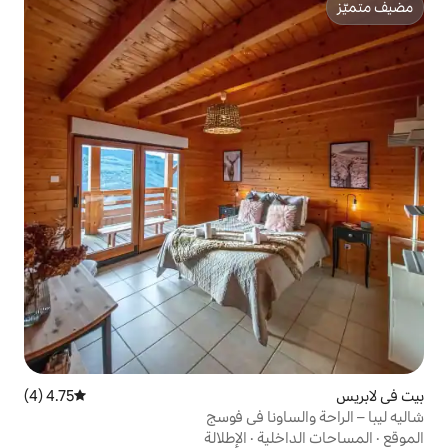
4.75 (4)
متوسط التقييم 4.75 من 5، 4 مراجعات
نا في فوسج
ية
·
الإطلالة