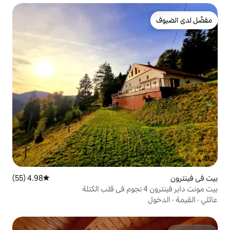
4.98 (55)
متوسط التقييم 4.98 من 5، 55 مراجعات