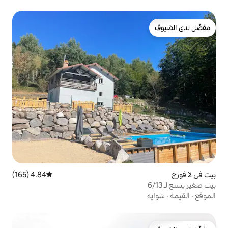
4.84 (165)
متوسط التقييم 4.84 من 5، 165 مراجعات