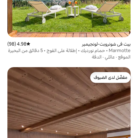
4.98 (98)
متوسط التقييم 4.98 من 5، 98 مراجعات