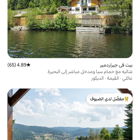
4.89 (65)
متوسط التقييم 4.89 من 5، 65 مراجعات
 مباشر إلى البحيرة
لدى الضيوف