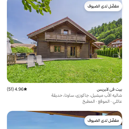
4.96 (51)
متوسط التقييم 4.96 من 5، 51 مراجعات
، ساونا، حديقة