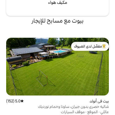
مكيف هواء
ع مسابح للإيجار
لدى الضيوف
5.0 (152)
متوسط التقييم 5.0 من 5، 152 مراجعات
ساونا وحمام نورديك
ارات