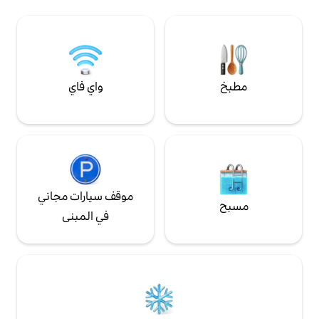
السخية 15 شخصًا، 6 غرف نوم (5 منها مع أسرّة
الهواء، توفير الملاءات والمناشف، راكليت/فوندو،
مزدوجة ومهجع من 5 أسرّة)، و3 حمامات و4
واي فاي، ماكينة قهوة تاسيمو
واي فاي
موقف سيارات مجاني
في المبنى