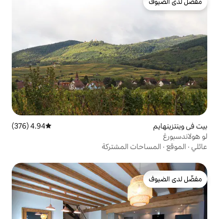
4.94 (376)
متوسط التقييم 4.94 من 5، 376 مراجعات
المشتركة