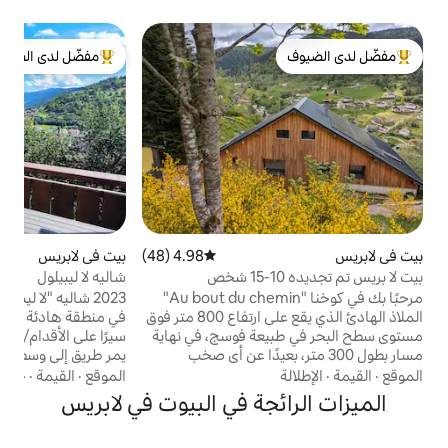
ب
مفضّل لدى الضيوف
ش
لدى الضيوف
من أبرز البيوت المفضّلة لدى الضيوف
ف
ع
4.98 (48)
متوسط التقييم 4.98 من 5، 48 مراجعات
بيت في لابريس
4.97 (118)
متوسط التقييم 4.97 من 5، 118 مراجعات
إ
شاليه لا ليبيلول
مرحبًا بك في كوخنا "Au bout du chemin"
2023 شاليه "لا ليبلي" تقع على مرتفعات لا بريس
الملاذ الهادئ الذي يقع على ارتفاع 800 متر فوق
في منطقة هادئة وطبيعية، على بعد بضع دقائق
عة فوسج، في نهاية
سيرًا على الأقدام/بالسيارة من الأنشطة والمتاجر
متر، بعيدًا عن أي صخب
يمر طريق إلى وسط المدينة عند سفح الشاليه
ت الريفي القديم
رتبت راحة 7 أشخاص: غرفتا نوم "بالغين" وغرفة
الموقع
·
القيمة
·
حُسن الضيافة
امات للعائلات أو
نوم واحدة "أطفال" - غرفة معيشة كبيرة شرفة
جة في البيوت في لابريس
كان هادئ ومجدد.
تطل على الجنوب تطل على فوسج كريتس ولوس
تبلغ مساحته السطحية
أنجلوس بريس غرفة التزلج والدراجات، تكييف