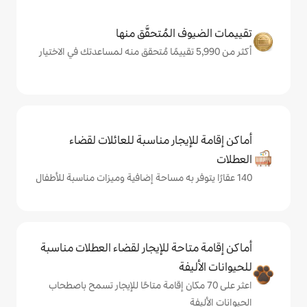
المُتحقَّق منها
يجار مناسبة للعائلات لقضاء
حة للإيجار لقضاء العطلات مناسبة
ة
ى 70 مكان إقامة متاحًا للإيجار تسمح باصطحاب