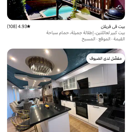
4.93 (108)
متوسط التقييم 4.93 من 5، 108 مراجعات
 جميلة، حمام سباحة