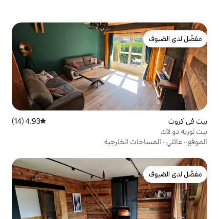
4.93 (14)
متوسط التقييم 4.93 من 5، 14 مراجعات
الخارجية