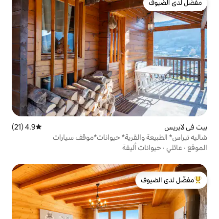
4.9 (21)
متوسط التقييم 4.9 من 5، 21 مراجعات
قرية* حيوانات*موقف سيارات
يفة
لدى الضيوف