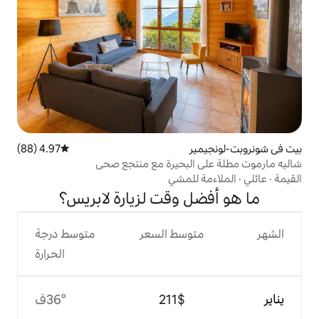
4.97 (88)
متوسط التقييم 4.97 من 5، 88 مراجعات
للمشي
 وقت لزيارة لابريس؟
وسط السعر
متوسط درجة
الحرارة
$‏211
36°ف