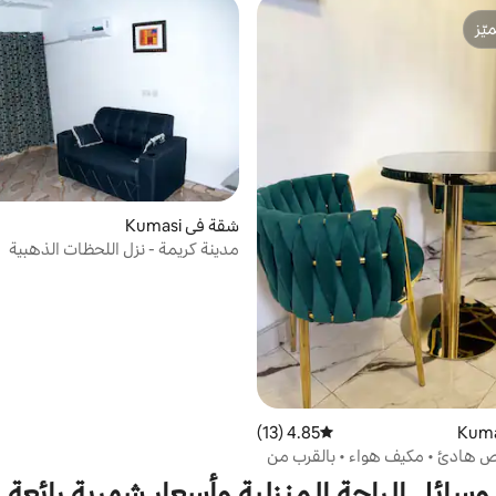
ّز
ّز
شقة في Kumasi
مدينة كريمة - نزل اللحظات الذهبية
4.85 (13)
متوسط التقييم 4.85 من 5، 13 مراجعات
ص هادئ • مكيف هواء • بالقرب من
وسائل الراحة المنزلية وأسعار شهرية رائعة