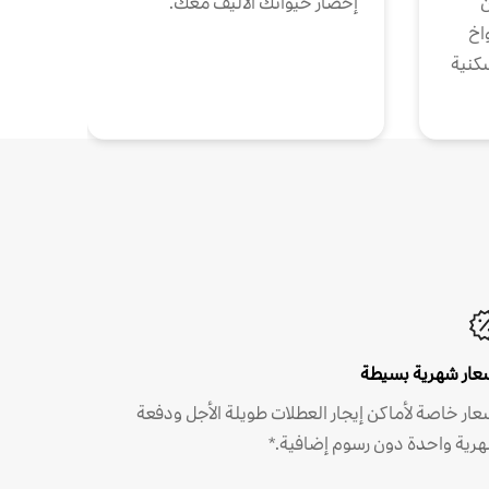
ن
إحضار حيوانك الأليف معك.
واخ
كنية
عار شهرية بسيطة
عار خاصة لأماكن إيجار العطلات طويلة الأجل ودفعة
رية واحدة دون رسوم إضافية.*