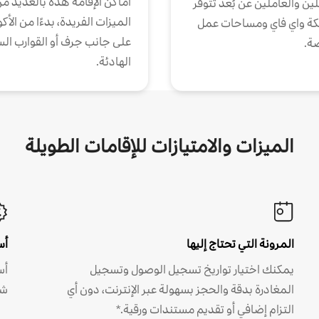
أماكن الإقامة هذه بالعديد م
ين والعاملين عن بُعد تتوفر
الميزات الفريدة، بدءًا من الأك
كة واي فاي ومساحات عمل
على جانب جرف أو القوارب الس
ة.
الهادئة.
الميزات والامتيازات للإقامات الطويلة
المرونة التي تحتاج إليها
أس
يمكنك اختيار تواريخ تسجيل الوصول وتسجيل
أس
المغادرة بدقة والحجز بسهولة عبر الإنترنت، دون أي
شه
التزام إضافي أو تقديم مستندات ورقية.*