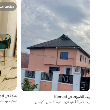
مضيف متمي
مضيف متمي
شقة في Kumasi
بيت الضيوف في Kumasi
استوديو خا
بيت ضيافة غولدي. أدوماكاسي- كيسي
المطار