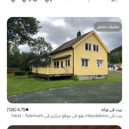
4.75 (126)
متوسط التقييم 4.75 من 5، 126 مراجعات