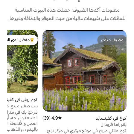
يوف: حصلت هذه البيوت المناسبة
الية من حيث الموقع والنظافة وغيرها.
ك
مفضّل لدى الضيوف
ب
من أبرز البيوت المفضّلة لدى الضيوف
م
ي
و
إ
ب
ب
كوخ ريفي في كفيتسايد
4.94 (305)
متوسط التقييم 4.94 من 5، 305 مراجعات
ه
بيت صغير مريح في قلب تيليمارك
ف
ا
مرحبًا بك في منزل مريح مثالي لشخصين يريدان
الطبيعة والراحة، أو لرحالة رقمي يريد الجمع بين
4.9 (39)
متوسط التقييم 4.9 من 5، 39 مراجعات
العمل والأنشطة الخارجية. هنا يمكنك الاستمتاع
بالهدوء، والذهاب في نزهات سيرًا على الأقدام
ركزي في مركز تزلج