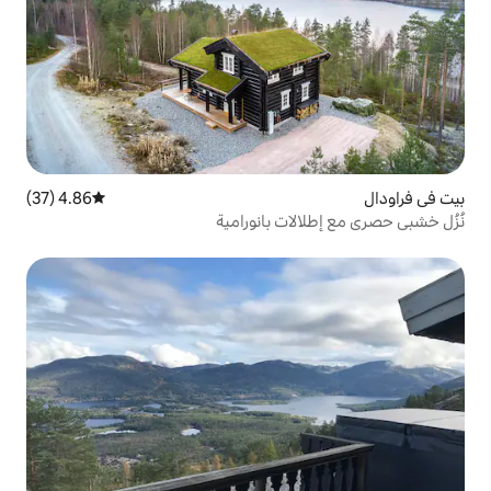
4.86 (37)
متوسط التقييم 4.86 من 5، 37 مراجعات
ت بانورامية