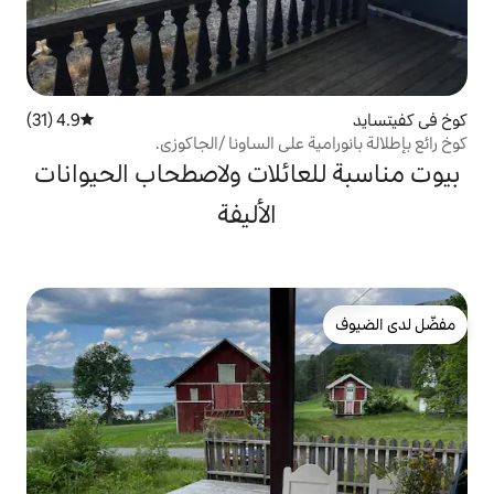
4.9 (31)
متوسط التقييم 4.9 من 5، 31 مراجعات
على الساونا /الجاكوزي.
ائلات ولاصطحاب الحيوانات
الأليفة