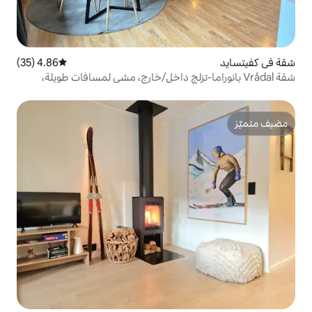
4.86 (35)
متوسط التقييم 4.86 من 5، 35 مراجعات
راما-تزلج داخل/خارج، مشي لمسافات طويلة،