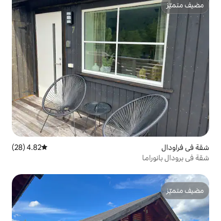
4.82 (28)
متوسط التقييم 4.82 من 5، 28 مراجعات