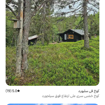
5.0 (19)
متوسط التقييم 5.0 من 5، 19 مراجعات
ع فوق سيلجورد