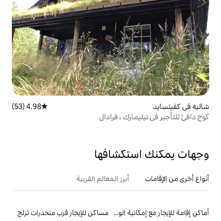
4.98 (53)
متوسط التقييم 4.98 من 5، 53 مراجعات
رك ، فرادال
تكشافها
أبرز المعالم القريبة
أماكن إقامة للإيجار مع إمكانية الوصول إلى الشاطئ
مساكن للإيجار قرب منحدرات تزلج