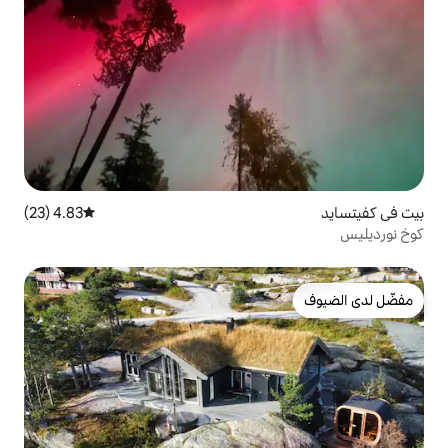
4.83 (23)
متوسط التقييم 4.83 من 5، 23 مراجعات