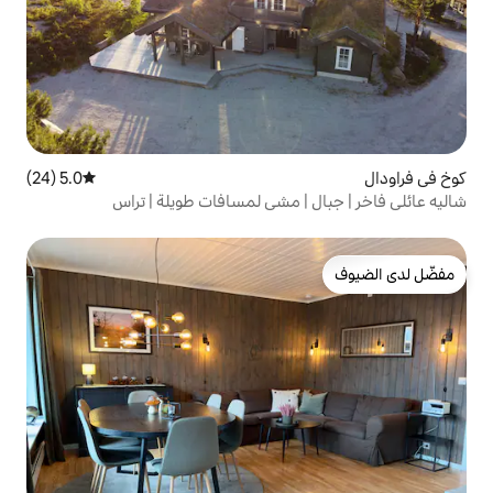
5.0 (24)
متوسط التقييم 5.0 من 5، 24 مراجعات
| مشي لمسافات طويلة | تراس