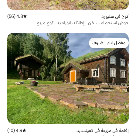
4.8 (56)
متوسط التقييم 4.8 من 5، 56 مراجعات
لة بانورامية - كوخ مريح
ايد
4.9 (10)
متوسط التقييم 4.9 من 5، 10 مراجعات