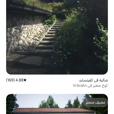
4.88 (169)
متوسط التقييم 4.88 من 5، 169 مراجعات