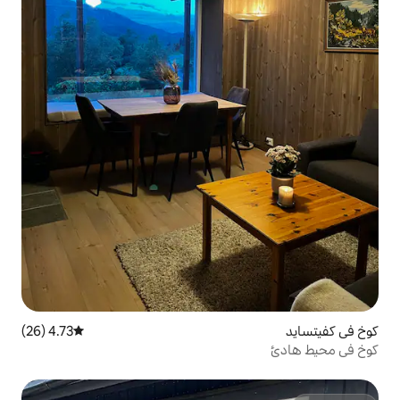
4.73 (26)
متوسط التقييم 4.73 من 5، 26 مراجعات