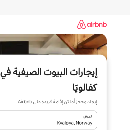
خطى
لى
لمحتوى
إيجارات البيوت الصيفية في
كفالويَا
إيجاد وحجز أماكن إقامة فريدة على Airbnb
الموقع
عند توفر النتائج، انتقل باستخدام السهمين لأعلى ولأسف