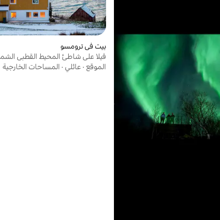
بيت في ترومسو
فيلا على شاطئ المحيط القطبي الشم
ساونا خارجية خاصة
الموقع
·
عائلي
·
المساحات الخارجية