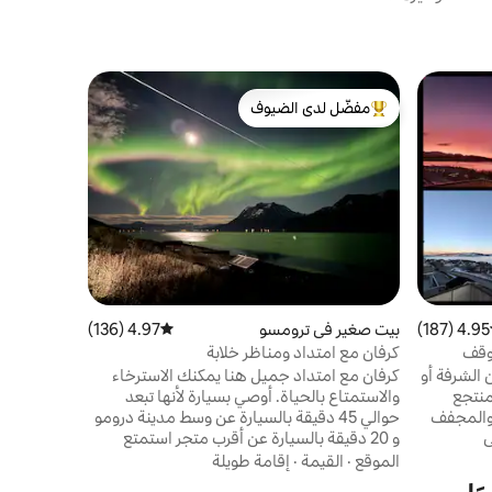
شقة في سو
مفضّل لدى الضيوف
مفضّل 
إطلالة على 
من أبرز البيوت المفضّلة لدى الضيوف
من أبرز ا
استمتع بشم
ا
جيدة للغاية
للدراجات وا
وحفلات الشو
الموقع
·
عا
تقع الشقة ف
كبيرة. تقع 
والشواطئ ال
المرجانية، 
4.95 (187)
ط التقييم 4.95 من 5، 187 مراجعات
بيت صغير في ترومسو
4.97 (136)
متوسط التقييم 4.97 من 5، 136 مراجعات
الشق
لديك حقًا ك
موقف
كرفان مع امتداد ومناظر خلابة
 الشرفة أو
كرفان مع امتداد جميل هنا يمكنك الاسترخاء
منتجع
والاستمتاع بالحياة. أوصي بسيارة لأنها تبعد
لة والمجفف
حوالي 45 دقيقة بالسيارة عن وسط مدينة درومو
ي
و 20 دقيقة بالسيارة عن أقرب متجر استمتع
 والمطبخ
بالبحر واعثر على الهدوء في هذا المكان الفريد
الموقع
·
القيمة
·
إقامة طويلة
نوم مع أسرّة
مع إطلالات جيدة على البحر يمكن الاستمتاع