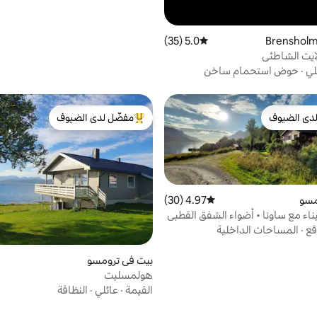
5.0 (35)
متوسط التقييم 5.0 من 5، 35 مراجعات
لايت الشاطئي
لي
·
حوض استحمام ساخن
دى الضيوف
مفضّل لدى الضيوف
بيوت المفضّلة لدى الضيوف
من أبرز البيوت المفضّلة لدى الضيوف
مسو
4.97 (30)
متوسط التقييم 4.97 من 5، 30 مراجعات
ناء مع ساونا • أضواء الشفق القطبي
قع
·
المساحات الداخلية
بيت في ترومسو
هولمسليت
القيمة
·
عائلي
·
النظافة