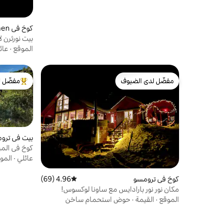
كوخ في Brensholmen
بيت نورثرن 
الموقع
·
عائ
مفضّل لدى الضيوف
مفضّل ل
مفضّل لدى الضيوف
من أبرز ال
بيت في ترو
كوخ في المي
• 20 دقيقة من ترومسو
عائلي
·
المو
كوخ في ترومسو
4.96 (69)
متوسط التقييم 4.96 من 5، 69 مراجعات
مكان نور نور بارادايس مع ساونا لوكسوس!
الموقع
·
القيمة
·
حوض استحمام ساخن