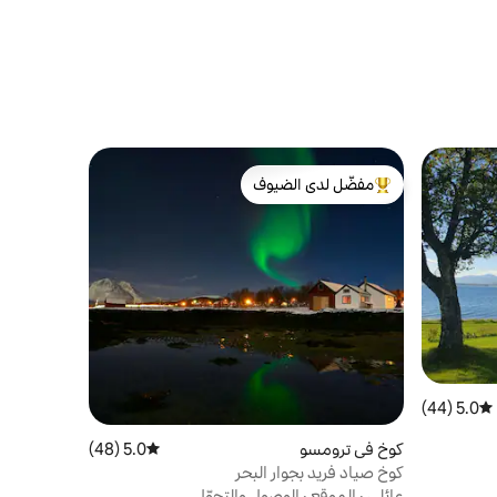
مفضّل لدى الضيوف
من أبرز البيوت المفضّلة لدى الضيوف
5.0 (44)
متوسط التقييم 5.0 من 5، 44 مراجعات
كوخ في ترومسو
5.0 (48)
متوسط التقييم 5.0 من 5، 48 مراجعات
كوخ صياد فريد بجوار البحر
عائلي
·
الموقع
·
الوصول والتجوّل