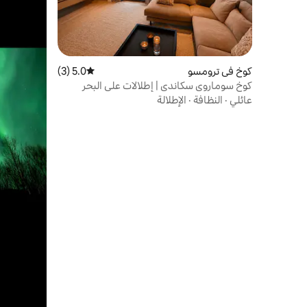
كوخ في ترومسو
5.0 (3)
متوسط التقييم 5.0 من 5، 3 مراجعات
كوخ سوماروي سكاندي | إطلالات على البحر
عائلي
·
النظافة
·
الإطلالة