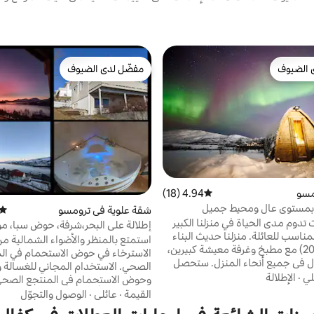
 الضيوف
مفضّل لدى الضيوف
 الضيوف
مفضّل لدى الضيوف
مسو
4.94 (18)
متوسط التقييم 4.94 من 5، 18 مراجعات
بمستوى عالٍ ومحيط جميل
شقة علوية في ترومسو
متوس
تدوم مدى الحياة في منزلنا الكبير
إطلالة على البحر،شرفة، حوض سبا، 
والجميل والمناسب للعائلة. منزلنا حديث البناء
سيارات مجاني
استمتع بالمنظر والأضواء الشمالية من
(من عام 2021) مع مطبخ وغرفة معيشة كبيرين،
الاسترخاء في حوض الاستحمام في ال
ٍ في جميع أنحاء المنزل. ستحصل
الصحي. الاستخدام المجاني للغسا
ا على 4 غرف نوم وحمامين وغرفة غسيل مع
لي
·
الإطلالة
وحوض الاستحمام في المنتجع الصح
بس ومجفف ملابس ودش إضافي
والمناشف وأغطية الأسرة والمنظفات
القيمة
·
عائلي
·
الوصول والتجوّل
وساونا في الخارج وشرفة كبيرة. نحن نعيش على
وتلفزيون الكابل/الإنترنت غرفتا 