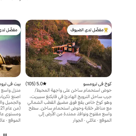
مفضّل لدى الضيوف
مفضّل لدى
من أبرز البيوت المفضّلة لدى الضيوف
مفضّل لدى
كوخ في ترومسو
5.0 (105)
متوسط التقييم 5.0 من 5، 105 مراجعات
بيت في ترو
حوض استحمام ساخن على واجهة المحيط/
منزل واسع 
إطلالات خلابة على المضيق/خاص
جرب ساحل النرويج الهادئ في فايكنغ سبيريت،
اصنع ذكريات 
وهو كوخ خاص يقع فوق مضيق القطب الشمالي
مع مناظر خلابة وحوض استحمام ساخن. سطح
واسع مفتوح ونوافذ ممتدة من الأرض إلى
ومستوى عال
السقف مثالية لمشاهدة الأضواء الشمالية.
هن
الموقع
·
عائلي
·
الجوار
الموقع
·
عائ
فيديو يوتيوب: ابحث عن "@
غسالة ملا
Northscapecollection"'channel - video