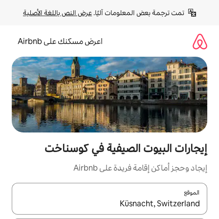
لومات آليًا. 
عرض النص باللغة الأصلية
اعرض مسكنك على Airbnb
لصيفية في كوسناخت
ة على Airbnb
ل باستخدام السهمين لأعلى ولأسفل أو استكشف عن طريق اللمس أو السحب.