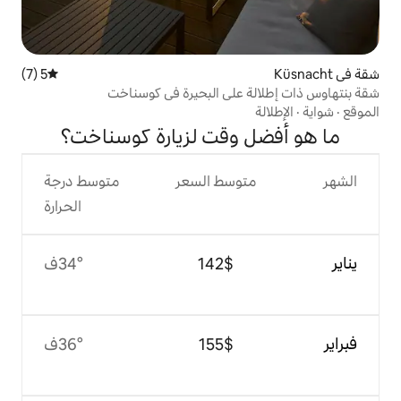
5 (7)
متوسط التقييم 5 من 5، 7 مراجعات
على البحيرة في كوسناخت
وقت لزيارة كوسناخت؟
وسط السعر
متوسط درجة
الحرارة
$‏142
34°ف
$‏155
36°ف