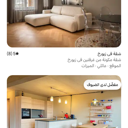
5 (8)
متوسط التقييم 5 من 5، 8 مراجعات
زيورخ