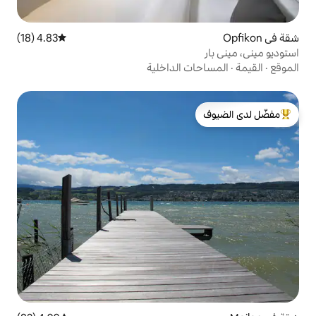
4.83 (18)
متوسط التقييم 4.83 من 5، 18 مراجعات
 الداخلية
لدى الضيوف