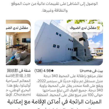
على تقييمات عالية من حيث الموقع
النظافة وغيرها.
بي
مفضّل لدى الضيوف
لدى الضيوف
مفضّل لدى الضيوف
م
ف
غ
ب
ت
ا
ف
ا
ا
شقة في 国頭郡
4.87 (357)
متوسط التقييم 4.87 من 5، 357 مراجعات
4.98 (128)
متوسط التقييم 4.98 من 5، 128 مراجعات
ت
絶景!最上階!شقة بنتهاوس ركنية بإطلالات
عقار مرتفع بإطلالة على المحيط 340 درجة
خ
خلابة!
المعالم السياحية الرائدة في أوكيناوا في شمال
منزل مستقل تم بناؤه حديثًا في سبتمبر 2022،
ي
أوكيناوا، يقع هذا النزل بجوار متنزه المعرض
لى المحيط بزاوية
البحري الوطني، حيث يقع حوض أسماك
لتي تبلغ مساحتها
د
Churaumi. الإطلالة خلابة، وهي غرفة زاوية في
 تطل على المحيط. المنطقة
ن
الطابق العلوي (الثامن)، وتطل على البحر الأخضر
الإقامة في الطابق
ن
ي أماكن الإقامة مع إمكانية
الزمردي، مع تاتشو Iejima 's Tatchu في
طابق الثالث. تحتوي كل
ك
الوسط. بالقرب من مسكني، هناك "شاطئ
تلفزيون 50 بوصة أو أكثر، وتحتوي غرفة