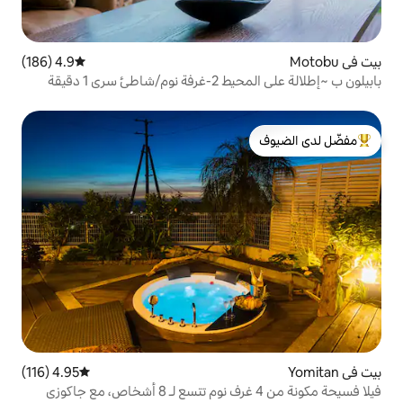
4.9 (186)
متوسط التقييم 4.9 من 5، 186 مراجعات
 1 دقيقة
لدى الضيوف
4.95 (116)
متوسط التقييم 4.95 من 5، 116 مراجعات
فيلا فسيحة مكونة من 4 غرف نوم تتسع لـ 8 أشخاص، مع جاكوزي