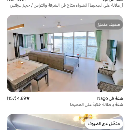
ء متاح في الشرفة والتراس / حجز غرفتين
4.89 (157)
متوسط التقييم 4.89 من 5، 157 مراجعات
حيط!