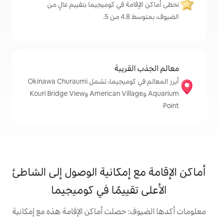
مة في كوميجيما بتقييم عالٍ من
.
قريبة
أبرز المعالم في كوميجيما، تشمل Okinawa Churaumi
Aquarium وAmerican Village وKouri Bridge View
 إمكانية الوصول إلى الشاطئ
قييمًا في كوميجيما
 حصلت أماكن الإقامة هذه مع إمكانية