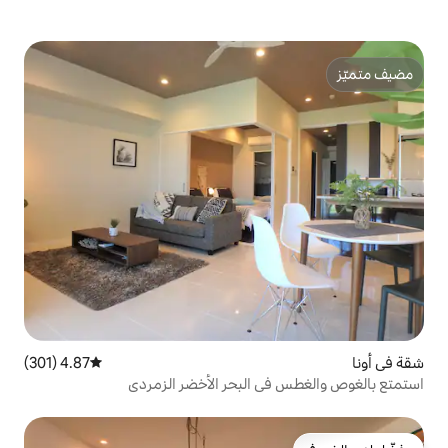
4.87 (301)
متوسط التقييم 4.87 من 5، 301 مراجعات
 البحر الأخضر الزمردي