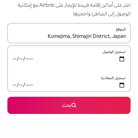
اعثر على أماكن إقامة فريدة للإيجار على Airbnb مع إمكانية
جزها
ل باستخدام السهمين لأعلى ولأسفل أو استكشف عن طريق اللمس أو السحب.
بحث