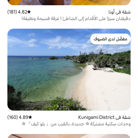
4.82 (181)
متوسط التقييم 4.82 من 5، 181 مراجعات
 إلى الشاطئ ! غرفة فسيحة ونظيفة!
4.89 (160)
متوسط التقييم 4.89 من 5، 160 مراجعات
ديدة، بالقرب من『 بلو كيف』☆