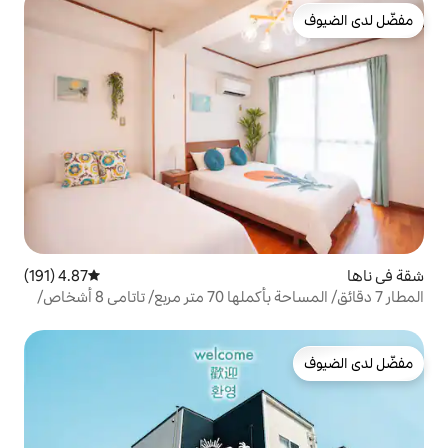
4.87 (191)
متوسط التقييم 4.87 من 5، 191 مراجعات
المطار 7 دقائق/ المساحة بأكملها 70 متر مربع/ تاتامي 8 أشخاص/