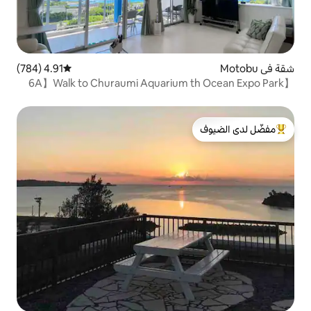
4.91 (784)
متوسط التقييم 4.91 من 5، 784 مراجعات
لدى الضيوف