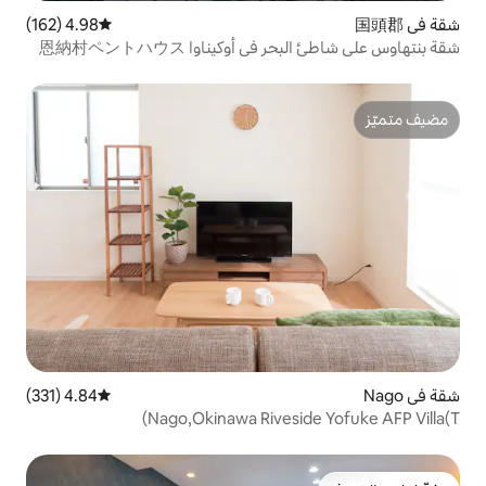
4.98 (162)
متوسط التقييم 4.98 من 5، 162 مراجعات
 أوكيناوا 恩納村ペントハウス
4.84 (331)
متوسط التقييم 4.84 من 5، 331 مراجعات
Nago,Okinawa Rivesi