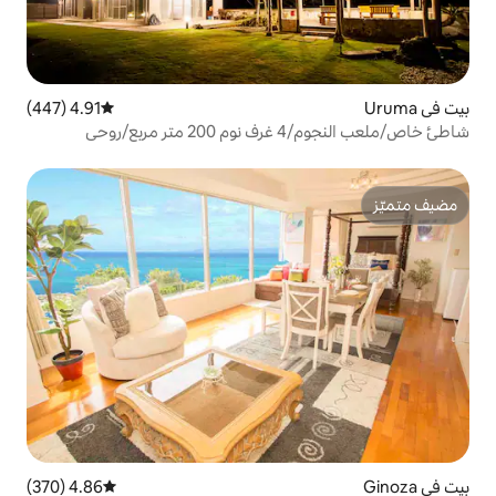
4.91 (447)
متوسط التقييم 4.91 من 5، 447 مراجعات
وحي
4.86 (370)
متوسط التقييم 4.86 من 5، 370 مراجعات