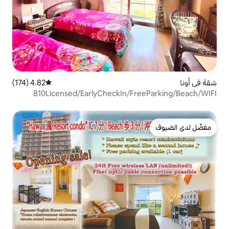
4.82 (174)
متوسط التقييم 4.82 من 5، 174 مراجعات
810Licensed/EarlyCheckIn/