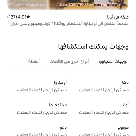
4.91 (127)
متوسط التقييم 4.91 من 5، 127 مراجعات
لنستمتع بوقتنا! * كوندومينيوم على طراز
واين * 7 دقائق من الطريق السريع 3 دقائق سيرًا على الأقدام من
تكشافها
ع أخرى من الإقامات
أنشطة
أوكيناوا
ت
مساكن للإيجار لقضاء العطلات
مياكوجيما
ت
مساكن للإيجار لقضاء العطلات
ناغو
ت
مساكن للإيجار لقضاء العطلات