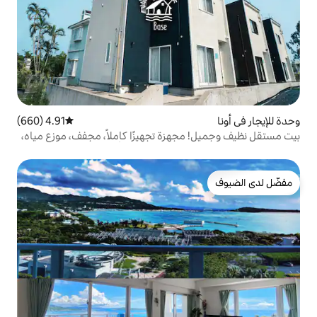
4.91 (660)
متوسط التقييم 4.91 من 5، 660 مراجعات
هزة تجهيزًا كاملاً، مجفف، موزع مياه،
ئلات التي لديها أطفال، رائعة...