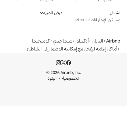
عرض المزيد
ت
ا
شيماجيري
كوميجيما
 إمكانية الوصول إلى الشاطئ
© 2026 Airbnb, I
خصوصية
البنود