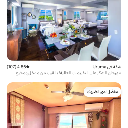
4.86 (107)
متوسط التقييم 4.86 من 5، 107 مراجعات
ات العالية! بالقرب من مدخل ومخرج
 يسهل الوصول منه إلى قرية أونا وكيتانيا