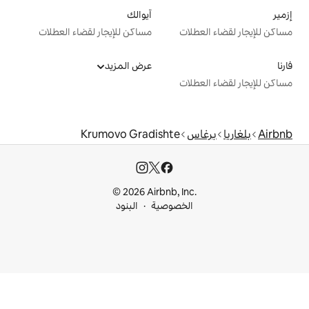
آيوالك
ت
مساكن للإيجار لقضاء العطلات
عرض المزيد
ت
Krumovo Gradishte
© 2026 Airbnb, I
خصوصية
البنود