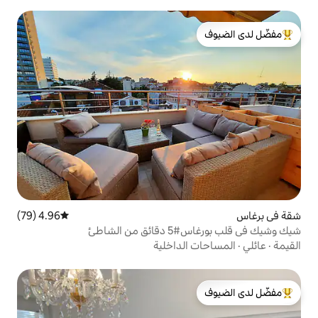
لدى الضيوف
4.96 (79)
متوسط التقييم 4.96 من 5، 79 مراجعات
الشاطئ
الداخلية
لدى الضيوف