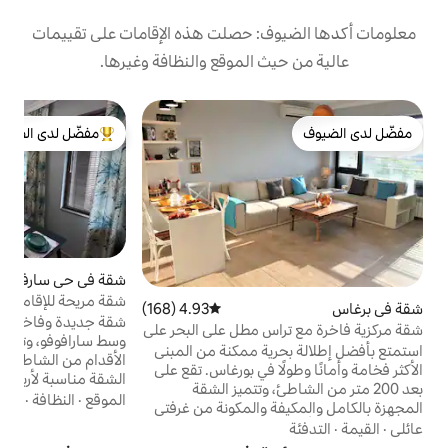
: حصلت هذه الإقامات على تقييمات
 الموقع والنظافة وغيرها.
ش
مفضّل لدى الضيوف
ش
من أبرز البيوت المفضّلة لدى الضيوف
ا
ش
ش
ب
ا
ا
ا
شقة في حي سارفوفو
5.0 (13)
متوسط التقييم 5.0 من 5، 13 مرا
شقة مريحة للإقامة في وسط سارافوفو
4.93 (168)
متوسط التقييم 4.93 من 5، 168 مراجعات
م
شقة جديدة وفاخرة ومريحة للإقامة الليلية في
س مطل على البحر على
ت
وسط سارافوفو، وتقع على بعد 5 دقائق سيرًا على
ة ممكنة من المبنى
الأقدام من الشاطئ و10 دقائق من المطار!
ا في بورغاس. تقع على
الشقة مناسبة لأربعة بالغين كحد أقصى أو
ئ، وتتميز الشقة
للعائلات التي لديها أطفال والأزواج والمسافرين
الموقع
·
النظافة
·
التدفئة
 والمكونة من غرفتي
لأغراض العمل والضيوف الذين يصلون بالطائرة.
تسع لـ 5 أشخاص بشكل مريح وتتمتع
الميزات: مكيف هواء، واي فاي مجاني، تلفزيون
. ستتيح لك الشقة