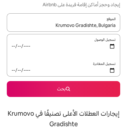
ة على Airbnb
ل باستخدام السهمين لأعلى ولأسفل أو استكشف عن طريق اللمس أو السحب.
بحث
إيجارات العطلات الأعلى تصنيفًا في Krumovo
Gradisht