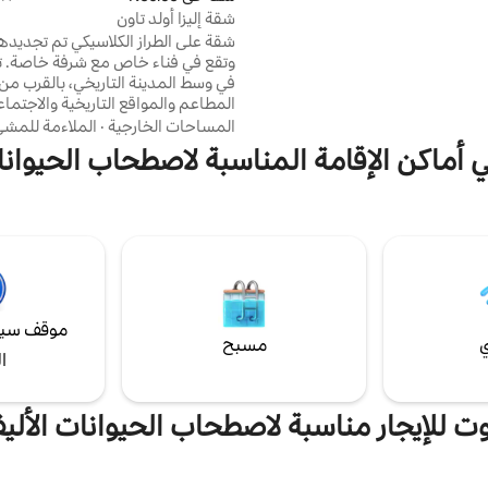
معيشة المريحة في قبة جميلة حيث
شقة إليزا أولد تاون
متاع بتلفزيون ضخم مع نيتفليكس.
شقة على الطراز الكلاسيكي تم تجديدها 
اركت بجوار المبنى، وهناك أيضًا
وت
لمطاعم والمقاهي.
في وسط المدينة التاريخي، بالقرب من
المطاعم والمواقع التاريخية والاجتما
الطعام في الشوارع والم
المساحات الخارجية
·
الملاءمة للمش
مباشرة من الكاتدرائية ومراكز التسوق،
ي أماكن الإقامة المناسبة لاصطحاب الحيوانا
محطة 
سيارات مدفوع في الشارع أمام المبنى
مطبخ مفروش بالكامل وتلفزيون كابل 
أرضية في الشقة ومنطقة جلوس لطيف
الشرفة الخاصة.
موقف سيا
ي
مسبح
ا
وت للإيجار مناسبة لاصطحاب الحيوانات الأليف