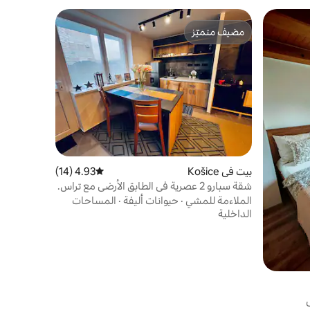
مضيف متميّز
مضيف متميّز
بيت في Košice
4.93 (14)
متوسط التقييم 4.93 من 5، 14 مراجعات
شقة سبارو 2 عصرية في الطابق الأرضي مع تراس.
الملاءمة للمشي
·
حيوانات أليفة
·
المساحات
الداخلية