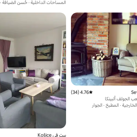
المساحات الداخلية
·
حُسن الضيافة
·
4.76 (34)
متوسط التقييم 4.76 من 5، 34 مراجعات
 الجولف ألبينكا
لخارجية
·
المطبخ
·
الجوار
بيت في Košice