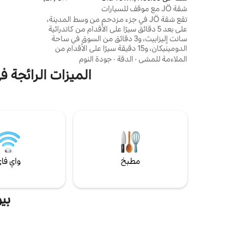
تقع غرفة ال
شقة JÖ مع موقف للسيارات
يمكنك الاست
تقع شقة JÖ في جزء مزدحم من وسط المدينة،
يقع السوبر م
على بعد 5 دقائق سيرًا على الأقدام من كاتدرائية
العديد من ا
سانت إليزابيث، و3 دقائق من السوق في ساحة
الدومينيكان، و15 دقيقة سيرًا على الأقدام من
محطة السكك الحديدية والحافلات كوشيتسه و15
الملاءمة للمشي
·
الدقة
·
جودة النوم
دقيقة سيرًا على الأقدام من ساحة ستيل أرينا.
الميزات الرائجة ف
يمكن للضيوف استخدام الواي فاي المجاني
وموقف السيارات الخاص. تحتوي هذه الشقة
على غرفة نوم (1) وغرفة معيشة ومطبخ مجهز
بالكامل مع ثلاجة وماكينة قهوة وحمام (1) مع
دش ومجفف شعر. تشمل الميزة المناشف
وملاءات السرير.
مطبخ
واي فا
بي