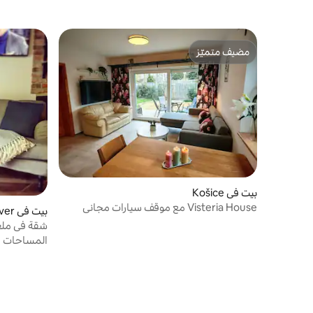
مضيف متميّز
مضيف متميّز
بيت في Košice
Visteria House مع موقف سيارات مجاني
بيت في Sever
شقة في ملعب
المساحات ا