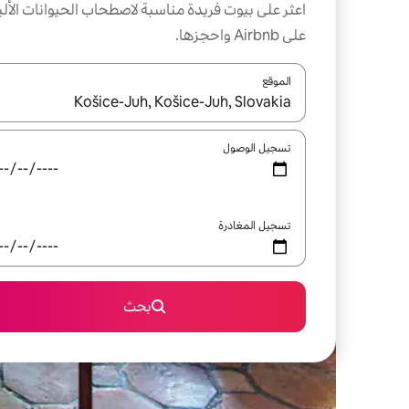
اعثر على بيوت فريدة مناسبة لاصطحاب الحيوانات الألي
على Airbnb واحجزها.
الموقع
عند توفر النتائج، انتقل باستخدام السهمين لأعلى ولأسف
تسجيل الوصول
تسجيل المغادرة
بحث