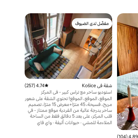
شقة في Košice
مفضّل لدى الضيوف
مفضّل 
شقة في جي
مفضّل لدى الضيوف
من أبرز ا
(دوهودو)
أقدم للضيو
للغاية في 
المدينة ال
موقف سيارا
الملاءمة ل
لشخصين إلى
صغير،والإق
العمل، إذا
شقة في Košice
4.74 (257)
متوسط التقييم 4.74 من 5، 257 مراجعات
للعمل،فأنت 
infrapanella، حرارة مشعة
استوديو ساحر مع تراس كبير - في المركز
الموقع، الموقع، الموقع! تحتوي الشقة على شعور
مريح، فسيحة، 45 مترًا+معرض 15 مترًا، تصميم
ساحر بدرجة عالية من الفردية موقع ممتاز - في
قلب المركز، على بعد 5 دقائق فقط من الساحة
الرئيسية في مبنى تاريخي (موقع تراث وطني)،في
الملاءمة للمشي
·
حيوانات أليفة
·
واي فاي
الطابق الأول غرفة معيشة فسيحة بسرير مزدوج،
ومعرض بسريرين مفردين وسرير مزدوج واحد،
4.89 (104)
 التقييم 4.89 من 5، 104 مراجعات