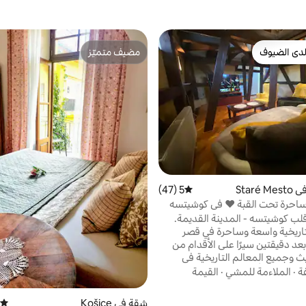
دى الضيوف
مضيف متميّز
بيوت المفضّلة لدى الضيوف
مضيف متميّز
Staré
5 (47)
متوسط التقييم 5 من 5، 47 مراجعات
ساحرة تحت القبة ❤ في كوشيتسه
قلب كوشيتسه - المدينة القديمة.
اريخية واسعة وساحرة في قصر
بعد دقيقتين سيرًا على الأقدام من
يث وجميع المعالم التاريخية في
كز تسوق أوبارك. تبلغ مساحة
ة
·
الملاءمة للمشي
·
القيمة
لشقة 105 متر مربع، وهي مفروشة بالكامل مع
ف السيارات وحمامين ومكيف هواء.
شقة في Košice
متوسط