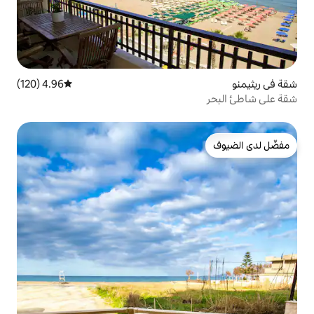
4.96 (120)
متوسط التقييم 4.96 من 5، 120 مراجعات