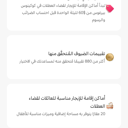
ة للإيجار لقضاء العطلات في كوكينوس
يرغوس من $‏60 لليلة الواحدة قبل احتساب الضرائب
المُتحقَّق منها
يجار مناسبة للعائلات لقضاء