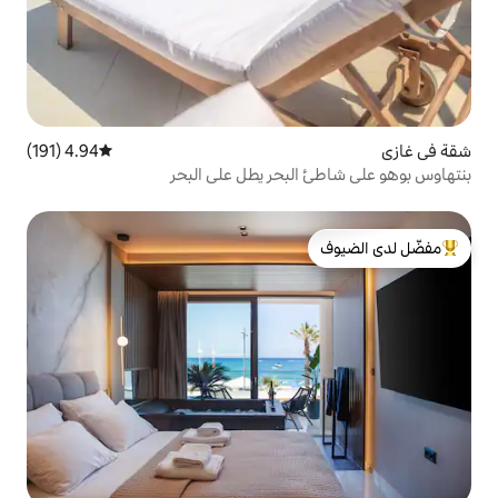
4.94 (191)
متوسط التقييم 4.94 من 5، 191 مراجعات
لبحر يطل على البحر
لدى الضيوف