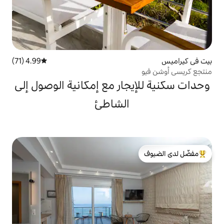
4.99 (71)
متوسط التقييم 4.99 من 5، 71 مراجعات
جار مع إمكانية الوصول إلى
الشاطئ
لدى الضيوف