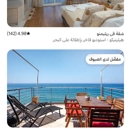
4.98 (142)
متوسط التقييم 4.98 من 5، 142 مراجعات
طلالة على البحر