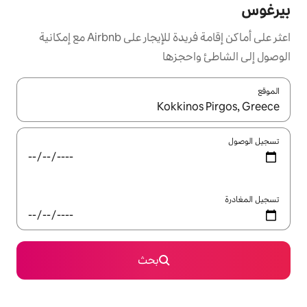
اعثر على أماكن إقامة فريدة للإيجار على Airbnb مع إمكانية
جزها
ل باستخدام السهمين لأعلى ولأسفل أو استكشف عن طريق اللمس أو السحب.
بحث