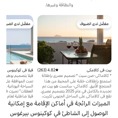
النظافة وغيرها.
ش
مفضّل لدى الضيوف
ا
مفضّل لدى الضيوف
ا
ف
ت
و
ب
و
ا
4.82 (263)
متوسط التقييم 4.82 من 5، 263 مراجعات
فيلا في كوكينوس بيرغوس
5.0 (32)
متوسط التقييم 5.0 من 5، 32 مراج
ا
ميم عصري بإطلالة
فيلا بتصميم بوهيمي على شاطئ البحر
ش
مستوحاة من etouri!
ى المحيط من هذا
تمت الموافقة على فيلا فيسالو من قبل منظمة
- سانست هو بيت تم
السياحة اليونانية وتديرها "إيتوري لإدارة إيجارات
تجديده بالكامل في عام 2025 بتصميم عصري.
العطلات" تميزت فيلا فيسالو بـ 🏆 جائزة أفضل
حل الجنوبي لكريت،
فيلا شاطئية لعام 2025 من جوائز السياحة 🏆
على بعد خمس دقائق فقط من البحر. تمتد
جائزة السياحة البرونزية لعام 2024 للفيلا
ي أماكن الإقامة مع إمكانية
فر مساحة مشرقة
الحضرية لهذا العام مرحبًا بك في فيلا فيسالو
رة مع مناظر خلابة.
الساحرة، التي تقع على الشواطئ الرملية، حيث
شاطئ في كوكينوس بيرغوس
خزانة ملابس وحمام
يلتقي السحر البوهيمي بالجنة الساحلية. فيزالو،