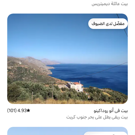
4.93 (101)
متوسط التقييم 4.93 من 5، 101 مراجعات
وب كريت