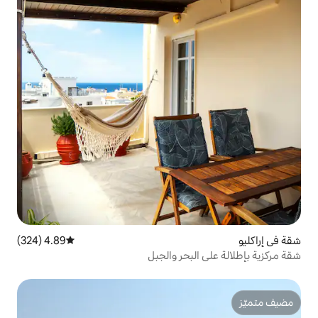
4.89 (324)
متوسط التقييم 4.89 من 5، 324 مراجعات
بحر والجبل