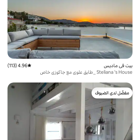
4.96 (113)
متوسط التقييم 4.96 من 5، 113 مراجعات