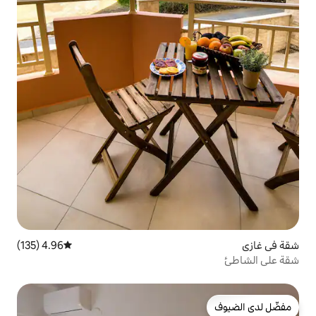
4.96 (135)
متوسط التقييم 4.96 من 5، 135 مراجعات