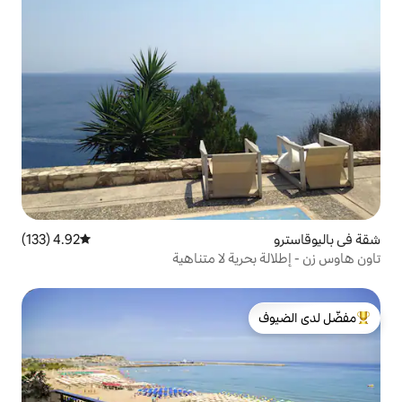
4.92 (133)
متوسط التقييم 4.92 من 5، 133 مراجعات
ية لا متناهية
لدى الضيوف