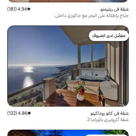
4.94 (181)
متوسط التقييم 4.94 من 5، 181 مراجعات
ع جاكوزي داخلي
4.86 (122)
متوسط التقييم 4.86 من 5، 122 مراجعات