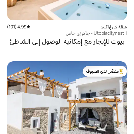
4.99 (101)
متوسط التقييم 4.99 من 5، 101 مراجعات
إمكانية الوصول إلى الشاطئ
لدى الضيوف