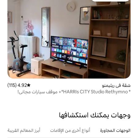
4.92 (115)
متوسط التقييم 4.92 من 5، 115 مراجعات
تكشافها
ع أخرى من الإقامات
أبرز المعالم القريبة