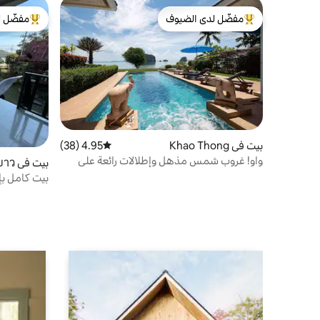
مفضّل لدى الضيوف
مفضّل ل
من أبرز البيوت المفضّلة لدى الضيوف
من أبرز ال
بيت في Khao Thong
4.95 (38)
متوسط التقييم 4.95 من 5، 38 مراجعات
واو! غروب شمس مذهل وإطلالات رائعة على
بيت في อำเภอ เกาะยาว
البحر!
بيت كامل بإ
إفطار