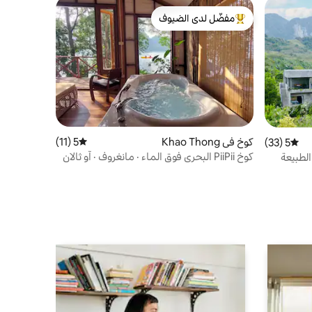
مفضّل لدى الضيوف
من أبرز البيوت المفضّلة لدى الضيوف
كوخ في Khao Thong
5 (11)
متوسط التقييم 5 من 5، 11 مراجعات
5 (33)
متوسط التقييم 5 من 5، 33 مراجعات
كوخ PiiPii البحري فوق الماء · مانغروف · آو ثالان
لطبيعة