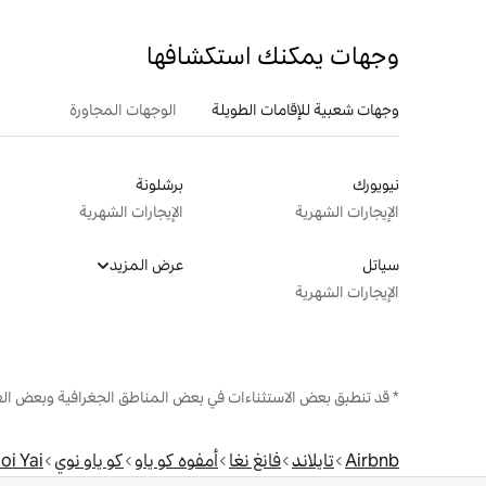
وجهات يمكنك استكشافها
وجهات شعبية للإقامات الطويلة
الوجهات المجاورة
نيويورك
برشلونة
الإيجارات الشهرية
الإيجارات الشهرية
سياتل
عرض المزيد
الإيجارات الشهرية
* قد تنطبق بعض الاستثناءات في بعض المناطق الجغرافية وبعض الع
Airbnb
تايلاند
فانغ نغا
أمفوه كو ياو
كو ياو نوي
oi Yai