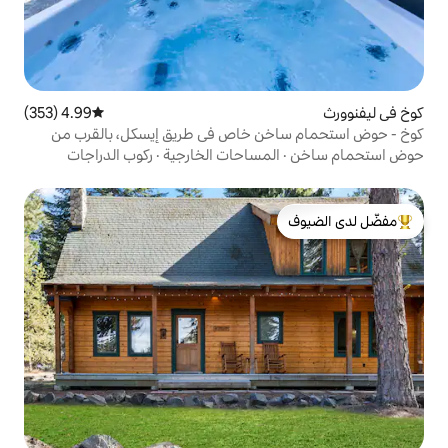
4.99 (353)
متوسط التقييم 4.99 من 5، 353 مراجعات
ن خاص في طريق إيسكل، بالقرب من
مساحات الخارجية
·
ركوب الدراجات
لدى الضيوف