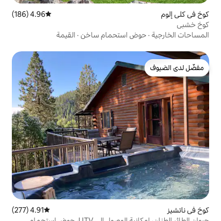
4.96 (186)
متوسط التقييم 4.96 من 5، 186 مراجعات
 استحمام ساخن
·
القيمة
4.91 (277)
متوسط التقييم 4.91 من 5، 277 مراجعات
حيوان الطائر الطنان، إمكانية الوصول إلى UTV، حوض استحمام