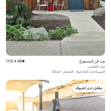
4.98 (112)
متوسط التقييم 4.98 من 5، 112 مراجعات
ام
·
الحالة