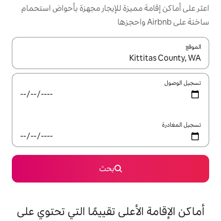
ميزة للإيجار مجهزة بأحواض استحمام
ل باستخدام السهمين لأعلى ولأسفل أو استكشف عن طريق اللمس أو السحب.
بحث
على تقييمًا التي تحتوي على