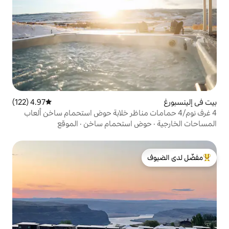
4.97 (122)
متوسط التقييم 4.97 من 5، 122 مراجعات
امات مناظر خلابة حوض استحمام ساخن ألعاب
 استحمام ساخن
·
الموقع
لدى الضيوف