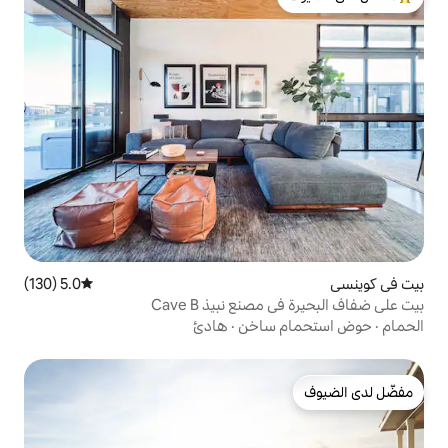
لدى الضيوف
5.0 (130)
متوسط التقييم 5.0 من 5، 130 مراجعات
 نبيذ Cave B
ساخن
·
هادئ