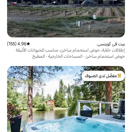
4.96 (155)
متوسط التقييم 4.96 من 5، 155 مراجعات
مام ساخن، مناسب للحيوانات الأليفة
مساحات الخارجية
·
المطبخ
لدى الضيوف