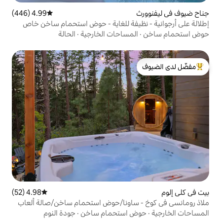
4.99 (446)
متوسط التقييم 4.99 من 5، 446 مراجعات
ظيفة للغاية - حوض استحمام ساخن خاص
مساحات الخارجية
·
الحالة
لدى الضيوف
4.98 (52)
متوسط التقييم 4.98 من 5، 52 مراجعات
ساونا/حوض استحمام ساخن/صالة ألعاب
 استحمام ساخن
·
جودة النوم