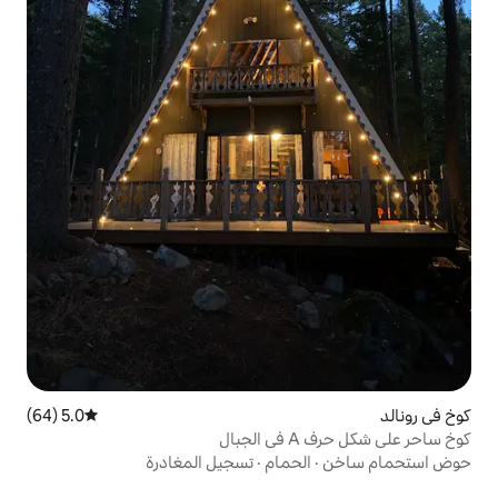
5.0 (64)
متوسط التقييم 5.0 من 5، 64 مراجعات
حمام
·
تسجيل المغادرة