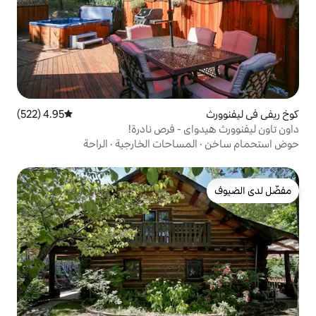
4.95 (522)
متوسط التقييم 4.95 من 5، 522 مراجعات
ي - فرص نادرة!
مساحات الخارجية
·
الراحة