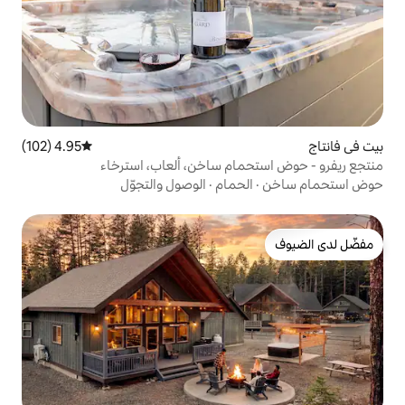
4.95 (102)
متوسط التقييم 4.95 من 5، 102 مراجعات
ام ساخن، ألعاب، استرخاء
حمام
·
الوصول والتجوّل