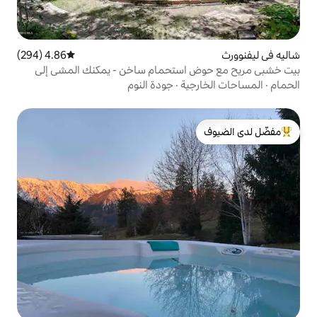
4.86 (294)
متوسط التقييم 4.86 من 5، 294 مراجعات
استحمام ساخن - يمكنك المشي إلى
اص
ية
·
جودة النوم
لدى الضيوف