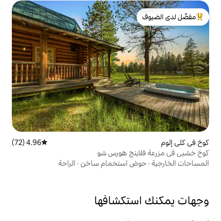
لدى الضيوف
4.96 (72)
متوسط التقييم 4.96 من 5، 72 مراجعات
نج هورس شو
 استحمام ساخن
·
الراحة
تكشافها