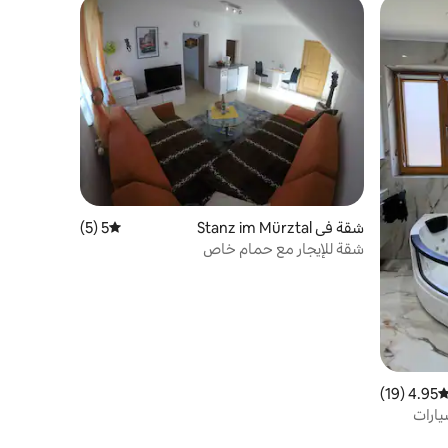
شقة في Stanz im Mürztal
5 (5)
متوسط التقييم 5 من 5، 5 مراجعات
شقة للإيجار مع حمام خاص
4.95 (19)
توسط التقييم 4.95 من 5، 19 مراجعات
- موقف سيارات