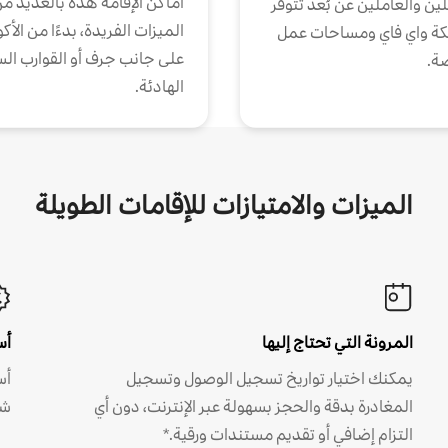
أماكن الإقامة هذه بالعديد م
ين والعاملين عن بُعد تتوفر
الميزات الفريدة، بدءًا من الأك
كة واي فاي ومساحات عمل
على جانب جرف أو القوارب الس
ة.
الهادئة.
الميزات والامتيازات للإقامات الطويلة
المرونة التي تحتاج إليها
أس
يمكنك اختيار تواريخ تسجيل الوصول وتسجيل
أس
المغادرة بدقة والحجز بسهولة عبر الإنترنت، دون أي
شه
التزام إضافي أو تقديم مستندات ورقية.*