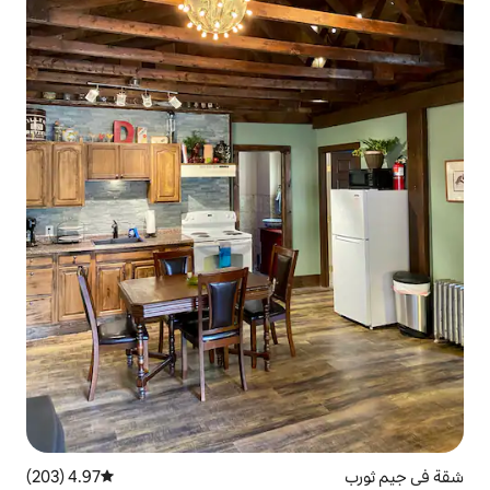
4.97 (203)
متوسط التقييم 4.97 من 5، 203 مراجعات