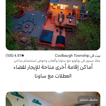
4.97 (105)
متوسط التقييم 4.97 من 5، 105 مراجعات
ساونا وألعاب وحوض استحمام ساخن
خرى متاحة للإيجار لقضاء
لات مع ساونا