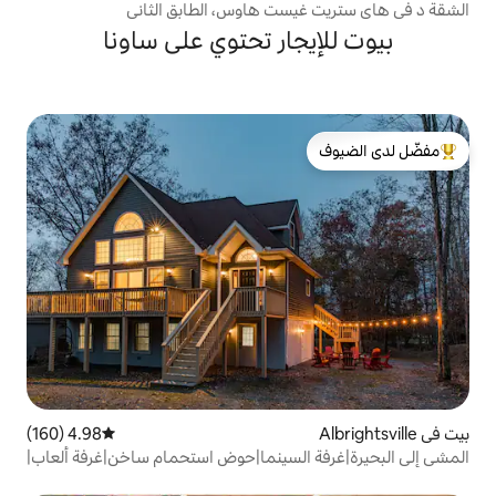
ست هاوس، الطابق الثاني
جار تحتوي على ساونا
لدى الضيوف
4.98 (160)
متوسط التقييم 4.98 من 5، 160 مراجعات
السينما|حوض استحمام ساخن|غرفة ألعاب|