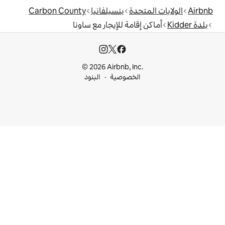
دة
بنسيلفانيا
Carbon County
مة للإيجار مع ساونا
© 2026 Airbnb, I
خصوصية
البنود