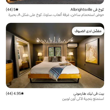
5 (44)
متوسط التقييم 5 من 5، 44 مراجعات
حوض استحمام ساخن، غرفة ألعاب، ساونا، كوخ على شكل A، بحيرة
4.95 (44)
متوسط التقييم 4.95 من 5، 44 مراجعات
بين