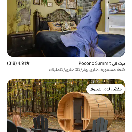
4.91 (318)
متوسط التقييم 4.91 من 5، 318 مراجعات
كالاهاري/كاملباك