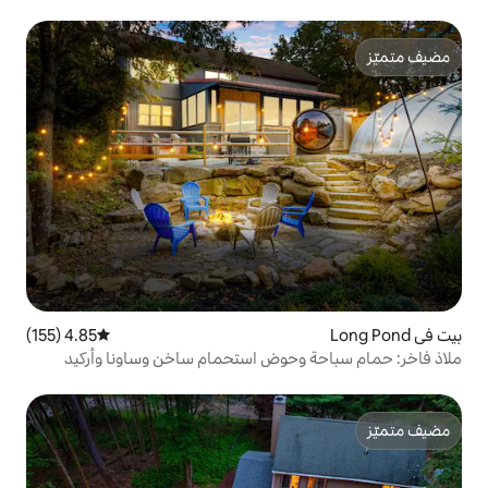
4.85 (155)
متوسط التقييم 4.85 من 5، 155 مراجعات
حوض استحمام ساخن وساونا وأركيد