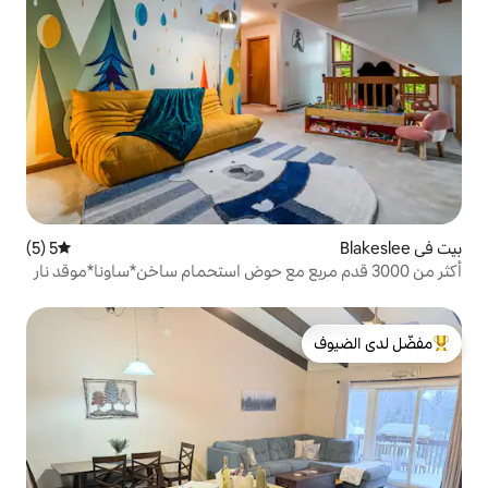
5 (5)
متوسط التقييم 5 من 5، 5 مراجعات
قدم مربع مع حوض استحمام ساخن*ساونا*موقد نار
لدى الضيوف