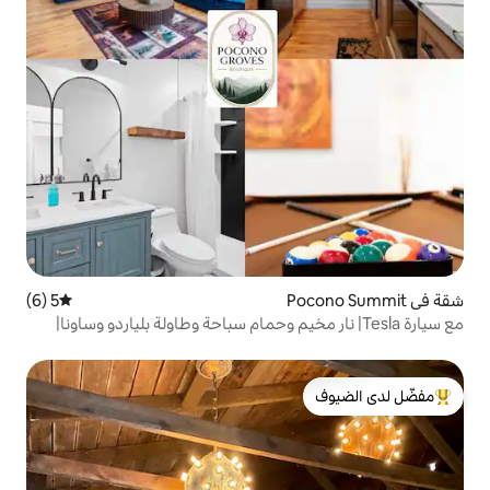
5 (6)
متوسط التقييم 5 من 5، 6 مراجعات
T| نار مخيم وحمام سباحة وطاولة بلياردو وساونا|
لدى الضيوف