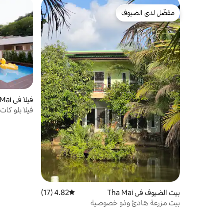
مفضّل لدى الضيوف
مفضّل لدى الضيوف
فيلا في Tambon Wat Mai
فيلا بلو كا
بيت الضيوف في Tha Mai
4.82 (17)
متوسط التقييم 4.82 من 5، 17 مراجعات
بيت مزرعة هادئ وذو خصوصية