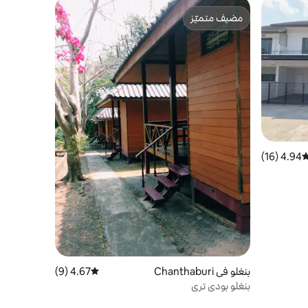
مضيف متميّز
مضيف متميّز
4.94 (16)
وسط التقييم 4.94 من 5، 16 مراجعات
بنغلو في Chanthaburi
4.67 (9)
متوسط التقييم 4.67 من 5، 9 مراجعات
بنغلو بودي تري