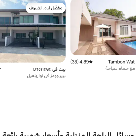
مفضّل لدى الضيوف
مفضّل لدى الضيوف
4.89 (38)
متوسط التقييم 4.89 من 5، 38 مراجعات
ت مع حمام سباحة
بيت في บางกะจะ
مت
بريز وودز في نوارينفيل
وسائل الراحة المنزلية وأسعار شهرية رائعة