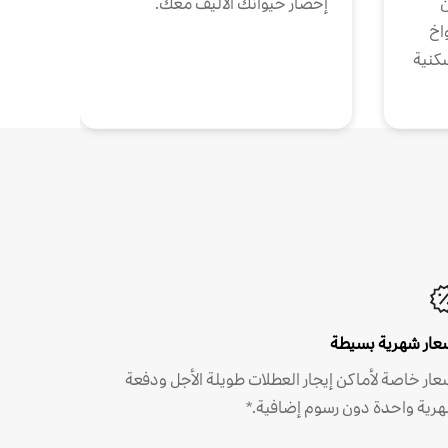
ن
إحضار حيوانك الأليف معك.
واخ
كنية
عار شهرية بسيطة
عار خاصة لأماكن إيجار العطلات طويلة الأجل ودفعة
رية واحدة دون رسوم إضافية.*