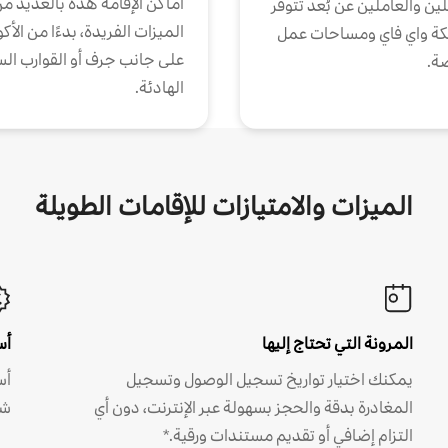
أماكن الإقامة هذه بالعديد م
ين والعاملين عن بُعد تتوفر
الميزات الفريدة، بدءًا من الأك
كة واي فاي ومساحات عمل
على جانب جرف أو القوارب الس
ة.
الهادئة.
الميزات والامتيازات للإقامات الطويلة
المرونة التي تحتاج إليها
أس
يمكنك اختيار تواريخ تسجيل الوصول وتسجيل
أس
المغادرة بدقة والحجز بسهولة عبر الإنترنت، دون أي
شه
التزام إضافي أو تقديم مستندات ورقية.*