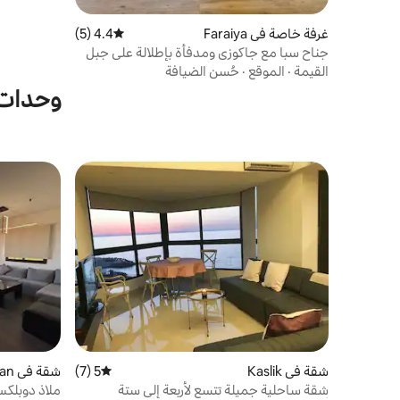
غرفة خاصة في Faraiya
4.4 (5)
متوسط التقييم 4.4 من 5، 5 مراجعات
جناح سبا مع جاكوزي ومدفأة بإطلالة على جبل
فاريا
القيمة
·
الموقع
·
حُسن الضيافة
وحدات س
شقة في Kaslik
5 (7)
متوسط التقييم 5 من 5، 7 مراجعات
شقة في Kfardebian
شقة ساحلية جميلة تتسع لأربعة إلى ستة
ملاذ دوبلكس