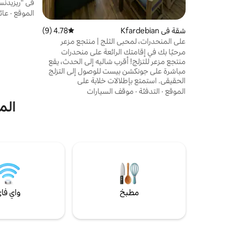
في "ريزيدن
وحمام سباح
الموقع
·
عائ
شقة في Kfardebian
4.78 (9)
متوسط التقييم 4.78 من 5، 9 مراجعات
دقيقة إلى ا
البنوك/الصيد
على المنحدرات، لمحبي الثلج | منتجع مزعر
للتزلج
مرحبًا بك في إقامتك الرائعة على منحدرات
منتجع مزعر للتزلج! أقرب شاليه إلى الحدث، يقع
ساعة ونصف إ
مباشرة على جونكشن بيست للوصول إلى التزلج
الشهيرة وا
الحقيقي. استمتع بإطلالات خلابة على
المنحدرات، وأجواء جبلية هادئة، وتدفئة ومياه
الموقع
·
التدفئة
·
موقف السيارات
ساخنة على مدار 24 ساعة طوال أيام الأسبوع،
الم
وتلفزيون ذكي 55 بوصة، وتسجيل وصول ذاتي
رقمي، وموقف سيارات محجوز تحت الأرض،
وخدمة الكونسيرج، وتأجير معدات التزلج والمزيد
عند الطلب، ودعم على مدار 24 ساعة طوال أيام
الأسبوع. استمتع بالراحة بجوار المدفأة بعد قضاء
يوم على المنحدرات، والأهم من ذلك، استمتع
بتسجيل المغادرة المتأخر!
مطبخ
واي فا