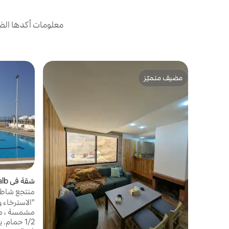
معلومات أكدها الض
مضيف متميّز
مضيف متميّز
شقة في Nahr El Kalb
منتجع شاطئ
مخفية.
"الاسترخاء 
2