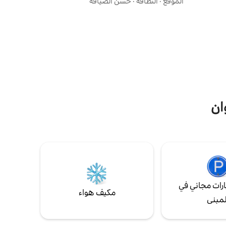
الموقع
·
النظافة
·
حُسن الضيافة
قف سيارات خاص (انظر
بيروت 30'-> فارايا 33 '-> البترون ستجعل
علومات") ملاحظة: يتم
تصميمنا العصري والمفروشات المريحة والميزات
ليه بعد
الراقية إقامتك ممتعة حقًا. استرخ واسترخ في
واحتك الخاصة، واستكشف المدينة من موقعنا
المناسب. احجز الآن لتجربة أفضل ما في الحياة
في المدينة!
ان
رات مجاني في
مكيف هواء
لمبنى