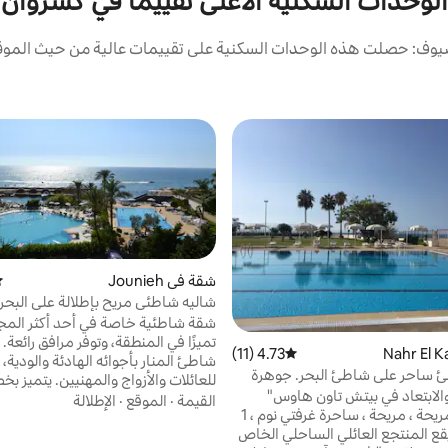
الوحدات السكنية الأعلى تقييمًا في كسروان
يوف: حصلت هذه الوحدات السكنية على تقييمات عالية من حيث الموقع 
شقة في Jounieh
مت
شاليه شاطئي مريح بإطلالة على البحر -
على مدار 24 ساعة*
شقة شاطئية خاصة في أحد أكثر الم
4.73 (11)
متوسط التقييم 4.73 من 5، 11 مراجعات
شاطئ المنار بأجوائه الهادئة والودية،
 ساحر على شاطئ البحر. جوهرة
للعائلات والأزواج وال
والابتعاد في بيتش تاون هاوس"
الاعتناء بها جيدًا: • منطقة ح
القيمة
·
الموقع
·
الإطلالة
مشمسة ، مريحة ، مريحة ، ساحرة غرفتي نوم ، 1
سباحة • الشاطئ • مطعم • ملعب تنس
1/ حمام. يقع المنتجع العائلي الساحلي الخاص