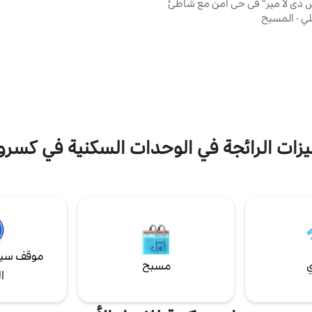
س دي لا مير" في حي آمن مع شاطئ
الطاولة • كرة الطاولة • مو
ة. إطلالات على التلال. غروب شمس
لي
·
المسبح
قسم "المزيد من الم
ساحر. المشي/الركض على الشاطئ. من 5-15
قياس استخدام الكهرباء وفرض رسوم ع
لبوتيكات/المطاعم/الحانات/الأسواق/
إقامتك عبر مركز التسوية لدى Airbnb.
ليات/المواقع التاريخية/الأطلال
الرومانية. 10 دقائق إلى المدن التاريخية: بيروت ،
جبيل ، جونيه ، كهف جيتا. 35 دقيقة إلى فارايا ؛
لى الأرز ومنتجعات التزلج الجبلية
لمشي لمسافات طويلة في الصيف.
يزات الرائجة في الوحدات السكنية في كسرو
موقف سيا
ي
مسبح
ا