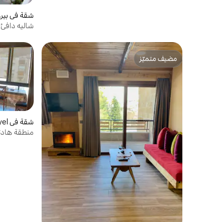
شقة في بير
شاليه دافئ
مضيف متميّز
مضيف متميّز
شقة في Zouq Mkayel
منطقة هادئ