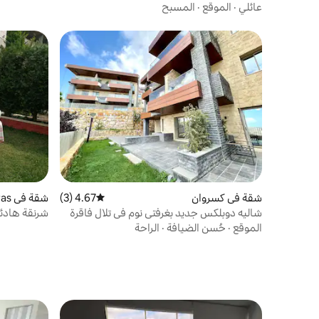
أشخاص.
عائلي
·
الموقع
·
المسبح
شقة في كسروان
4.67 (3)
متوسط التقييم 4.67 من 5، 3 مراجعات
شقة في Ghadras
شاليه دوبلكس جديد بغرفتي نوم في تلال فاقرة
شرنقة هادئة 
الموقع
·
حُسن الضيافة
·
الراحة