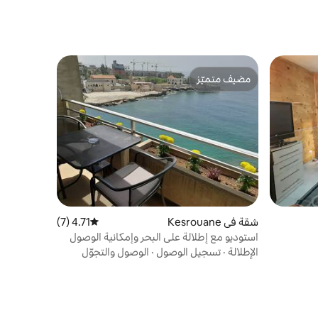
مضيف متميّز
مضيف متميّز
شقة في Kesrouane
4.71 (7)
متوسط التقييم 4.71 من 5، 7 مراجعات
استوديو مع إطلالة على البحر وإمكانية الوصول
إلى الشاطئ، مع كهرباء على مدار الساعة طوال
الإطلالة
·
تسجيل الوصول
·
الوصول والتجوّل
الأسبوع