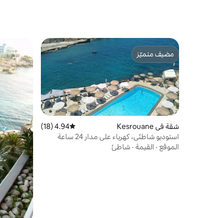
مضيف متميّز
مضيف متميّز
شقة في Kesrouane
4.94 (18)
متوسط التقييم 4.94 من 5، 18 مراجعات
استوديو شاطئي، كهرباء على مدار 24 ساعة
وطوال أيام الأسبوع، إطلالة رائعة على البحر
الموقع
·
القيمة
·
شاطئ