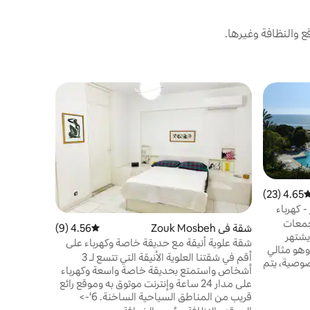
والنظافة وغيرها.
شقة في Ballouneh
بيت الحاج 3 غرف نوم جميلة مع كهرباء 24/7
إذا كنت تب
بين كهف جيت
في فاريا، 
عائلي
·
المو
4.65 (23)
وسط التقييم 4.65 من 5، 23 مراجعات
 كهرباء
وقد خضعت 
جمعات
شقة في Zouk Mosbeh
4.56 (9)
متوسط التقييم 4.56 من 5، 9 مراجعات
متطور، مرت
تميزًا في المنطقة، وتوفر مرافق رائعة. يشتهر
شقة علوية أنيقة مع حديقة خاصة وكهرباء على
وعناصر ال
 وهو مثالي
مدار 24 ساعة
أقم في شقتنا العلوية الأنيقة التي تتسع لـ 3
مهنيين. يتميز بخصوصية، يتم
أشخاص واستمتع بحديقة خاصة واسعة وكهرباء
ديقة واسعة • حمام
على مدار 24 ساعة وإنترنت موثوق به وموقع رائع
 • صالة
قريب من المناطق السياحية الساخنة. 6'->
رياضية • ساونا • لعبة الكرة الحديدية • كرة
Dbayeh 7 '-> Jounieh 20'-> بيبلوس 23 '->