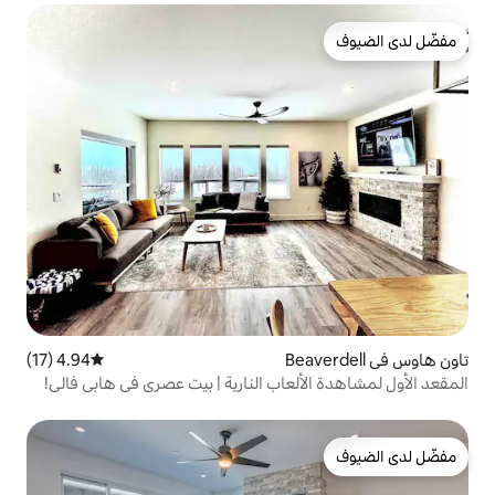
4.94 (17)
متوسط التقييم 4.94 من 5، 17 مراجعات
عاب النارية | بيت عصري في هابي فالي!