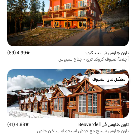
4.99 (69)
متوسط التقييم 4.99 من 5، 69 مراجعات
 جناح سبروس
4.88 (41)
متوسط التقييم 4.88 من 5، 41 مراجعات
ض استحمام ساخن خاص