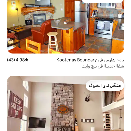
لدى الضيوف
4.98 (43)
متوسط التقييم 4.98 من 5، 43 مراجعات