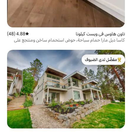
نا
4.88 (48)
متوسط التقييم 4.88 من 5، 48 مراجعات
حة، حوض استحمام ساخن ومنتجع على
لدى الضيوف