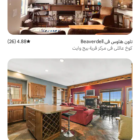
4.88 (26)
متوسط التقييم 4.88 من 5، 26 مراجعات
ج وايت