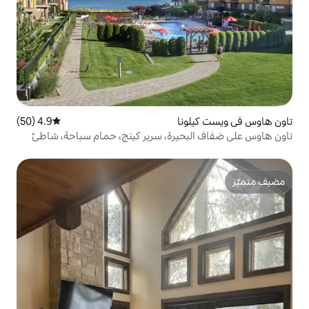
نا
4.9 (50)
متوسط التقييم 4.9 من 5، 50 مراجعات
يرة، سرير كينج، حمام سباحة، شاطئ