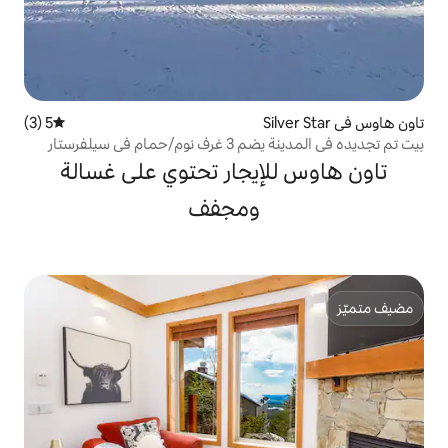
5 (3)
متوسط التقييم 5 من 5، 3 مراجعات
ي سيلفرستار
إيجار تحتوي على غسالة
ومجفف