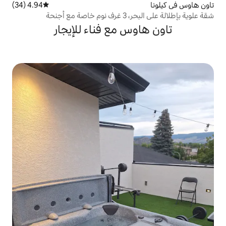
4.94 (34)
متوسط التقييم 4.94 من 5، 34 مراجعات
 أجنحة
س مع فناء للإيجار