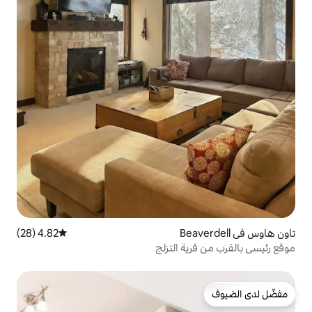
4.82 (28)
متوسط التقييم 4.82 من 5، 28 مراجعات
 التزلج