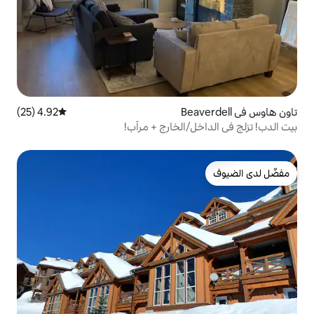
4.92 (25)
متوسط التقييم 4.92 من 5، 25 مراجعات
/الخارج + مرآب!