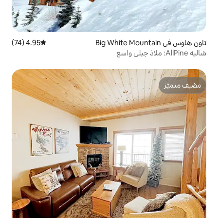
4.95 (74)
متوسط التقييم 4.95 من 5، 74 مراجعات