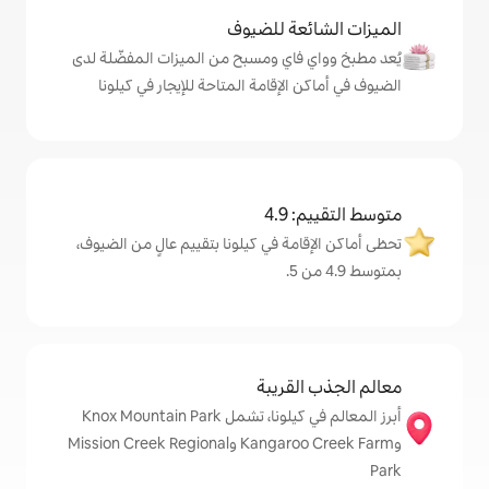
ة للضيوف
اي ومسبح من الميزات المفضّلة لدى
لإقامة المتاحة للإيجار في كيلونا
4
ة في كيلونا بتقييم عالٍ من الضيوف،
قريبة
أبرز المعالم في كيلونا، تشمل Knox Mountain Park
وKangaroo Creek Farm وMission Creek Regional