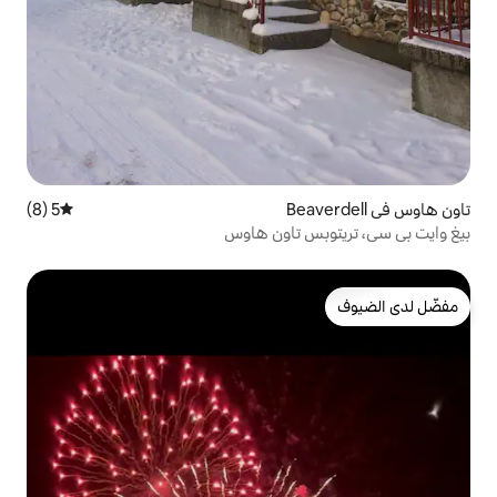
5 (8)
متوسط التقييم 5 من 5، 8 مراجعات
 تاون هاوس