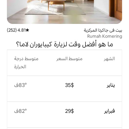
4.81 (252)
متوسط التقييم 4.81 من 5، 252 مراجعات
 لزيارة كيبايوران لاما؟
وسط السعر
متوسط درجة
الحرارة
$‏35
83°ف
$‏29
82°ف