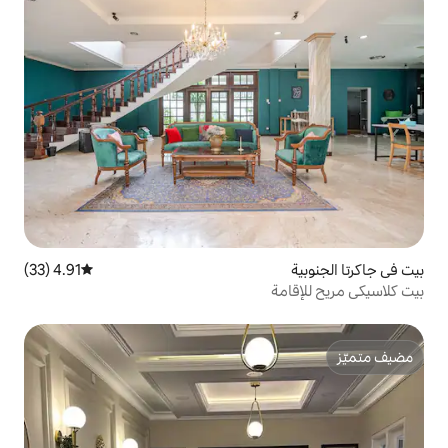
4.91 (33)
متوسط التقييم 4.91 من 5، 33 مراجعات