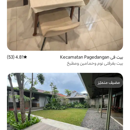
4.81 (53)
متوسط التقييم 4.81 من 5، 53 مراجعات
 ومطبخ