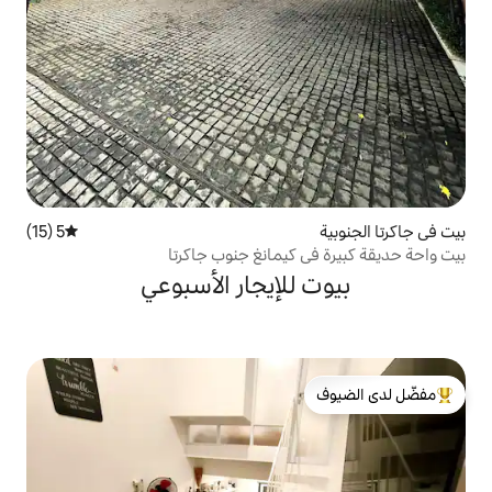
5 (15)
متوسط التقييم 5 من 5، 15 مراجعات
كيمانغ جنوب جاكرتا
لإيجار الأسبوعي
لدى الضيوف