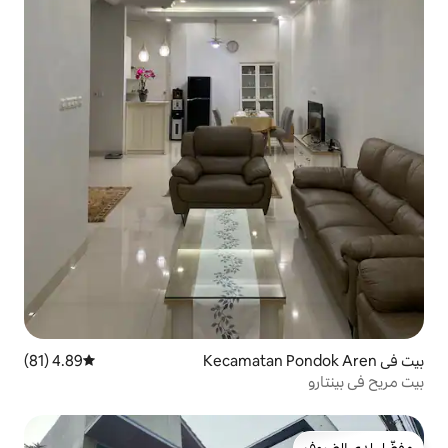
4.89 (81)
متوسط التقييم 4.89 من 5، 81 مراجعات