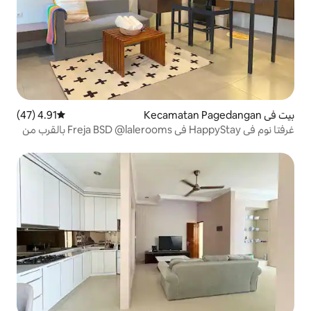
4.91 (47)
متوسط التقييم 4.91 من 5، 47 مراجعات
غرفتا نوم في HappyStay في Freja BSD @lalerooms بالقرب من