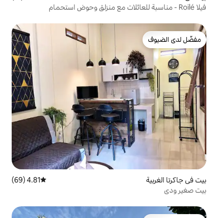
ة للعائلات مع منزلق وحوض استحمام
4.81 (69)
متوسط التقييم 4.81 من 5، 69 مراجعات