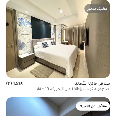
4.91 (11)
متوسط التقييم 4.91 من 5، 11 مراجعات
لبحر رقم 10 شقة