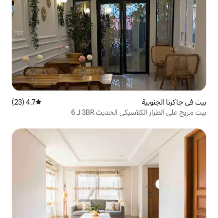
4.7 (23)
متوسط التقييم 4.7 من 5، 23 مراجعات
الحديث 3BR لـ 6