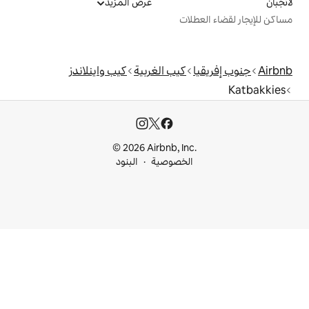
عرض المزيد
ت
كيب الغربية
كيب واينلاندز
© 2026 Airbnb, I
خصوصية
البنود