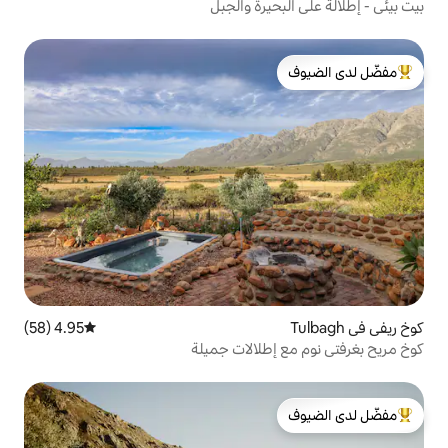
يرة والجبل
لدى الضيوف
4.95 (58)
متوسط التقييم 4.95 من 5، 58 مراجعات
طلالات جميلة
لدى الضيوف