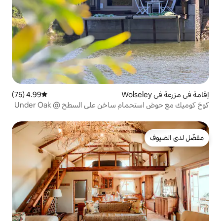
4.99 (75)
متوسط التقييم 4.99 من 5، 75 مراجعات
ساخن على السطح @ Under Oak