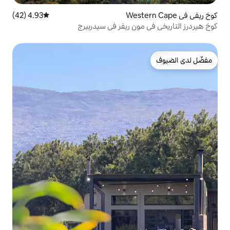
4.93 (42)
متوسط التقييم 4.93 من 5، 42 مراجعات
ون ريفر في سيدربيرج