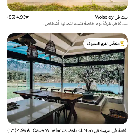
4.93 (85)
متوسط التقييم 4.93 من 5، 85 مراجعات
تتسع لثمانية أشخاص.
لدى الضيوف
مزرعة في Cape Winelands District Mun
4.99 (171)
متوسط التقييم 4.99 من 5، 171 مراجعات