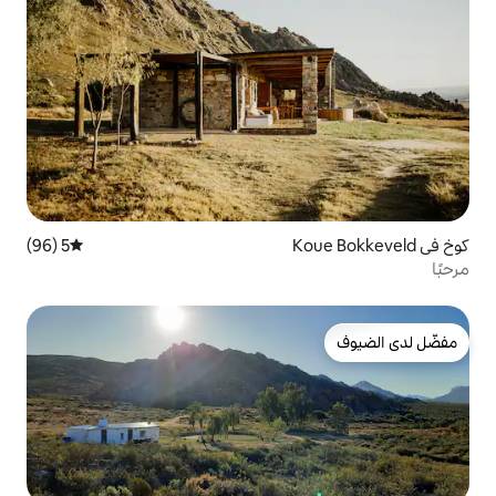
5 (96)
متوسط التقييم 5 من 5، 96 مراجعات