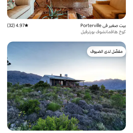
4.97 (32)
متوسط التقييم 4.97 من 5، 32 مراجعات