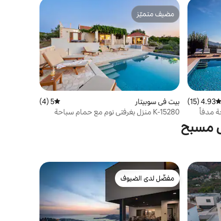
مضيف متميّز
مضيف متميّز
4.93 (15)
توسط التقييم 4.93 من 5، 15 مراجعات
بيت في سوبيتار
5 (4)
متوسط التقييم 5 من 5، 4 مراجعات
باحة مدفأ
K-15280 منزل بغرفتي نوم مع حمام سباحة
ى مسبح
مفضّل لدى الضيوف
مفضّل لدى الضيوف