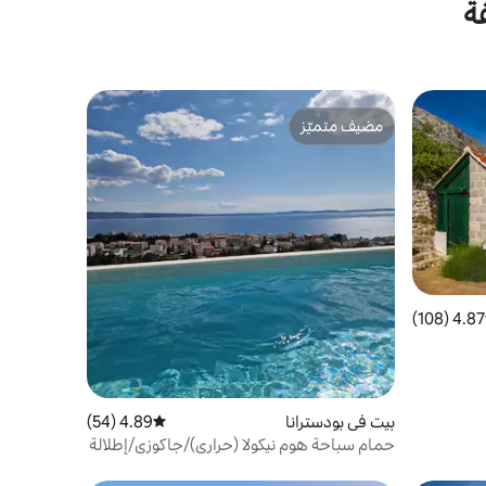
ة
مضيف متميّز
مضيف متميّز
4.87 (108)
 التقييم 4.87 من 5، 108 مراجعات
بيت في بودسترانا
4.89 (54)
متوسط التقييم 4.89 من 5، 54 مراجعات
حمام سباحة هوم نيكولا (حراري)/جاكوزي/إطلالة
على البحر