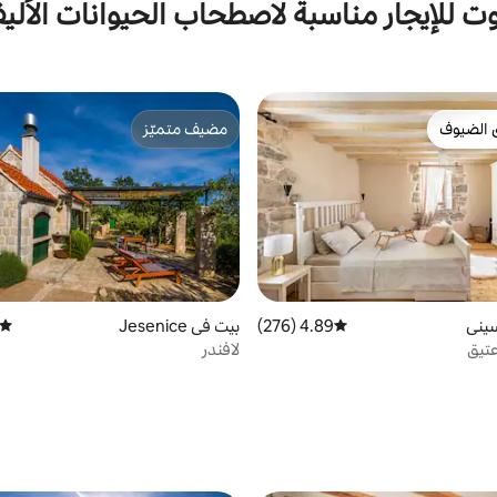
وت للإيجار مناسبة لاصطحاب الحيوانات الأليف
 الضيوف
مضيف متميّز
 الضيوف
مضيف متميّز
سيني
4.89 (276)
متوسط التقييم 4.89 من 5، 276 مراجعات
بيت في Jesenice
متوسط
تيق
لافندر