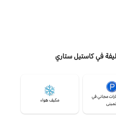
بة من الشاطئ 3 دقائق سيرًا
السبا مع الساونا والتدليك عند الطلب. استرخ في
عم، وبار
حوض الاستحمام الساخن، واغطس في حمام
5 مترًا. تقع محطة
السباحة الساخن مع منطقة الشواء، واستكشف
ا على الأقدام،
المنطقة مع 4 دراجات جبلية (بما في ذلك
لوقوف السيارات
دراجتين كهربائيتين) تحت تصرفك. عطلة مثالية
في انتظارك!
أليفة في كاستيل ستاري
رات مجاني في
مكيف هواء
لمبنى