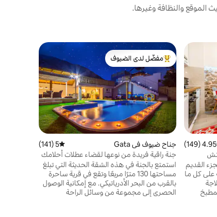
 الموقع والنظافة وغيرها.
فيلا في Kaštel Novi
مفضّل لدى الضيوف
مضيف متم
فيلا فاخرة م
من أبرز البيوت المفضّلة لدى الضيوف
مضيف متم
مرحبًا. إل
هو أيضًا ح
البحر، ولا ي
الوحيدة عل
مكان
بعد 5 
4.95 (149)
 التقييم 4.95 من 5، 149 مراجعات
جناح ضيوف في Gata
5 (141)
متوسط التقييم 5 من 5، 141 مراجعات
بعد 9 
يتش
جنة راقية فريدة من نوعها لقضاء عطلات أحلامك
طول الساحل
زء القديم
استمتع بالجنة في هذه الشقة الحديثة التي تبلغ
من المطاعم 
على كل ما
مساحتها 130 مترًا مربعًا وتقع في قرية ساحرة
اجة
بالقرب من البحر الأدرياتيكي. مع إمكانية الوصول
مطبخ
الحصري إلى مجموعة من وسائل الراحة
لفزيون
المذهلة، بما في ذلك غرفة محبي الموسيقى،
ناول يدك
وصالة السينما/غرفة ألعاب PS4+PS5، ومنطقة