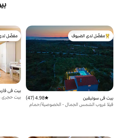
بي
مفضّل لدى الضيوف
مفضّل لدى
من أبرز البيوت المفضّلة لدى الضيوف
مفضّل لدى
بيت في فار
بيت حجري ع
بيت في سوتيفين
4.98 (47)
متوسط التقييم 4.98 من 5، 47 مراجعات
فيلا غروب الشمس الجمال - الخصوصية/حمام
سباحة كبير/ موقف سيارات/شواء