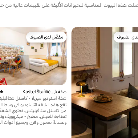
ت هذه البيوت المناسبة للحيوانات الأليفة على تقييمات عالية من حيث
دى الضيوف
مفضّل لدى الضيوف
بيوت المفضّلة لدى الضيوف
مفضّل لدى الضيوف
شقة في Kaštel Štafilić
متوسط
شقة استوديو ميريلا - كاستل شتافيل
تقع هذه الشقة الاستوديو في وسط الج
من كاستل ستافيليتش. تحتوي الشقة 
تحتاجه للعيش. مطبخ - ميكروويف وثل
وغسالة صحون وفرن وجميع أدوات ال
وحمام وغسالة ملابس ومكيف هواء وت
ذكي وواي فاي مجاني. كل شيء في مت