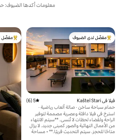
معلومات أكدها الضيوف: حصل
مفضّل لدى الضيوف
مفضّل ل
من أبرز البيوت المفضّلة لدى الضيوف
من أبرز ال
فيلا في Kaštel Stari
5 (6)
متوسط التقييم 5 من 5، 6 مراجعات
حمام سباحة ساخن · صالة ألعاب رياضية ·
ترامبولين · تكييف هواء · موقف سيارات · واي فاي
استرخ في فيلا دافئة وعصرية مصممة لتوفير
الراحة ولقضاء لحظات لا تُنسى. **سيتم الانتهاء
من الأعمال النهائية والصور كمبنى جديد. لا يزال
متاحًا للحجز. سيتم التحديث قريبًا.** • مساحة
معيشة 327 م² • 5 غرف نوم أنيقة مع حمامات