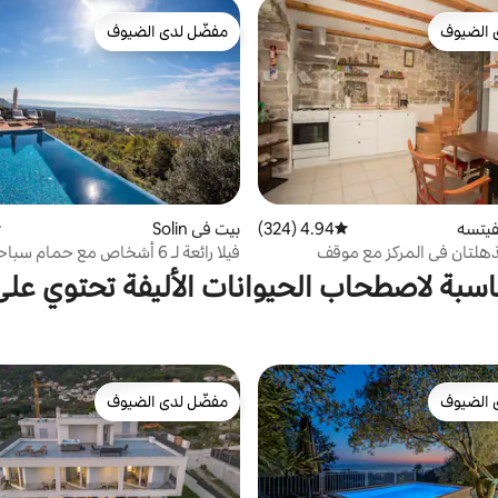
 الضيوف
مفضّل لدى الضيوف
 الضيوف
مفضّل لدى الضيوف
فيتسه
4.94 (324)
متوسط التقييم 4.94 من 5، 324 مراجعات
بيت في Solin
م
ذهلتان في المركز مع موقف
فيلا رائعة لـ 6 أشخاص مع حمام س
وإطلالة مذهلة!
اسبة لاصطحاب الحيوانات الأليفة تحتوي عل
 الضيوف
مفضّل لدى الضيوف
 الضيوف
مفضّل لدى الضيوف