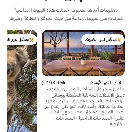
يوف: حصلت هذه البيوت المناسبة
الية من حيث الموقع والنظافة وغيرها.
ج
مفضّل لدى الضيوف
ع
لدى الضيوف
من أبرز البيوت المفضّلة لدى الضيوف
ت
ب
ا
ا
ع
ب
ا
د
4.99 (277)
متوسط التقييم 4.99 من 5، 277 مراجعات
و
لشمالي - إطلالات
خ
المذهلة ووسائل
من غراس تري الوجهة
و
. تقع على ارتفاع بين
ب
شبية مع إطلالات
والشاطئ والنهر
ة
·
المساحات
ات الساحرة لتناول
، أو الاسترخاء بجانب