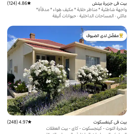
4.86 (124)
متوسط التقييم 4.86 من 5، 124 مراجعات
بة * مكيف هواء * مدفأة*
ة
·
حيوانات أليفة
لدى الضيوف
4.97 (248)
متوسط التقييم 4.97 من 5، 248 مراجعات
كاي - بيت العطلات