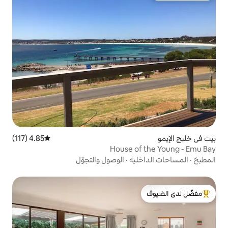
4.85 (117)
متوسط التقييم 4.85 من 5، 117 مراجعات
House o
ية
·
الوصول والتجوّل
لدى الضيوف