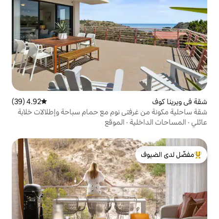
4.92 (39)
متوسط التقييم 4.92 من 5، 39 مراجعات
تي نوم مع حمام سباحة وإطلالات خلابة
ة
·
الموقع
لدى الضيوف