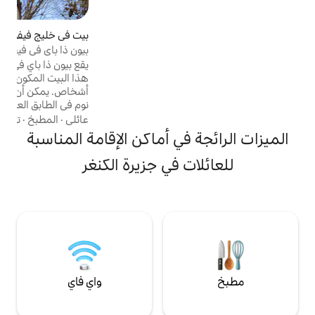
ي موقع جيد لاستكشاف المعالم
طئ سنيلينغ، وشجرة
وكس، وكاب بوردا،
بيت في خليج فيفون
4.95 (217)
متوسط التقييم 4.95 من 5، 217 مراجعات
درز تشيس، والصخور
بيون ذا باي في فيفون باي، جزيرة كانجارو
يقع بيون ذا باي في خليج فيفون المذهل. يتسع
هذا البيت المكون من أربع غرف نوم بسهولة لـ 10
أشخاص. يمكن أن يكون مريحًا لزوجين مع غرفة
نوم في الطابق العلوي تتميز بسرير بحجم كينج
وحمام داخلي، ولكنه مريح بنفس القدر لعشرة
عائلي
·
المطبخ
·
تسجيل الوصول
أشخاص، مع سريرين بحجم كوين، ومنطقة
في أماكن الإقامة المناسبة
معيشة أخرى وحمام. على بعد دقائق فقط سيرًا
على الأقدام إلى نهر هارييت والشاطئ أو مسافة
ت في جزيرة الكنغر
قصيرة بالسيارة إلى فليندرز تشيس والصحراء
الصغيرة، أنت في وضع جيد للاستمتاع بالعديد
من الفرص التي تقدمها جزيرة الكنغر.
واي فاي