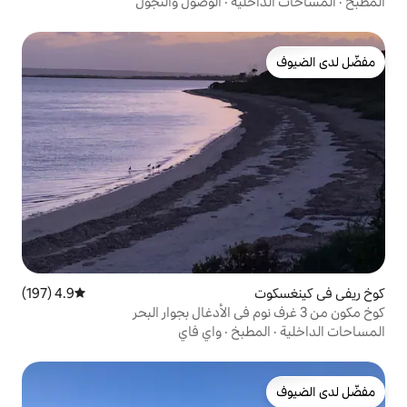
ية
·
الوصول والتجوّل
4.9 (197)
متوسط التقييم 4.9 من 5، 197 مراجعات
بخ
·
واي فاي