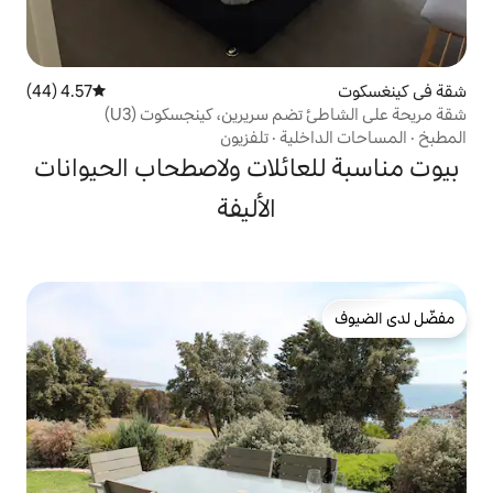
4.57 (44)
متوسط التقييم 4.57 من 5، 44 مراجعات
م سريرين، كينجسكوت (U3)
ية
·
تلفزيون
ائلات ولاصطحاب الحيوانات
الأليفة