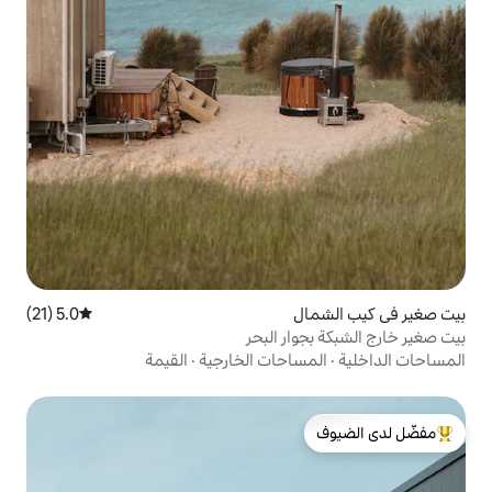
5.0 (21)
متوسط التقييم 5.0 من 5، 21 مراجعات
ر البحر
احات الخارجية
·
القيمة
لدى الضيوف