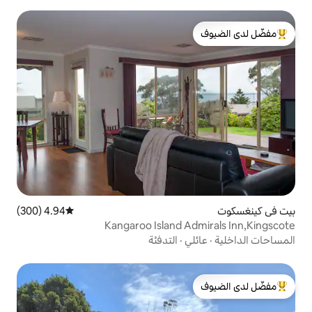
لدى الضيوف
4.94 (300)
متوسط التقييم 4.94 من 5، 300 مراجعات
Kangaroo Island 
ي
·
التدفئة
لدى الضيوف