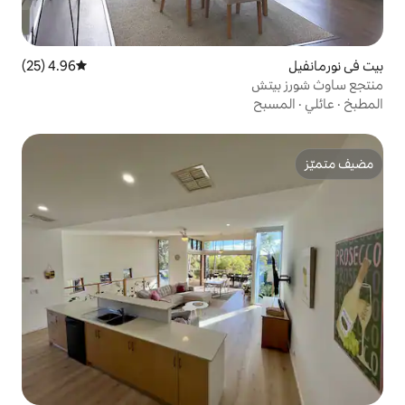
4.96 (25)
متوسط التقييم 4.96 من 5، 25 مراجعات