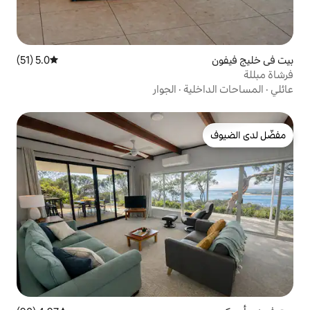
5.0 (51)
متوسط التقييم 5.0 من 5، 51 مراجعات
ة
·
الجوار