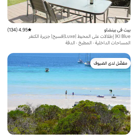
4.95 (134)
متوسط التقييم 4.95 من 5، 134 مراجعات
بخ
·
الدقة