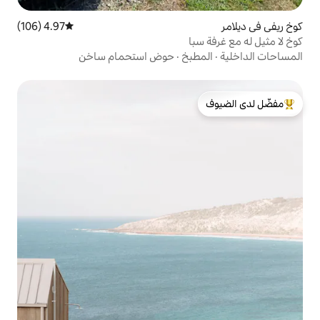
4.97 (106)
متوسط التقييم 4.97 من 5، 106 مراجعات
ا
بخ
·
حوض استحمام ساخن
لدى الضيوف