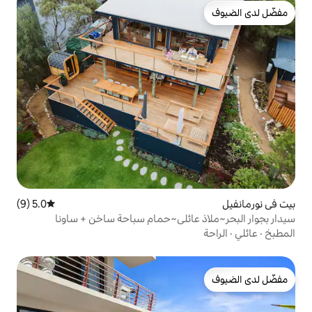
5.0 (9)
متوسط التقييم 5.0 من 5، 9 مراجعات
عائلي~حمام سباحة ساخن + ساونا