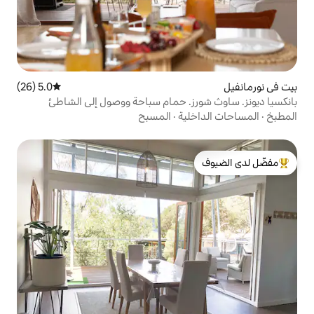
5.0 (26)
متوسط التقييم 5.0 من 5، 26 مراجعات
ز. حمام سباحة ووصول إلى الشاطئ
ية
·
المسبح
لدى الضيوف