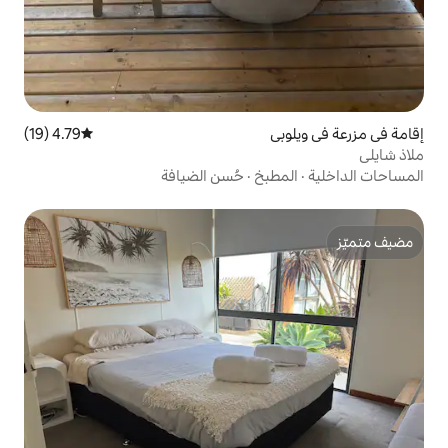
4.79 (19)
متوسط التقييم 4.79 من 5، 19 مراجعات
بخ
·
حُسن الضيافة