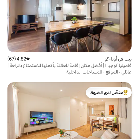
4.82 (67)
متوسط التقييم 4.82 من 5، 67 مراجعات
 | أفضل مكان إقامة للعائلة بأكملها للاستمتاع بالراحة |
الداخلية
لدى الضيوف