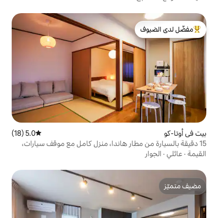
لدى الضيوف
5.0 (18)
متوسط التقييم 5.0 من 5، 18 مراجعات
طار هاندا، منزل كامل مع موقف سيارات،