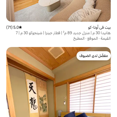
5.0 (71)
متوسط التقييم 5.0 من 5، 71 مراجعات
هانيدا 30 م | منزل جديد 89 م² | قطار جينزا | شينجوكو 30 م | 7