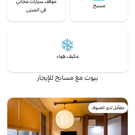
موقف سيارات مجاني
مقابل رسوم. [بيئة الإنترنت] إنها خط ألياف ضوئية
للإقامة لجميع أفراد
عالي السرعة
في المبنى
 للاستمتاع به معًا.
مكيف هواء
ع مسابح للإيجار