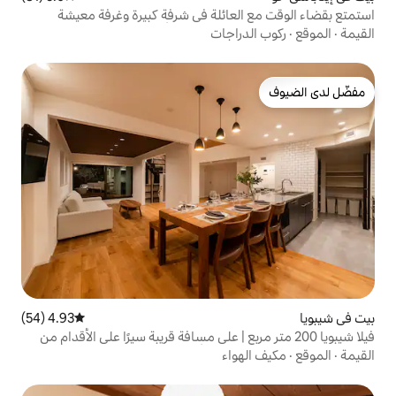
عائلة في شرفة كبيرة وغرفة معيشة
راجات
4.93 (54)
متوسط التقييم 4.93 من 5، 54 مراجعات
2 متر مربع | على مسافة قريبة سيرًا على الأقدام من
شيبويا سكرامبل | 18 شخصًا كحد أقصى | 6 غرف نوم | يوجد موقف
واء