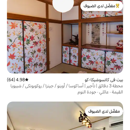
لدى الضيوف
4.98 (64)
متوسط التقييم 4.98 من 5، 64 مراجعات
| أساكوسا / أوينو / جينزا / روكوبونكي / شيبويا