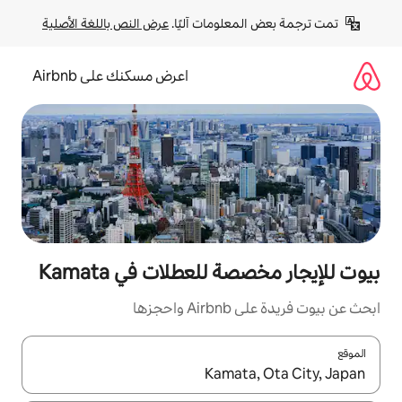
لومات آليًا. 
عرض النص باللغة الأصلية
اعرض مسكنك على Airbnb
للعطلات في Kamata
زها
ل باستخدام السهمين لأعلى ولأسفل أو استكشف عن طريق اللمس أو السحب.