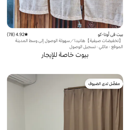
4.92 (78)
متوسط التقييم 4.92 من 5، 78 مراجعات
／سهولة الوصول إلى وسط المدينة
وصول
 خاصة للإيجار