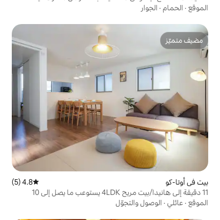
4.8 (5)
متوسط التقييم 4.8 من 5، 5 مراجعات
11 دقيقة إلى هانيدا/بيت مريح 4LDK يستوعب ما يصل إلى 10
تجوّل