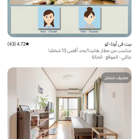
4.72 (43)
متوسط التقييم 4.72 من 5، 43 مراجعات
ى 13 شخصًا