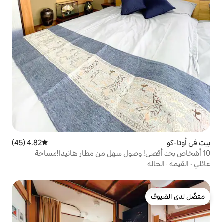
4.82 (45)
متوسط التقييم 4.82 من 5، 45 مراجعات
صول سهل من مطار هانيدا!مساحة
ور بالانسجام في المدينة!