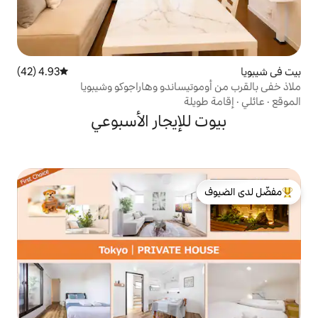
4.93 (42)
متوسط التقييم 4.93 من 5، 42 مراجعات
يساندو وهاراجوكو وشيبويا
لة
لإيجار الأسبوعي
لدى الضيوف