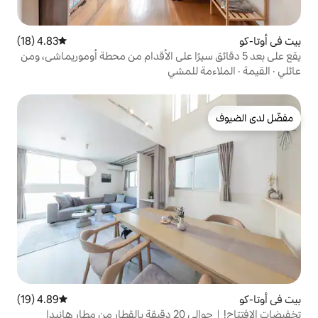
4.83 (18)
متوسط التقييم 4.83 من 5، 18 مراجعات
دقائق سيرًا على الأقدام من محطة أوموريماشي، ومن
يدا وناريتا ومحطة شيناغاوا على شينكانسن.
للمشي
4.89 (19)
متوسط التقييم 4.89 من 5، 19 مراجعات
يدا