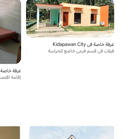
غرفة خاصة في Kidapawan City
فيلات في قسم فرعي خاضع للحراسة
غرفة خاصة في awan
إقامة اقتص
كيداباوان