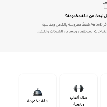
 تبحث عن شقة مخدومة؟
توفر Airbnb شققًا مفروشة بالكامل ومناسبة
حتياجات الموظفين ومساكن الشركات والتنقل.
صالة ألعاب
شقة مخدومة
رياضية