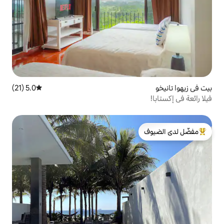
5.0 (21)
متوسط التقييم 5.0 من 5، 21 مراجعات
لدى الضيوف