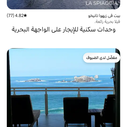
4.82 (77)
متوسط التقييم 4.82 من 5، 77 مراجعات
يجار على الواجهة البحرية