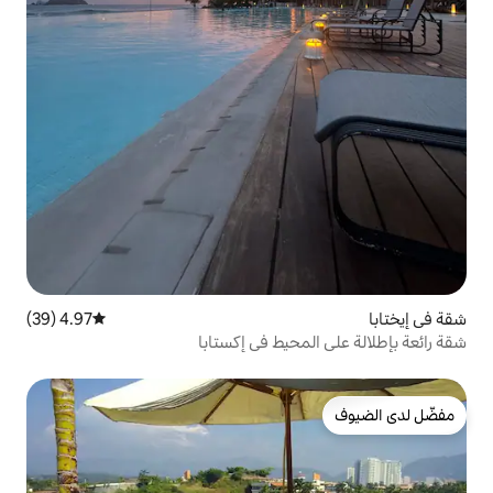
4.97 (39)
متوسط التقييم 4.97 من 5، 39 مراجعات
حيط في إكستابا