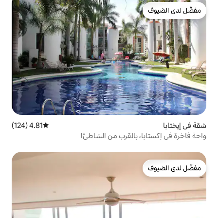
4.81 (124)
متوسط التقييم 4.81 من 5، 124 مراجعات
القرب من الشاطئ!