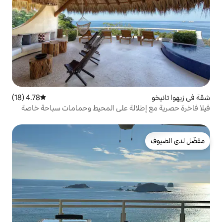
4.78 (18)
متوسط التقييم 4.78 من 5، 18 مراجعات
الة على المحيط وحمامات سباحة خاصة