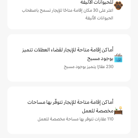
ة
ى 30 مكان إقامة متاحًا للإيجار تسمح باصطحاب
حة للإيجار لقضاء العطلات تتميز
حة للإيجار تتوفّر بها مساحات