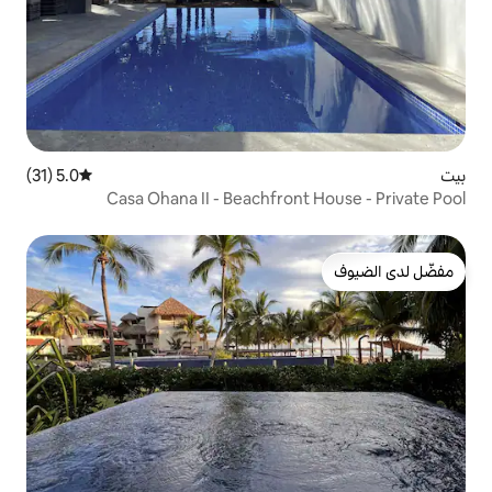
5.0 (31)
متوسط التقييم 5.0 من 5، 31 مراجعات
Casa Ohana II - Beachfron