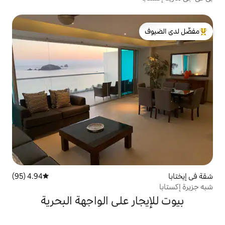
لدى الضيوف
4.94 (95)
متوسط التقييم 4.94 من 5، 95 مراجعات
ر على الواجهة البحرية