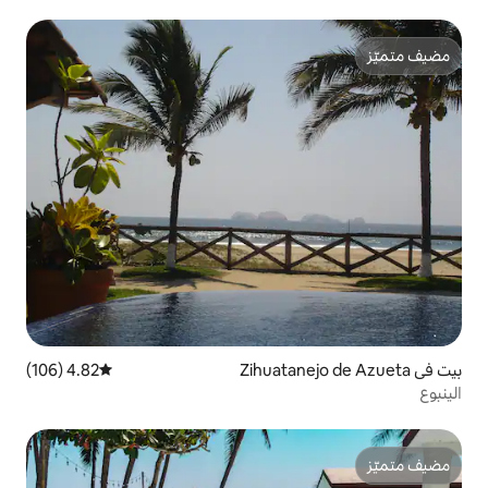
4.82 (106)
متوسط التقييم 4.82 من 5، 106 مراجعات