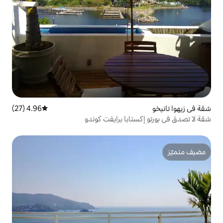
4.96 (27)
متوسط التقييم 4.96 من 5، 27 مراجعات
ابا برايفت كوندو