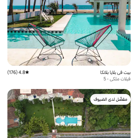
4.8 (176)
متوسط التقييم 4.8 من 5، 176 مراجعات