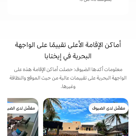
لأعلى تقييمًا على الواجهة
رية في إيختابا
وف: حصلت أماكن الإقامة هذه على
ييمات عالية من حيث الموقع والنظافة
وغيرها.
ب
مفضّل لدى الضيوف
ك
مفضّل لدى الضيوف
ب
ا
ص
ا
و