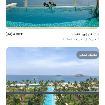
4.88 (94)
متوسط التقييم 4.88 من 5، 94 مراجعات