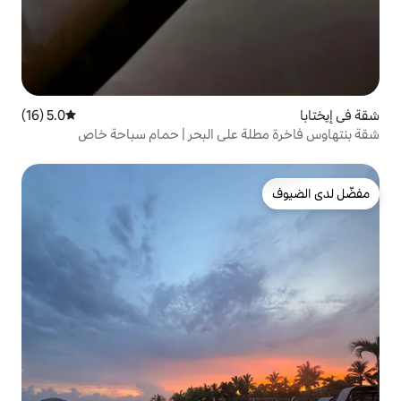
5.0 (16)
متوسط التقييم 5.0 من 5، 16 مراجعات
على البحر | حمام سباحة خاص