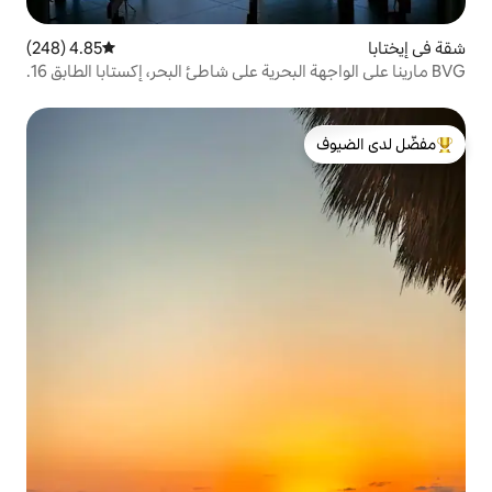
4.85 (248)
متوسط التقييم 4.85 من 5، 248 مراجعات
لدى الضيوف