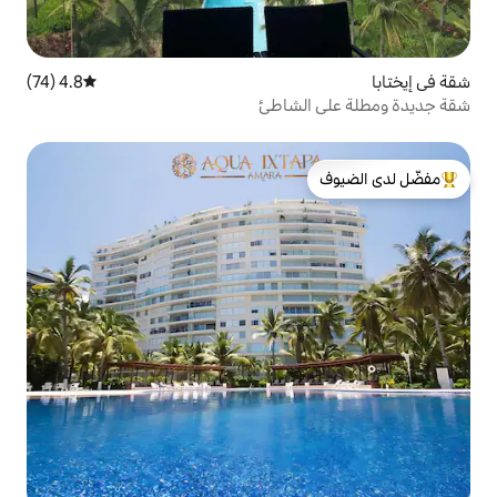
4.8 (74)
متوسط التقييم 4.8 من 5، 74 مراجعات
لشاطئ
لدى الضيوف