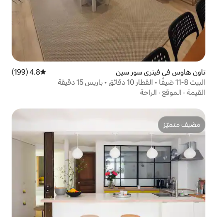
 سين
4.8 (199)
متوسط التقييم 4.8 من 5، 199 مراجعات