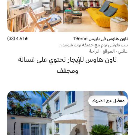
4.91 (33)
متوسط التقييم 4.91 من 5، 33 مراجعات
 بوت شومون
إيجار تحتوي على غسالة
ومجفف