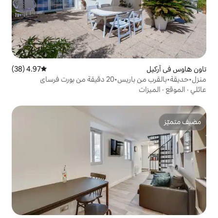
4.97 (38)
متوسط التقييم 4.97 من 5، 38 مراجعات
ورت فرساي