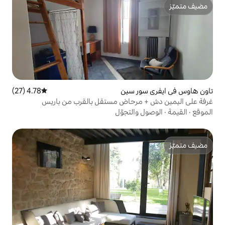
 سين
4.78 (27)
متوسط التقييم 4.78 من 5، 27 مراجعات
لتجوّل