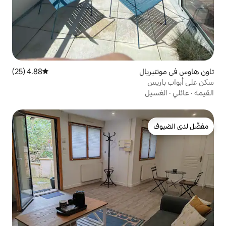
4.88 (25)
متوسط التقييم 4.88 من 5، 25 مراجعات