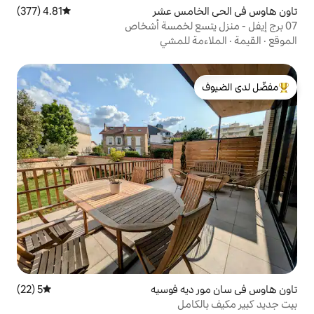
امس عشر
4.81 (377)
متوسط التقييم 4.81 من 5، 377 مراجعات
 للمشي
لدى الضيوف
يه فوسيه
5 (22)
متوسط التقييم 5 من 5، 22 مراجعات
مل