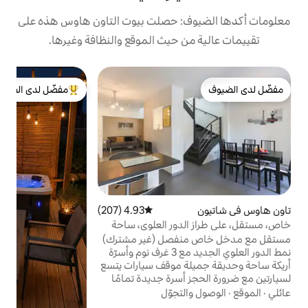
: حصلت بيوت التاون هاوس هذه على
 حيث الموقع والنظافة وغيرها.
ت
مفضّل لدى الضيوف
ب
من أبرز البيوت المفضّلة لدى الضيوف
ا
د
4.93 (207)
متوسط التقييم 4.93 من 5، 207 مراجعات
دور العلوي، ساحة
فصل (غير مشترك)
نمط الدور العلوي الجديد مع 3 غرف نوم وأسرّة
ا
ة موقف سيارات يتسع
لسيارتين مع ضرورة الحجز أسرة جديدة تمامًا
شخاص بحد أقصى + سرير
لتجوّل
أطفال لكل طلب قريب جدًا من المترو (15 دقيقة