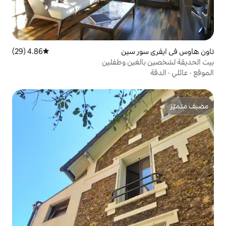
 سين
4.86 (29)
متوسط التقييم 4.86 من 5، 29 مراجعات
غين وطفلين