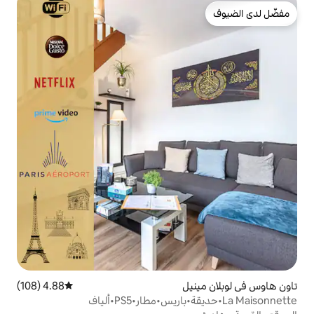
ل
4.88 (108)
متوسط التقييم 4.88 من 5، 108 مراجعات