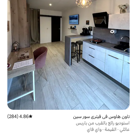
 سين
4.86 (284)
متوسط التقييم 4.86 من 5، 284 مراجعات
ريس