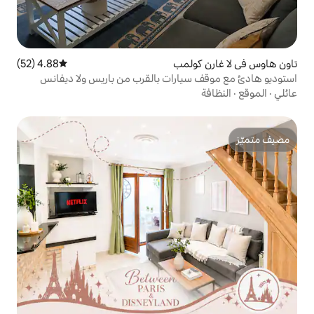
لمب
4.88 (52)
متوسط التقييم 4.88 من 5، 52 مراجعات
ارات بالقرب من باريس ولا ديفانس