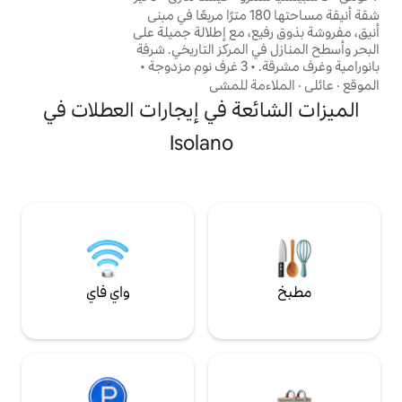
مجموعات الأصدقاء الذين يبحثون عن السلام
 أنيقة مساحتها 180 مترًا مربعًا في مبنى
والأصالة.
مع إطلالة جميلة على
مركز التاريخي. شرفة
بانورامية وغرف مشرقة. • 3 غرف نوم مزدوجة •
• غرفة معيشة مع طاولة طعام
للمشي
ومنطقة عمل • مطبخ مع جزيرة مجهزة • تكييف
ة في إيجارات العطلات في
 وواي فاي يبعد
أقدام من قلعة القرون
Isolano
. موقف سيارات خاص.
سينك تير على بعد 5 دقائق بالقطار. مثالي
 تبحث عن الراحة
واي فاي