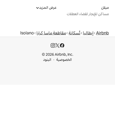
عرض المزيد
ت
مقاطعة ماسا كرارا
Isolano
© 2026 Airbnb, I
خصوصية
البنود