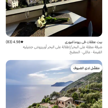
4.98 (83)
متوسط التقييم 4.98 من 5، 83 مراجعات
 أوريزونتي جنتيليه