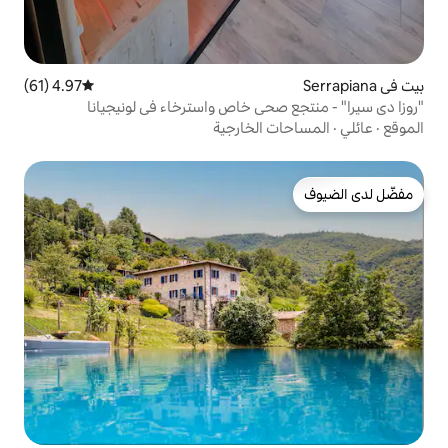
4.97 (61)
متوسط التقييم 4.97 من 5، 61 مراجعات
حي خاص واسترخاء في لونيجيانا
الخارجية