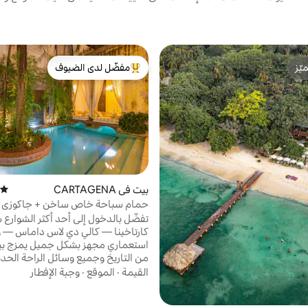
ّز
مفضّل لدى الضيوف
ّز
من أبرز البيوت المفضّلة لدى الضيوف
بيت في CARTAGENA
متوسط
حمام سباحة خاص ساخن + جاكوزي | 
كولونيال وولدت
تفضّل بالدخول إلى أحد أكثر الشوارع
كارتاخينا — كالي دي لاس داماس — و
استعماري مجهز بشكل جميل يمزج بي
من التاريخ وجميع وسائل الراحة الحدي
sa Calle de las Damas
القيمة
·
الموقع
·
وجبة الإفطار
المحاطة بالأسوار، وهي القاعدة المثال
السحر الحقيقي لكارتاخينا. سواء كنت 