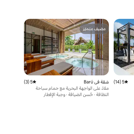
مضيف متميّز
مضيف متميّز
5 (14)
متوسط التقييم 5 من 5، 14 مراجعات
شقة في Barú
5 (3)
متوسط التقييم 5 من 5، 3 مراجعات
ملاذ على الواجهة البحرية مع حمام سباحة
وصالة ألعاب رياضية وإطلالات على البحر
النظافة
·
حُسن الضيافة
·
وجبة الإفطار