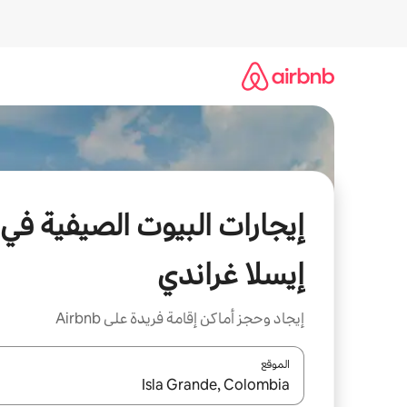
خطى
لى
لمحتوى
إيجارات البيوت الصيفية في
إيسلا غراندي
إيجاد وحجز أماكن إقامة فريدة على Airbnb
الموقع
عند توفر النتائج، انتقل باستخدام السهمين لأعلى ولأسف