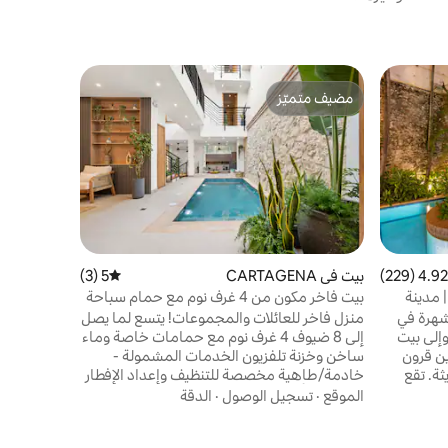
بيت في CARTAGENA
مضيف متميّز
مفضّل 
بيت Casa O Getsemani Lux Boutique
مضيف متميّز
من أبرز ا
طوابق في أر
ضيوف بأقصى
الموقع
·
ال
مجانية من ا
يقظين. ارت
والترفيه وال
4.92 (229)
 التقييم 4.92 من 5، 229 مراجعات
بيت في CARTAGENA
5 (3)
متوسط التقييم 5 من 5، 3 مراجعات
تُنسى في ان
مدينة
بيت فاخر مكون من 4 غرف نوم مع حمام سباحة
جميلة في Casa O Getsemani.
وسطح وجاكوزي في البلدة القديمة
 شهرة في
منزل فاخر للعائلات والمجموعات! يتسع لما يصل
إلى بيت
إلى 8 ضيوف 4 غرف نوم مع حمامات خاصة وماء
ن قرون
ساخن وخزنة تلفزيون الخدمات المشمولة -
ثة. تقع
خادمة/طاهية مخصصة للتنظيف وإعداد الإفطار
Ca في قلب المدينة
- يشمل الأمن الميزات الفاخرة - حمام سباحة
الموقع
·
تسجيل الوصول
·
الدقة
ية لتجربة
خاص للاسترخاء في خصوصية تامة - مطبخ مجهز
مسافرًا مع
بالكامل - السطح/الشواء - جاكوزي - مساحة