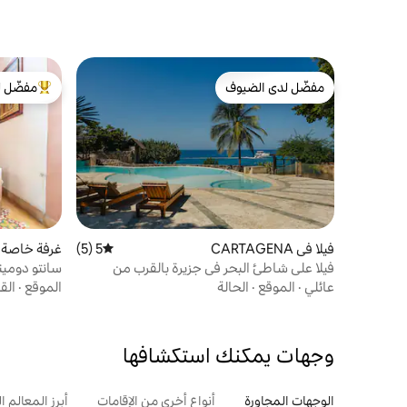
مفضّل لدى الضيوف
مفضّل ل
مفضّل لدى الضيوف
من أبرز ال
فيلا في CARTAGENA
5 (5)
متوسط التقييم 5 من 5، 5 مراجعات
غرفة خاصة في GENA
فيلا على شاطئ البحر في جزيرة بالقرب من
سانتو دومين
قرطاجنة
عائلي
·
الموقع
·
الحالة
الموقع
·
الق
وجهات يمكنك استكشافها
الوجهات المجاورة
أنواع أخرى من الإقامات
أبرز المعالم ال