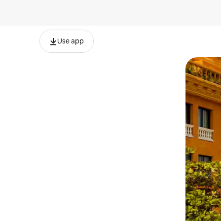
Use app