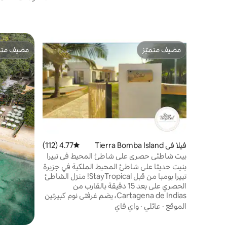
مضيف متميّز
مضيف متمي
مضيف متميّز
مضيف متمي
فيلا في Tierra Bomba Island
4.77 (112)
متوسط التقييم 4.77 من 5، 112 مراجعات
بيت شاطئي حصري على شاطئ المحيط في تييرا
بومبا
بنيت حديثا على شاطئ المحيط الملكية في جزيرة
تييرا بومبا من قبل StayTropical! منزل الشاطئ
الحصري على بعد 15 دقيقة بالقارب من
Cartagena de Indias، يضم غرفتي نوم كبيرتين
وحمامين وغرفة معيشة ومطبخ لتناول الطعام
الموقع
·
عائلي
·
واي فاي
وفناء وبار وتراس للتشمُّس وحديقة كبيرة.
الوصول على مدار 24 ساعة إلى الشاطئ