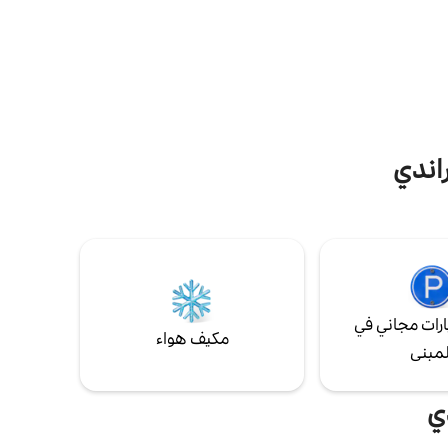
فإن هذا
عمل مشتركة مع مكيف هواء - غرفة معيشة
 وحمامين
مكيفة الهواء - واي فاي عالي السرعة - التسهيلات
غب في
المتوفرة: مناشف ومجفف شعر ومكواة، إلخ -
تسليم الأمتعة
اندي
رات مجاني في
مكيف هواء
لمبنى
ي