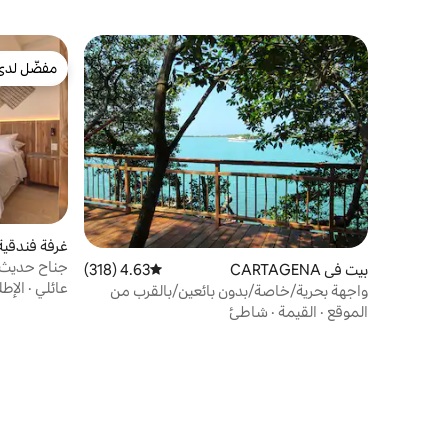
مفضّل لدى
مفضّل لدى
غرفة فندقية في
جناح حديث ب
بيت في CARTAGENA
4.63 (318)
متوسط التقييم 4.63 من 5، 318 مراجعات
عائلي
·
الإطل
واجهة بحرية/خاصة/بدون بائعين/بالقرب من
الشواطئ البيضاء
الموقع
·
القيمة
·
شاطئ