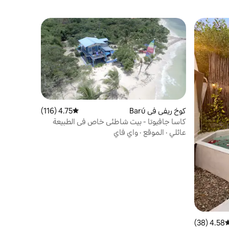
كوخ ريفي في Barú
4.75 (116)
متوسط التقييم 4.75 من 5، 116 مراجعات
كاسا جافيوتا - بيت شاطئي خاص في الطبيعة
عائلي
·
الموقع
·
واي فاي
4.58 (38)
وسط التقييم 4.58 من 5، 38 مراجعات