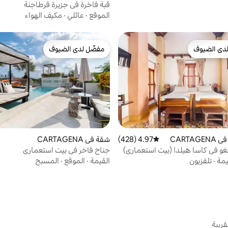
قبة فاخرة في جزيرة قرطاجنة
الموقع
·
عائلي
·
مكيف الهواء
دى الضيوف
مفضّل لدى الضيوف
بيوت المفضّلة لدى الضيوف
مفضّل لدى الضيوف
CARTA
4.97 (428)
متوسط التقييم 4.97 من 5، 428 مراجعات
شقة في CARTAGENA
غو في كاسا هيلدا (بيت استعماري)
جناح فاخر في بيت استعماري
يمة
·
تلفزيون
القيمة
·
الموقع
·
المسبح
قريبة