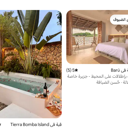
 الضيوف
 الضيوف
 Barú
5 (5)
متوسط التقييم 5 من 5، 5 مراجعات
إطلالات على المحيط - جزيرة خاصة
الة
·
حُسن الضيافة
قبة في Tierra Bomba Island
مت