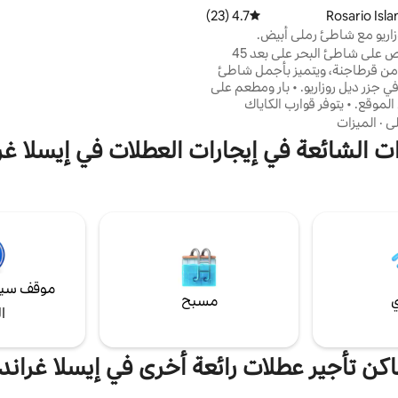
العائلة أو مع مجموعة من الأصدقاء، 
4.7 (23)
متوسط التقييم 4.7 من 5، 23 مراجعات
البيت الفسيح المكون من غرفتي نوم
زاريو مع شاطئ رملي أبيض.
ونصف يوفر أجواءً أنيقة ومريحة لن تر
يقع بيت خاص على شاطئ البحر على بعد 45
مغادرتها أبدًا.
من قرطاجنة، ويتميز بأجمل شاطئ
رملي أبيض في جزر ديل روزاريو. • بار ومطعم على
موقع. • يتوفر قوارب الكاياك
• رصيف خاص مع مدخل مباشر إلى
لي
·
الميزات
ثالي للغوص والسباحة والاسترخاء في
ات الشائعة في إيجارات العطلات في إيسلا غر
وزية. • سهولة الوصول إلى الشعاب
• قائمة الطعام والكوكتيل مع خدمة
شمل خدمة الغرف اليومية. • مثالي
الأصدقاء أو الأزواج الذين يبحثون عن
د.
موقف سيا
ي
مسبح
ا
اكن تأجير عطلات رائعة أخرى في إيسلا غراند