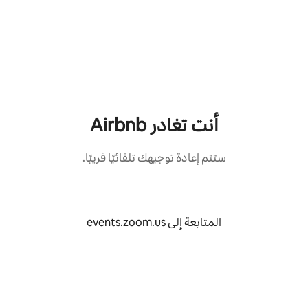
خطى
لى
لمحتوى
أنت تغادر Airbnb
ستتم إعادة توجيهك تلقائيًا قريبًا.
المتابعة إلى events.zoom.us