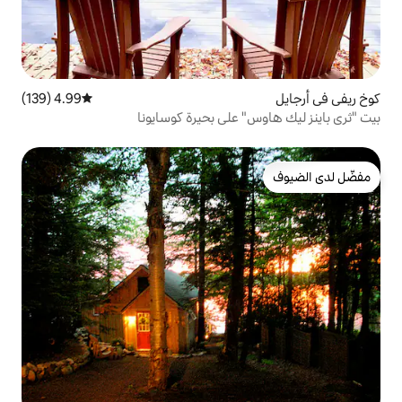
4.99 (139)
متوسط التقييم 4.99 من 5، 139 مراجعات
على بحيرة كوسايونا