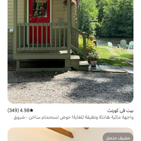
4.98 (349)
متوسط التقييم 4.98 من 5، 349 مراجعات
ة للغاية! حوض استحمام ساخن - شروق