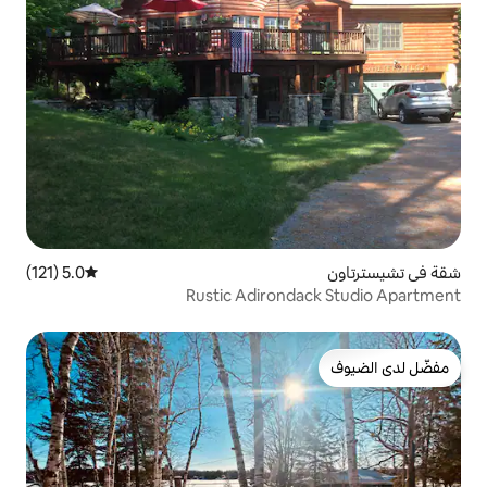
5.0 (121)
متوسط التقييم 5.0 من 5، 121 مراجعات
Rustic Adiron