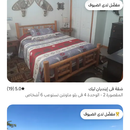
5.0 (19)
متوسط التقييم 5.0 من 5، 19 مراجعات
لدى الضيوف