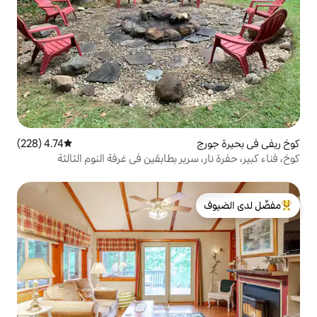
4.74 (228)
متوسط التقييم 4.74 من 5، 228 مراجعات
رير بطابقين في غرفة النوم الثالثة
لدى الضيوف