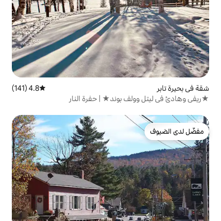
4.8 (141)
متوسط التقييم 4.8 من 5، 141 مراجعات
 بوند★ | حفرة النار