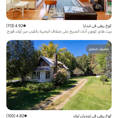
4.92 (113)
متوسط التقييم 4.92 من 5، 113 مراجعات
 على ضفاف البحيرة بالقرب من أولد فورج
4.82 (100)
متوسط التقييم 4.82 من 5، 100 مراجعات