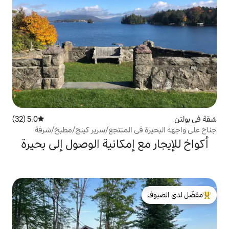
5.0 (32)
متوسط التقييم 5.0 من 5، 32 مراجعات
في المنتجع/سرير كينج/مطبخ/شرفة
 إمكانية الوصول إلى بحيرة
لدى الضيوف