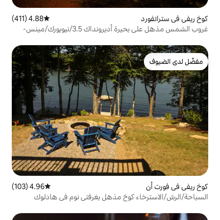
4.88 (411)
متوسط التقييم 4.88 من 5، 411 مراجعات
غروب الشمس مذهل على بحيرة أديرونداك 3.5/نيويورك/مينس-
4.96 (103)
متوسط التقييم 4.96 من 5، 103 مراجعات
كوخ مذهل بغرفتي نوم في هادلوك