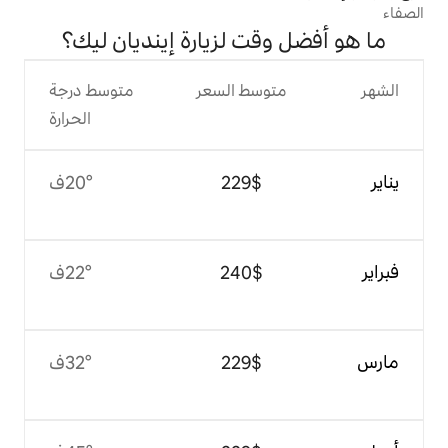
قت لزيارة إينديان ليك؟
وسط السعر
متوسط درجة
الحرارة
$‏229
20°ف
$‏240
22°ف
$‏229
32°ف