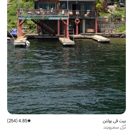
4.85 (254)
متوسط التقييم 4.85 من 5، 254 مراجعات