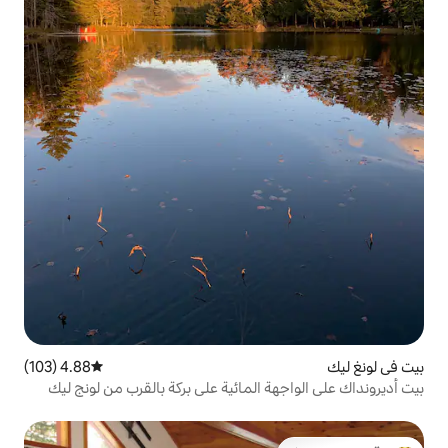
4.88 (103)
متوسط التقييم 4.88 من 5، 103 مراجعات
 المائية على بركة بالقرب من لونج ليك