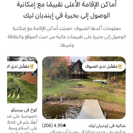
الأعلى تقييمًا مع إمكانية
بحيرة في إينديان ليك
ف: حصلت أماكن الإقامة مع إمكانية
قييمات عالية من حيث الموقع والنظافة
وغيرها.
ك
مفضّل لدى الضيوف
لدى الضيوف
من أبرز البيوت المفضّلة لدى الضيوف
إ
ي
أ
س
ق
ل
كوخ في بيسيكو
4.98 (189)
متوسط التقييم 4.98 من 5، 189 مراجعات
م
خصوصية على ضفاف البحيرة مع إطلالات خلابة
ا
أهلًا بكم في Camp Stardust! مكان رائع للعثور
4.95 (206)
متوسط التقييم 4.95 من 5، 206 مراجعات
ه
على السلام وسط الطبيعة، في بيئة استثنائية.
 بحيرة أديرونداك
د