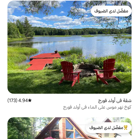
4.94 (173)
متوسط التقييم 4.94 من 5، 173 مراجعات
 أولد فورج
لدى الضيوف