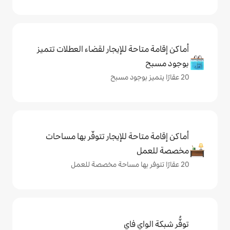
حة للإيجار لقضاء العطلات تتميز
حة للإيجار تتوفّر بها مساحات
ي فاي