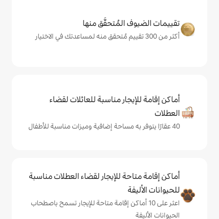
المُتحقَّق منها
يجار مناسبة للعائلات لقضاء
حة للإيجار لقضاء العطلات مناسبة
ة
ى 10 أماكن إقامة متاحة للإيجار تسمح باصطحاب