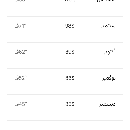
$‏98
71°ف
$‏89
62°ف
$‏83
52°ف
$‏85
45°ف