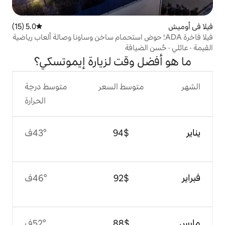
5.0 (15)
متوسط التقييم 5.0 من 5، 15 مراجعات
ADA؛ حوض استحمام ساخن وساونا وصالة ألعاب رياضية
افة
وقت لزيارة إيموتسكي؟
وسط السعر
متوسط درجة
الحرارة
$‏94
43°ف
$‏92
46°ف
$‏88
52°ف