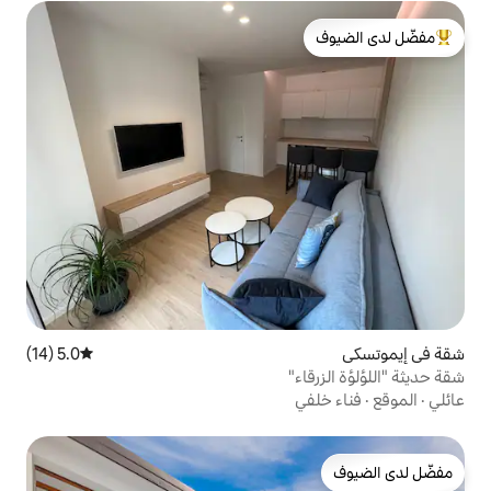
لدى الضيوف
5.0 (14)
متوسط التقييم 5.0 من 5، 14 مراجعات
"