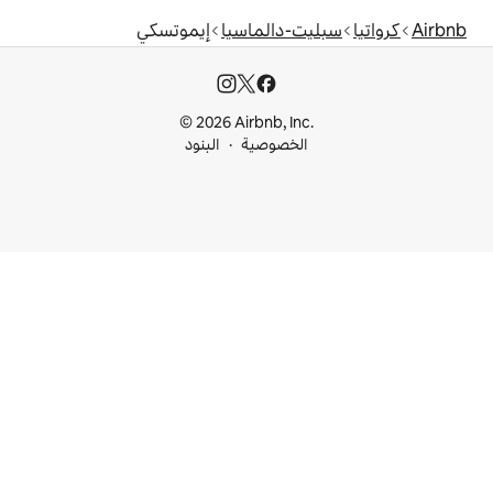
-دالماسيا
إيموتسكي
© 2026 Airbnb, I
خصوصية
البنود