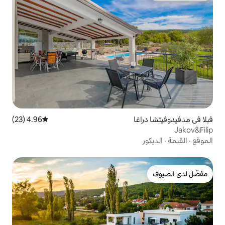
4.96 (23)
متوسط التقييم 4.96 من 5، 23 مراجعات