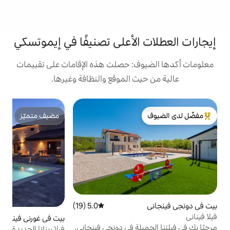
الأعلى تصنيفًا في إيموتسكي
: حصلت هذه الإقامات على تقييمات
 الموقع والنظافة وغيرها.
ش
مضيف متميّز
ش
لدى الضيوف
مضيف متميّز
ي
ر
ا
ل
ا
ف
أ
ا
5.0 (19)
متوسط التقييم 5.0 من 5، 19 مراجعات
غ
بيت في غورني فينياني
جديد
مكان إقامة
م
لة في دونجي فينجاني.
فيلا ريناتا الجديدة
ا