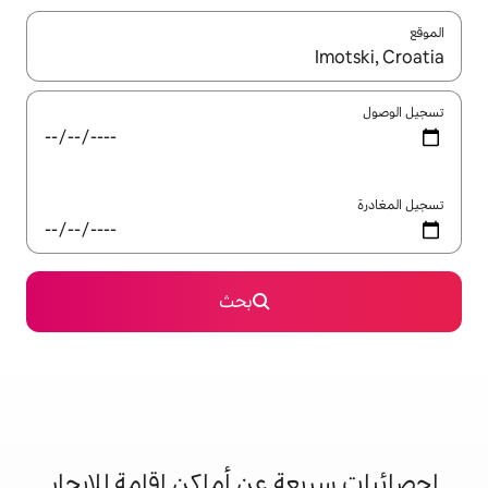
ل باستخدام السهمين لأعلى ولأسفل أو استكشف عن طريق اللمس أو السحب.
بحث
 عن أماكن إقامة للإيجار