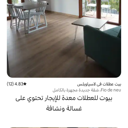
4.83 (12)
متوسط التقييم 4.83 من 5، 12 مراجعات
معدة للإيجار تحتوي على
الة ونشافة