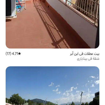
4.71 (17)
متوسط التقييم 4.71 من 5، 17 مراجعات