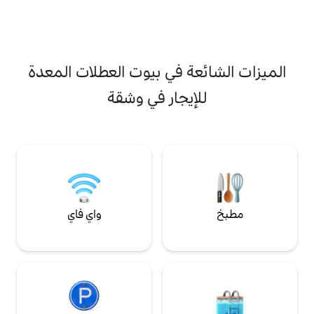
تمتاع بالتزلج عبر
إرشادك: طرق الدراجات، التنزه، تذوق النبيذ،
رات أو المشي على
الترفيه، إلخ.
 في بيوت العطلات المعدة
يجار في وشقة
واي فاي