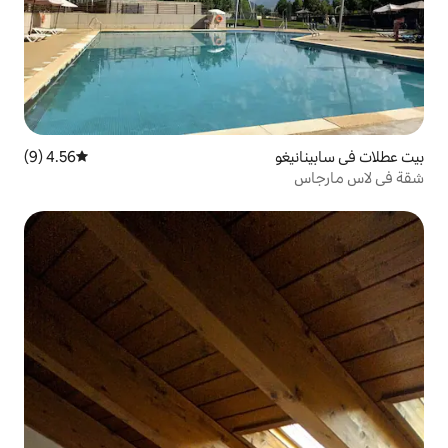
4.56 (9)
متوسط التقييم 4.56 من 5، 9 مراجعات