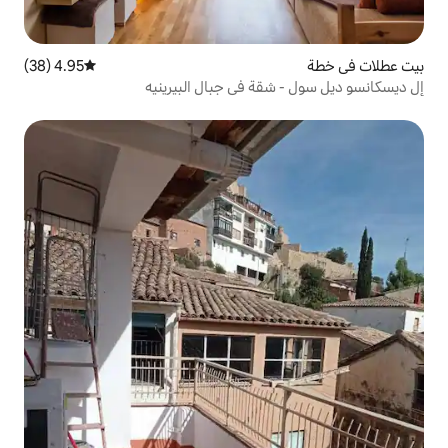
4.95 (38)
متوسط التقييم 4.95 من 5، 38 مراجعات
ة في جبال البيرينيه