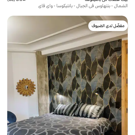
ل - بانتيكوسا - واي فاي