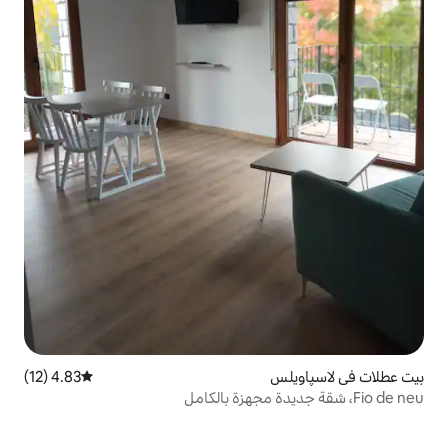
4.83 (12)
متوسط التقييم 4.83 من 5، 12 مراجعات