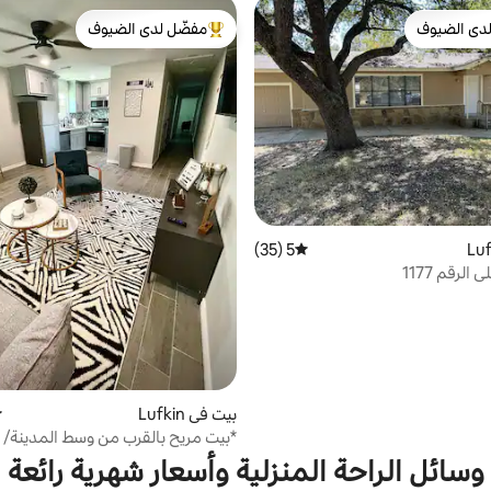
دى الضيوف
مفضّل لدى الضيوف
بيوت المفضّلة لدى الضيوف
من أبرز البيوت المفضّلة لدى الضيوف
5 (35)
متوسط التقييم 5 من 5، 35 مراجعات
الرقم 1177
بيت في Lufkin
م
*بيت مريح بالقرب من وسط المدينة/
المستشفى*
وسائل الراحة المنزلية وأسعار شهرية رائعة