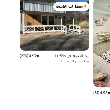
مفضّل لدى الضيوف
من أبرز البيوت المفضّلة لدى الضيوف
بيت الضيوف في Lufkin
4.97 (276)
متوسط التقييم 4.97 من 5، 276 مراجعات
كوخ صغير في مزرعة
4.98 (51)
توسط التقييم 4.98 من 5، 51 مراجعات