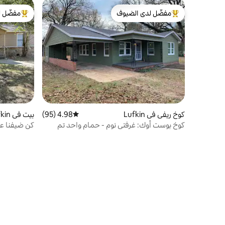
مفضّل لدى الضيوف
مفضّل ل
من أبرز البيوت المفضّلة لدى الضيوف
من أبرز ال
كوخ ريفي في Lufkin
4.98 (95)
متوسط التقييم 4.98 من 5، 95 مراجعات
بيت في Lufkin
كوخ بوست أوك: غرفتي نوم - حمام واحد تم
كن ضيفنا على 
تجديده حديثًا