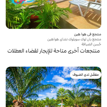
شاي هواهين
حة للإيجار لقضاء العطلات