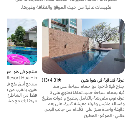
 حيث الموقع والنظافة وغيرها.
منتجع في هوا هين
Baan Daughter Son Resort Hua Hin
4.31 (13)
متوسط التقييم 4.31 من 5، 13 مراجعات
Resort Huahin
منتجع أنيق يقع في منطقة وسط مدينة هوا
 سباحة على بعد
هين، بالقرب من بحر هوا هين، على بعد 1.9 كم
قدام من البحر
فيلا بحمام سباحة جديد تمامًا تحتوي على 3
فقط من الشاطئ. استرخ في مكان أنيق جميل،
 بمطبخ وأدوات مطبخ
مرحبًا بك مع مشروب ترحيبي، يوجد حمام
ة كبيرة. على بعد
سباحة للاستمتاع بالمنطقة واحتساء القهوة
قدام من جانب البحر،
وتناول القهوة الضيقة المجانية والاستمتاع برحلة
ئلية ومجموعة كبيرة
سريعة للاستمتاع بها. يمكنك بالتأكيد الحصول
بإطلالة على البحر
على عطلة سريعة مع حمام سباحة خارجي
ع فرقة موسيقية حية
بالقرب من شاطئ هوا هين، بالقرب من السوق
 واي فاي مجاني!!