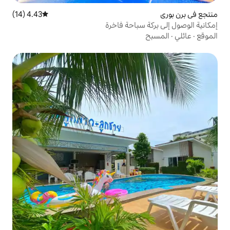
4.43 (14)
متوسط التقييم 4.43 من 5، 14 مراجعات
باحة فاخرة