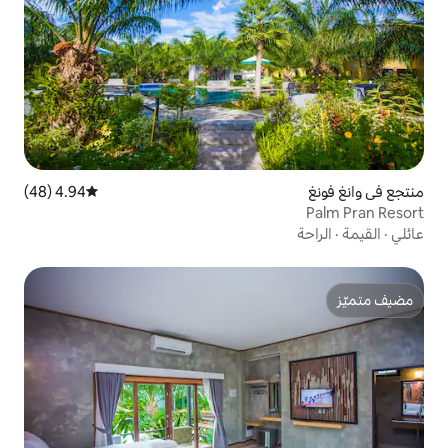
4.94 (48)
متوسط التقييم 4.94 من 5، 48 مراجعات