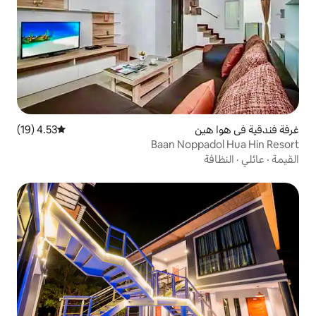
4.53 (19)
متوسط التقييم 4.53 من 5، 19 مراجعات
Baan No