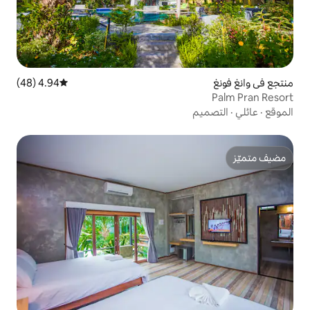
4.94 (48)
متوسط التقييم 4.94 من 5، 48 مراجعات