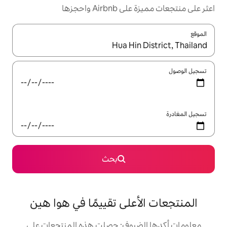
 واحجزها
ل باستخدام السهمين لأعلى ولأسفل أو استكشف عن طريق اللمس أو السحب.
بحث
على تقييمًا في هوا هين
ضيوف: حصلت هذه المنتجعات على