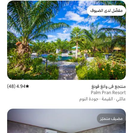
4.94 (48)
متوسط التقييم 4.94 من 5، 48 مراجعات