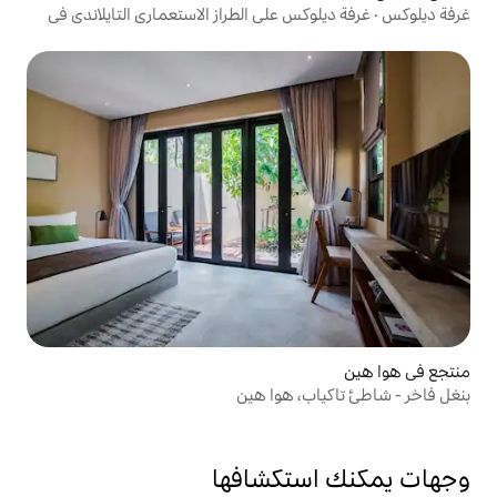
 على الطراز الاستعماري التايلاندي في
تكشافها