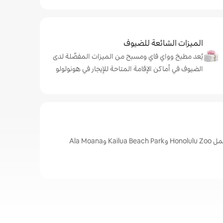
الميزات الشائعة للضيوف
يُعد مطبخ وواي فاي ومسبح من الميزات المفضّلة لدى
الضيوف في أماكن الإقامة المتاحة للإيجار في هونولولو
أبرز المعالم في هونولولو، تشمل Honolulu Zoo وKailua Beach Park وAla Moana