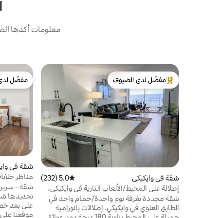
ا
معلومات أكدها الض
مفضّل لدى الضيوف
مفضّل لدى
من أبرز البيوت المفضّلة لدى الضيوف
مفضّل لدى
شقة في واي
شقة في وايكيكي
5.0 (232)
متوسط التقييم 5.0 من 5، 232 مراجعات
الشاطئ
إطلالة على المحيط/الألعاب النارية في وايكيكي،
تجديدها شق
الطابق العلوي، غرفة نوم واحدة
شقة مجددة بغرفة نوم واحدة/حمام واحد في
على بعد خطو
الطابق العلوي في وايكيكي. إطلالات بانورامية
موقعنا على 
جميلة على المحيط بزاوية 180 درجة دون عوائق