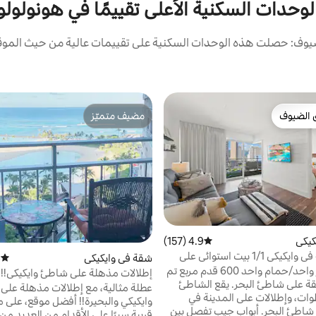
لوحدات السكنية الأعلى تقييمًا في هونولولو
يوف: حصلت هذه الوحدات السكنية على تقييمات عالية من حيث الموقع 
 الضيوف
مضيف متميّز
 الضيوف
مضيف متميّز
كيكي
4.9 (157)
متوسط التقييم 4.9 من 5، 157 مراجعات
مناظر خلابة في وايكيكي 1/1 بيت استوائي على
شقة في وايكيكي
)
متوسط 
شقة - سرير واحد/حمام واحد 600 قدم مربع تم
إطلالات مذهلة على شاطئ وايكيكي!!
ة على شاطئ البحر. يقع الشاطئ
عطلة مثالية، مع إطلالات مذهلة عل
ات، وإطلالات على المدينة في
وايكيكي والبحيرة!! أفضل موقع، 
شاطئ البحر. أبواب جيب تفصل بين
قريبة سيرًا على الأقدام من العديد من