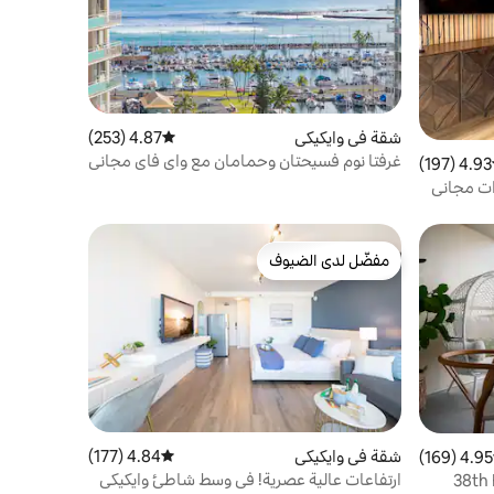
شقة في وايكيكي
4.87 (253)
متوسط التقييم 4.87 من 5، 253 مراجعات
غرفتا نوم فسيحتان وحمامان مع واي فاي مجاني
4.93 (197)
ط التقييم 4.93 من 5، 197 مراجعات
وموقف سيارات
ت مجاني
مفضّل لدى الضيوف
مفضّل لدى الضيوف
شقة في وايكيكي
4.84 (177)
متوسط التقييم 4.84 من 5، 177 مراجعات
4.95 (169)
 التقييم 4.95 من 5، 169 مراجعات
ارتفاعات عالية عصرية! في وسط شاطئ وايكيكي
38th FLR - Luxe King Boutique Studio