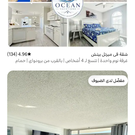
4.96 (134)
متوسط التقييم 4.96 من 5، 134 مراجعات
غرفة نوم واحدة | تتسع لـ 4 أشخاص | بالقرب من برودواي | حمام