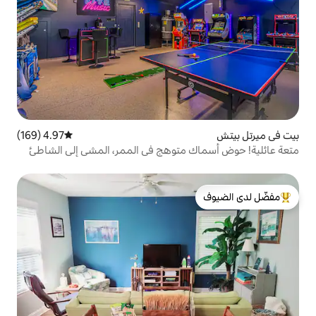
4.97 (169)
متوسط التقييم 4.97 من 5، 169 مراجعات
 متوهج في الممر، المشي إلى الشاطئ
لدى الضيوف