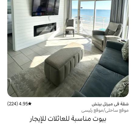
4.95 (224)
متوسط التقييم 4.95 من 5، 224 مراجعات
بة للعائلات للإيجار