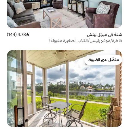
4.78 (144)
متوسط التقييم 4.78 من 5، 144 مراجعات
الصغيرة مقبولة!