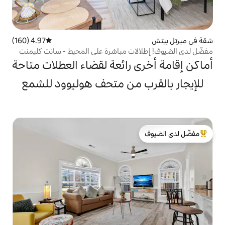
4.97 (160)
متوسط التقييم 4.97 من 5، 160 مراجعات
ات مباشرة على المحيط - سانت كليمنت
 رائعة لقضاء العطلات متاحة
 من متحف هوليوود للشمع
لدى الضيوف