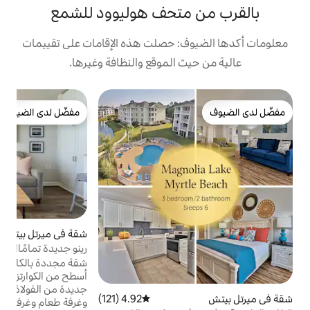
متحف هوليوود للشمع
: حصلت هذه الإقامات على تقييمات
 الموقع والنظافة وغيرها.
ت
مفضّل لدى الضيوف
مفضّل لدى الضيوف
أ
ا
و
ي
ذ
ب
شقة في ميرتل بيتش
4.85 (161)
متوسط التقييم 4.85 من 5، 161 مراجعات
و
رينو جديدة تمامًا! O/F، كوارتز كونترز، سرير كينج!
ع
شقة مجددة بالكامل على شاطئ المحيط مع
و
أسطح من الكوارتز وخزائن على طراز شاكر وأجهزة
ays
جديدة من الفولاذ المقاوم للصدأ وغرفة معيشة
4.92 (121)
متوسط التقييم 4.92 من 5، 121 مراجعات
وغرفة طعام وغرفة نوم وأثاث جديد وأرضيات