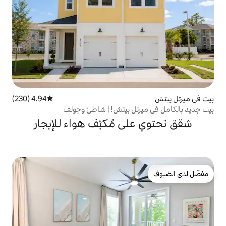
4.94 (230)
متوسط التقييم 4.94 من 5، 230 مراجعات
تل بيتش! | شاطئ وجولف
ى مُكيّف هواء للإيجار