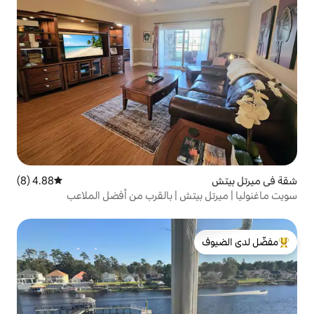
4.88 (8)
متوسط التقييم 4.88 من 5، 8 مراجعات
تش | بالقرب من أفضل الملاعب
لدى الضيوف