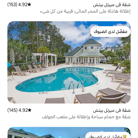
4.92 (153)
متوسط التقييم 4.92 من 5، 153 مراجعات
لمائي، قريبة من كل شيء
4.92 (145)
متوسط التقييم 4.92 من 5، 145 مراجعات
الة على ملعب الجولف