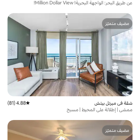
4.88 (81)
متوسط التقييم 4.88 من 5، 81 مراجعات
ط | مسبح