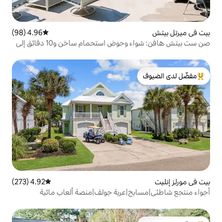
4.96 (98)
متوسط التقييم 4.96 من 5، 98 مراجعات
صن ست بيتش هافن: شواء وحوض استحمام ساخن و10 دقائق إلى
لدى الضيوف
4.92 (273)
متوسط التقييم 4.92 من 5، 273 مراجعات
|عربة جولف|منصة ألعاب مائية