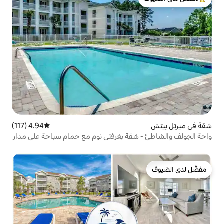
لدى الضيوف
4.94 (117)
متوسط التقييم 4.94 من 5، 117 مراجعات
قة بغرفتي نوم مع حمام سباحة على مدار