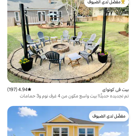
لدى الضيوف
4.94 (197)
متوسط التقييم 4.94 من 5، 197 مراجعات
تم تجديده حديثًا! بيت واسع مكون من 4 غرف نوم و3 حمامات