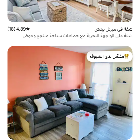
4.89 (18)
متوسط التقييم 4.89 من 5، 18 مراجعات
ة مع حمامات سباحة منتجع وحوض
لدى الضيوف