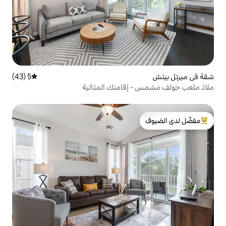
5 (43)
متوسط التقييم 5 من 5، 43 مراجعات
إقامتك المثالية
لدى الضيوف