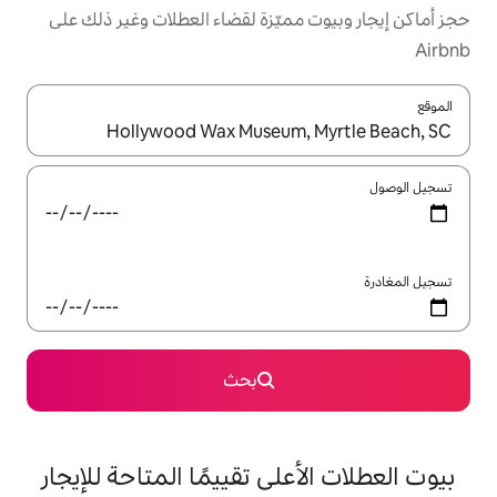
مميّزة لقضاء العطلات وغير ذلك على
ل باستخدام السهمين لأعلى ولأسفل أو استكشف عن طريق اللمس أو السحب.
بحث
على تقييمًا المتاحة للإيجار