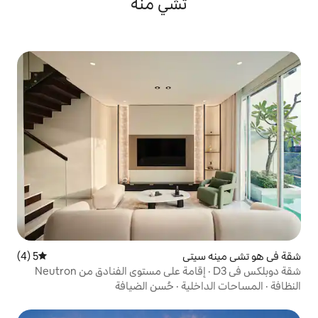
تشي منه
تي
5 (4)
متوسط التقييم 5 من 5، 4 مراجعات
شقة دوبلكس في D3 · إقامة على مستوى الفنادق من Neutron
ية
·
حُسن الضيافة