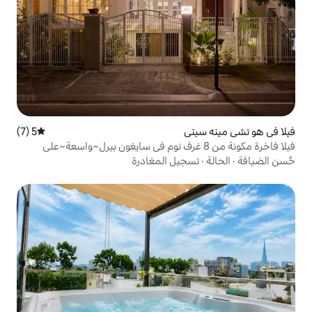
ي
5 (7)
متوسط التقييم 5 من 5، 7 مراجعات
فاخرة مكونة من 8 غرف نوم في سايغون بيرل~واسعة~على
يل المغادرة