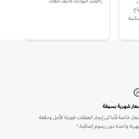
ن
إحضار حيوانك الأليف معك.
واخ
كنية
عار شهرية بسيطة
عار خاصة لأماكن إيجار العطلات طويلة الأجل ودفعة
رية واحدة دون رسوم إضافية.*