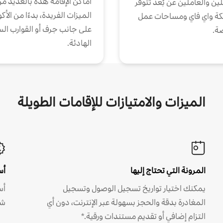
أماكن الإقامة هذه بالعديد م
ين والعاملين عن بُعد تتوفر
الميزات الفريدة، بدءًا من الأك
كة واي فاي ومساحات عمل
على جانب جرف أو القوارب الس
ة.
الهادئة.
الميزات والامتيازات للإقامات الطويلة
المرونة التي تحتاج إليها
أس
يمكنك اختيار تواريخ تسجيل الوصول وتسجيل
أس
المغادرة بدقة والحجز بسهولة عبر الإنترنت، دون أي
شه
التزام إضافي أو تقديم مستندات ورقية.*