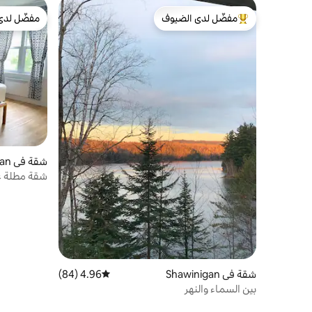
مفضّل لدى الضيوف
مفضّل لدى
من أبرز البيوت المفضّلة لدى الضيوف
مفضّل لدى
شقة في Shawinigan
شقة مطلة عل
شقة في Shawinigan
4.96 (84)
متوسط التقييم 4.96 من 5، 84 مراجعات
بين السماء والنهر