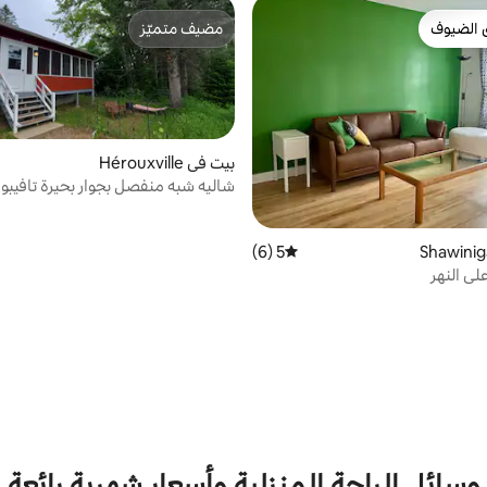
 الضيوف
مضيف متميّز
 الضيوف
مضيف متميّز
بيت في Hérouxville
شاليه شبه منفصل بجوار بحيرة تافيبوا
5 (6)
متوسط التقييم 5 من 5، 6 مراجعات
ى النهر
وسائل الراحة المنزلية وأسعار شهرية رائعة