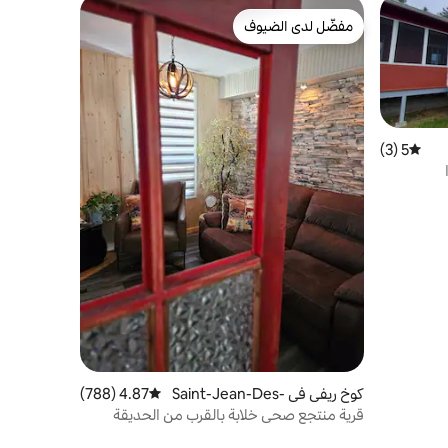
مفضّل لدى الضيوف
مفضّل لدى الضيوف
5 (3)
متوسط التقييم 5 من 5، 3 مراجعات
كوخ ريفي في Saint-Jean-Des-
4.87 (788)
متوسط التقييم 4.87 من 5، 788 مراجعات
Piles
قرية منتجع صحي خلابة بالقرب من الحديقة
الوطنية