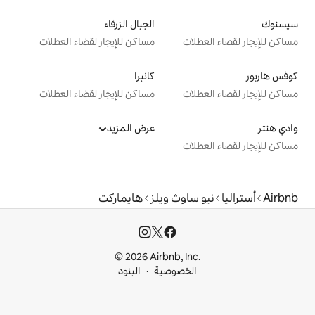
الجبال الزرقاء
ت
مساكن للإيجار لقضاء العطلات
كانبرا
ت
مساكن للإيجار لقضاء العطلات
عرض المزيد
ت
اوث ويلز
هايماركت
© 2026 Airbnb, I
خصوصية
البنود