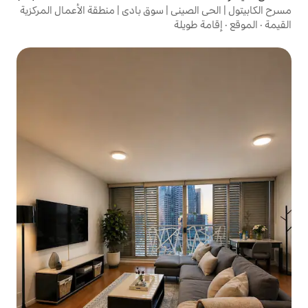
يني | سوق بادي | منطقة الأعمال المركزية
لة