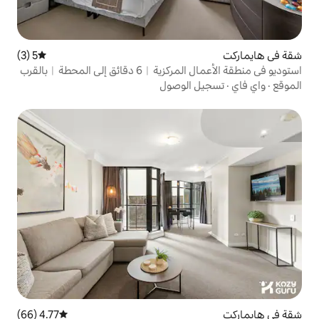
5 (3)
متوسط التقييم 5 من 5، 3 مراجعات
استوديو في منطقة الأعمال المركزية︱6 دقائق إلى المحطة︱بالقرب
الوصول
4.77 (66)
متوسط التقييم 4.77 من 5، 66 مراجعات