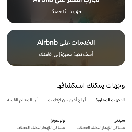
رِّب شيئًا جديدًا
على Airbnb
هة مميزة إلى إقامتك
تكشافها
ع أخرى من الإقامات
أبرز المعالم القريبة
أنشطة
ولونغونغ
ت
مساكن للإيجار لقضاء العطلات