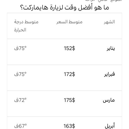
وقت لزيارة هايماركت؟
وسط السعر
متوسط درجة
الحرارة
$‏152
75°ف
$‏172
75°ف
$‏175
72°ف
$‏163
67°ف