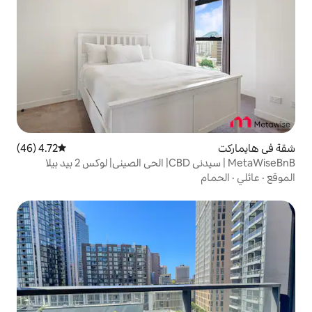
4.72 (46)
متوسط التقييم 4.72 من 5، 46 مراجعات