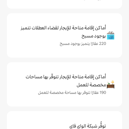
حة للإيجار لقضاء العطلات تتميز
حة للإيجار تتوفّر بها مساحات
ي فاي