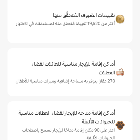
المُتحقَّق منها
يجار مناسبة للعائلات لقضاء
حة للإيجار لقضاء العطلات مناسبة
ة
ى 90 مكان إقامة متاحًا للإيجار تسمح باصطحاب