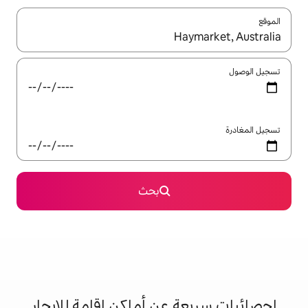
ل باستخدام السهمين لأعلى ولأسفل أو استكشف عن طريق اللمس أو السحب.
بحث
 عن أماكن إقامة للإيجار