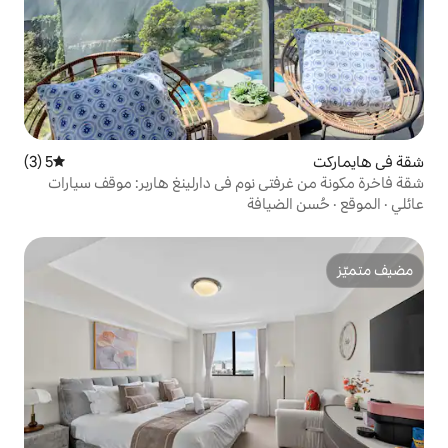
5 (3)
متوسط التقييم 5 من 5، 3 مراجعات
 نوم في دارلينغ هاربر: موقف سيارات
افة