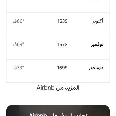
$‏153
66°ف
$‏157
69°ف
$‏169
73°ف
 من Airbnb
ر على Airbnb