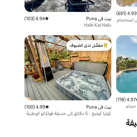
4.93 (651)
ط التقييم 4.93 من 5، 651 مراجعات
بيت في Puna
4.94 (103)
متوسط التقييم 4.94 من 5، 103 مراجعات
ض استحمام
Hale Kai Nalu
مفضّل لدى الضيوف
من أبرز البيوت المفضّلة لدى الضيوف
4.97 (118)
ط التقييم 4.97 من 5، 118 مراجعات
 حمام
بيت في Puna
4.99 (100)
متوسط التقييم 4.99 من 5، 100 مراجعات
كوليا كوتيج - 5 دقائق إلى حديقة فولكانو الوطنية
يفة