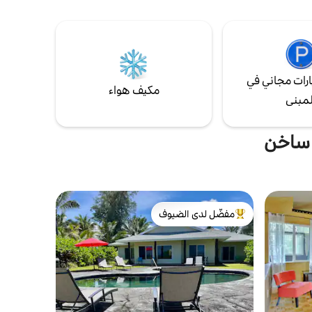
المناظر الجميلة للمحيط / شروق الشمس 1:
some of the newest land on Earth ~ This
2: ماكو بوينت 27 دقيقة
custom tiny house was designed by Will
Onekahaka
Beilharz and built by ArtisTree Homes.
الغوص السطحي في شاطئ كارل سميث 44
Considerate Caretaker lives nearby on
نو واي فاي ممتاز تتوفر
site.
رات مجاني في
مكيف هواء
لمبنى
 ساخن
مفضّل لدى الضيوف
من أبرز البيوت المفضّلة لدى الضيوف