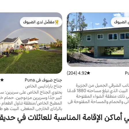
 الضيوف
مفضّل لدى الضيوف
 الضيوف
من أبرز البيوت المفضّلة لدى الضيوف
4.92 (204)
متوسط التقييم 4.92 من 5، 204 مراجعات
جناح ضيوف في Puna
)
متوسط 
انب الشرقي الجميل من الجزيرة
جناح بارادايس الخاص
الكبيرة. هذا البيت الذي تبلغ مساحته 1880 قدمًا
يحتوي الج
 في ذلك منطقة الشواء المفتوحة
كبير جدًا وسريرين مزدوجي
اني والحمام والمساحة المفتوحة في
المطبخ الخاص/منطقة تناول الطعام 
فلي). يقع على مساحة فدان محاطة
بالراناي الخارجي المغطى. البيت هو ط
ا والأوركيد البري وسراخس هابو. يقع
كود المبني حسب الطلب على قطعة أ
ي أماكن الإقامة المناسبة للعائلات في حدي
 في حي سكني لتتمكن من استكشاف
مساحتها فدان واحد في متنزه هاواي 
قي بسهولة بما في ذلك العديد من
وتحيط به طبيعة الأم. نحن على بعد مب
ملية السوداء، والنزهات إلى برك