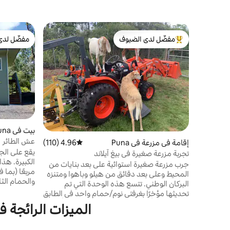
مفضّل لدى الضيوف
مفضّل لدى
من أبرز البيوت المفضّلة لدى الضيوف
مفضّل لدى
بيت في Puna
عش الطائر
إقامة في مزرعة في Puna
4.96 (110)
متوسط التقييم 4.96 من 5، 110 مراجعات
يقع على الج
تجربة مزرعة صغيرة في بيغ آيلاند
جرب مزرعة صغيرة استوائية على بعد بنايات من
مربعًا (بما
المحيط وعلى بعد دقائق من هيلو وباهوا ومتنزه
والحمام الث
البركان الوطني. تتسع هذه الوحدة التي تم
الطابق الس
تحديثها مؤخرًا بغرفتي نوم/حمام واحد في الطابق
بأشجار أوهي
السفلي لـ 4 أشخاص (سرير كبير/سريرين توأمين)
الميزات الرائجة ف
هذا العقار
ومطبخ صغير مجهز بالكامل وغرفة معيشة. تقع
الجانب الشر
الوحدة على عقار مسور مساحته 1 فدان بالقرب
الشواطئ الر