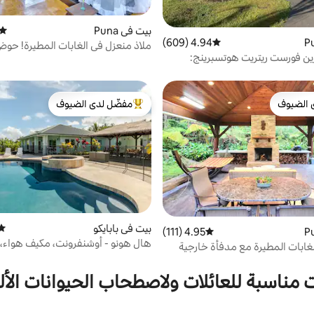
بيت في Puna
متوس
4.94 (609)
متوسط التقييم 4.94 من 5، 609 مراجعات
ملاذ منعزل في الغابات المطيرة! حو
رين فورست ريتريت هوتسبرينج:
ساخن! بركان!
خضر
 الضيوف
مفضّل لدى الضيوف
 الضيوف
من أبرز البيوت المفضّلة لدى الضيوف
بيت في بابايكو
متوس
4.95 (111)
متوسط التقييم 4.95 من 5، 111 مراجعات
هال هونو - أوشنفرونت، مكيف هواء،
غابات المطيرة مع مدفأة خارجية
سباحة، حوض استحمام ساخن
مام ساخن
 مناسبة للعائلات ولاصطحاب الحيوانات الأل