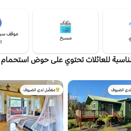
 والشلالات بالقرب من حديقة هيلو
بارادايس كليفس 
والبراكين الوطنية. يمكن سماع أغاني الطيور في
بالسيارة إلى هيلو شاطئ ha
 ضفدع الكوكي في الليل.
دقيقة بالسيارة إلى فولكا
غسالة ونشّافة
موقف سيا
ي
مسبح
ا
ناسبة للعائلات تحتوي على حوض استحمام
دى الضيوف
مفضّل لدى الضيوف
بيوت المفضّلة لدى الضيوف
من أبرز البيوت المفضّلة لدى الضيوف