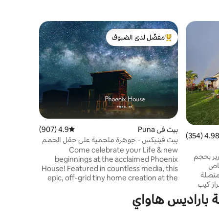
جناح ضيوف في
مفضّل لدى الضيوف
مفضّل 
من أبرز البيوت المفضّلة لدى الضيوف
من أبرز ا
سباحة وح
الموقع، الم
هارموني ها
المحيط على
هاوا
حمام السباح
وحوض الاس
ومشاهدة و
عبر البوابة
بيت في Puna
4.9 (907)
متوسط التقييم 4.9 من 5، 907 مراجعات
4.98 (354
التقييم 4.98 من 5، 354 مراجعات
الشهير في 
بيت فينيكس - جوهرة ملحمية على حقل الحمم
البركانية
Come celebrate your Life & new
الحيتان من
ناح الخاص على سريرين: سرير بحجم
beginnings at the acclaimed Phoenix
ن. حمام خاص
House! Featured in countless media, this
متصلة
epic, off-grid tiny home creation at the
راز كيب
feet of an active Volcano has won the
رض
قة باراديس هاواي
hearts of countless international visitors..
بارادايس،
Enjoy a magic, memorable vacation in
نيين من
this unique, custom made tiny temple on