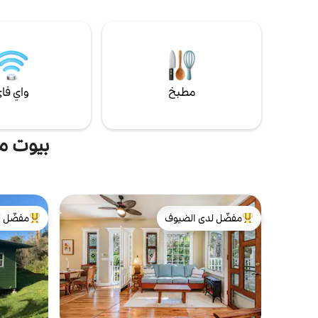
من كالولي المعبدة د. استكشف الطبيعة والثقافة
المد والجزر
في الجانب الشرقي من الجزيرة الكبيرة أو ما عليك
سوى البقاء في المنزل والاسترخاء. لدينا الأغنام
النهار وصوت
والماعز والدجاج للقاء وإطعامها. فاكهة طازجة
عندما تكون في الموسم.
مطبخ
واي فا
بيوت م
مفضّل لدى الضيوف
مفضّل ل
من أبرز البيوت المفضّلة لدى الضيوف
من أبرز ال