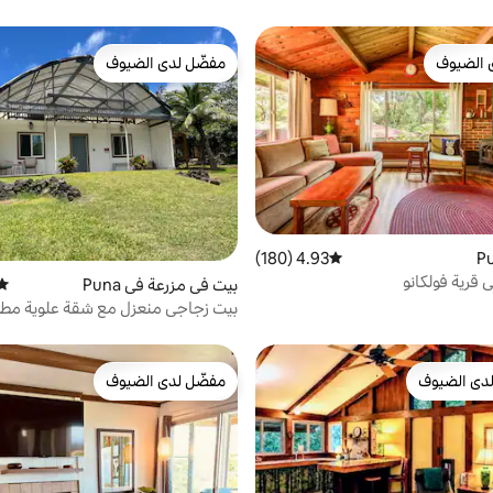
 الضيوف
مفضّل لدى الضيوف
 الضيوف
مفضّل لدى الضيوف
4.93 (180)
متوسط التقييم 4.93 من 5، 180 مراجعات
 قرية فولكانو
بيت في مزرعة في Puna
متوس
بيت زجاجي منعزل مع شقة علوية مطل
المحيط
دى الضيوف
مفضّل لدى الضيوف
بيوت المفضّلة لدى الضيوف
مفضّل لدى الضيوف