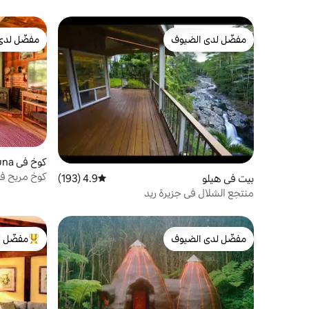
مفضّل لدى الضيوف
مفضّل لدى
مفضّل لدى الضيوف
مفضّل لدى
كوخ في Puna
كوخ مريح في
بيت في هيلو
4.9 (193)
متوسط التقييم 4.9 من 5، 193 مراجعات
منتجع الشلال في جزيرة ريد
مفضّل لدى الضيوف
مفضّل ل
مفضّل لدى الضيوف
من أبرز ال