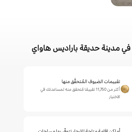
 في مدينة حديقة باراديس هاواي
تقييمات الضيوف المُتحقَّق منها
أكثر من 11,750 تقييمًا مُتحقق منه لمساعدتك في
الاختيار
أماكن إقامة متاحة للإيجار تتوفّر بها مساحات