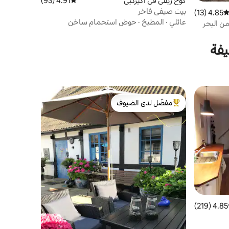
كوخ ريفي في آكيركبي
4.91 (93)
متوسط التقييم 4.91 من 5، 93 مراجعات
بيت صيفي فاخر
4.85 (13)
توسط التقييم 4.85 من 5، 13 مراجعات
عائلي
·
المطبخ
·
حوض استحمام ساخن
يفة
مفضّل لدى الضيوف
من أبرز البيوت المفضّلة لدى الضيوف
4.85 (219)
ط التقييم 4.85 من 5، 219 مراجعات