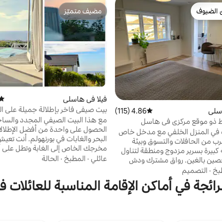
 الضيوف
مضيف متميّز
 الضيوف
مضيف متميّز
فيلا في هاسلي
متوس
بيت صيفي فاخر بإطلالة جميلة على ال
سلي
4.86 (115)
متوسط التقييم 4.86 من 5، 115 مراجعات
مع هذا البيت الصيفي المجدد والساح
ذو موقع مركزي في هاسل
الحصول على واحدة من أفضل الإطلال
 في المنزل الخلفي مع مدخل خاص
البحر والغابات في بورنهولم. أنت تعي
رب من الحافلات والتسوق وبيئة
مخرجك الخاص إلى الغابة وتطل على 
اء غرفة كبيرة بسرير مزدوج ومنطقة لتناول
غروب للشمس فوق البحر. يمكنك أيضًا
عائلي
·
المطبخ
·
الحالة
صين بالغين. رواق مشترك ودش
هامرشوس من البيت. تسمح لك الأس
مجهز بميكروويف وغلاية كهربائية
بخ
·
التصميم
الخشبية حول المنزل بالعثور على مس
 وثلاجة. خدمة لشخصين بالغين
رائجة في أماكن الإقامة المناسبة للعائلات
الشمس في جميع الأوقات من اليوم. 
بالغاز ومقاعد خاصة لتناول الطعام
الأبواب المزدوجة الواسعة، يصبح الترا
في الخارج لشخصين ممنوع التدخين على
من غرفة المعيشة. الضوء والمياه والغ
ت غير مسبب للحساسية - ممنوع
والطبيعة الجبلية ساحرة للغاية في هذ
و الأطفال. البياضات والمناشف