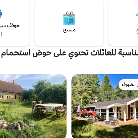
الساحل الشمالي لبورنهولم.
مغسولة وخالية من العطور. السعر يشمل
البياضات/التنظيف الإلزامي. يمر أوفربو عبر الفناء
 شقته
موقف سيا
ي
مسبح
ا
ناسبة للعائلات تحتوي على حوض استحمام
 الضيوف
 الضيوف