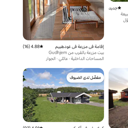
جديد
مكان إقامة جديد
يعة
ّل
إقامة في مزرعة في غودهييم
4.88 (16)
متوسط التقييم 4.88 من 5، 16 مراجعات
بيت مزرعة بالقرب من Gudhjem
المساحات الداخلية
·
عائلي
·
الجوار
مفضّل لدى الضيوف
مفضّل لدى الضيوف