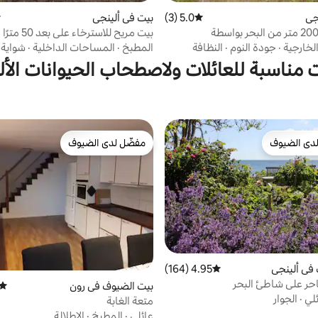
جي
5.0 (3)
متوسط التقييم 5.0 من 5، 3 مراجعات
بيت في ألينجي
م
"سيتجي" - 200 متر من البحر بواسطة
بيت مريح للاسترخاء على بعد 50 مترًا من البحر
لخارجية
·
جودة النوم
·
النظافة
المطبخ
·
المساحات الداخلية
·
شواية
 مناسبة للعائلات ولاصطحاب الحيوانات الأل
دى الضيوف
مفضّل لدى الضيوف
بيوت المفضّلة لدى الضيوف
مفضّل لدى الضيوف
في ألينجي
4.95 (164)
متوسط التقييم 4.95 من 5، 164 مراجعات
حر على شاطئ البحر
بيت الضيوف في رون
متوس
لي
·
الجوار
متعة الغابة
عائلي
·
المطبخ
·
الإطلالة