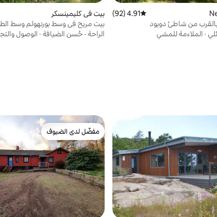
4.91 (92)
متوسط التقييم 4.91 من 5، 92 مراجعات
بيت في كليمينسكر
القرب من شاطئ دويود
بيت مريح في وسط بورنهولم وسط الطب
الخصبة
لي
·
الملاءمة للمشي
الراحة
·
حُسن الضيافة
·
الوصول والتجو
مفضّل لدى الضيوف
مفضّل لدى الضيوف