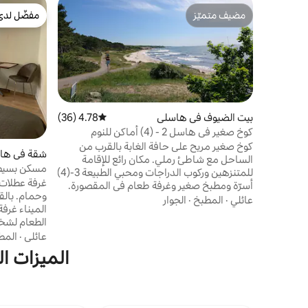
مضيف متميّز
مفضّل لدى
مضيف متميّز
مفضّل لدى
بيت الضيوف في هاسلي
4.78 (36)
متوسط التقييم 4.78 من 5، 36 مراجعات
كوخ صغير في هاسل 2 - (4) أماكن للنوم
كوخ صغير مريح على حافة الغابة بالقرب من
شقة في ها
الساحل مع شاطئ رملي. مكان رائع للإقامة
مسكن بسيط 
للمتنزهين وركوب الدراجات ومحبي الطبيعة 3-(4)
غرفة عطلات
أسرّة ومطبخ صغير وغرفة طعام في المقصورة.
وحمام. بالق
بالإضافة إلى تراس شمسي. مبنى مشترك على
عائلي
·
المطبخ
·
الجوار
المين
بعد 25 مترًا فقط من الكوخ مع مرحاض/حمام
الطعام لشخ
لطيف بالإضافة إلى صالة تلفزيون مع إنترنت
ومطبخ صغير 
عائلي
·
المط
ومطبخ كبير. بالقرب من أماكن التسوق
ومحمصة خبز
والمقاهي ومطعم سموك هاوس في هاسلو
الميزات ال
شواية تعمل 
مناطق مشتركة مع ملعب وقلعة نطاطة وملاعب
كرة وحمام سباحة مجاني. غابة، 200 متر حمام
القوالب. بي
سباحة، 200 متر شاطئ، 700 متر بحيرة روبن،
الحيوانات أ
500 متر سوبر ماركت، 900 متر