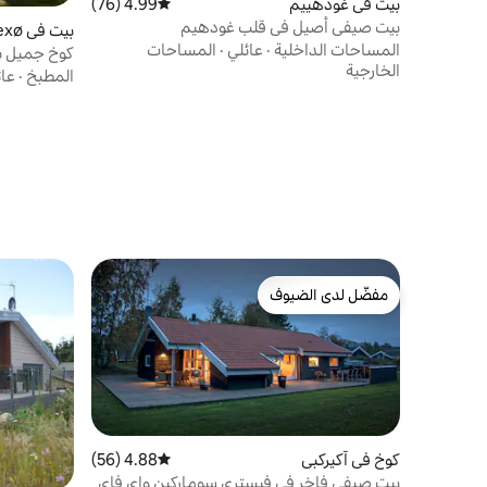
بيت في غودهييم
4.99 (76)
متوسط التقييم 4.99 من 5، 76 مراجعات
بيت صيفي أصيل في قلب غودهيم
بيت في Nexø
المساحات الداخلية
·
عائلي
·
المساحات
كوخ جميل ب
الخارجية
المطبخ
·
عائ
مفضّل لدى الضيوف
مفضّل لدى الضيوف
كوخ في آكيركبي
4.88 (56)
متوسط التقييم 4.88 من 5، 56 مراجعات
بيت صيفي فاخر في فيستري سوماركين واي فاي