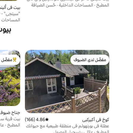
100/100
المطبخ
·
المساحات الداخلية
·
حُسن الضيافة
بيت في ألين
Interhome
المساحات ا
بيوت
مفضّل لدى الضيوف
مفضّل ل
مفضّل لدى الضيوف
من أبرز ال
جناح ضيوف 
بيت قرية سا
كوخ في آكيركبي
4.86 (166)
متوسط التقييم 4.86 من 5، 166 مراجعات
المطبخ
·
عائ
عطلة في بورنهولم في منطقة طبيعية مع حيوانك
الأليف.
المطبخ
·
عائلي
·
تسجيل الوصول