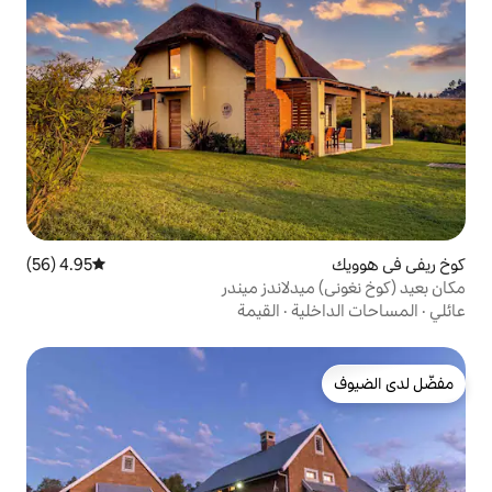
4.95 (56)
متوسط التقييم 4.95 من 5، 56 مراجعات
لاندز ميندر
ة
·
القيمة