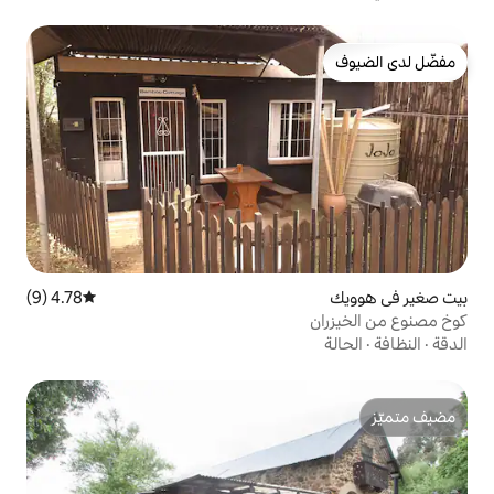
4.78 (9)
متوسط التقييم 4.78 من 5، 9 مراجعات