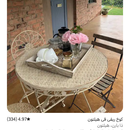
4.97 (334)
متوسط التقييم 4.97 من 5، 334 مراجعات