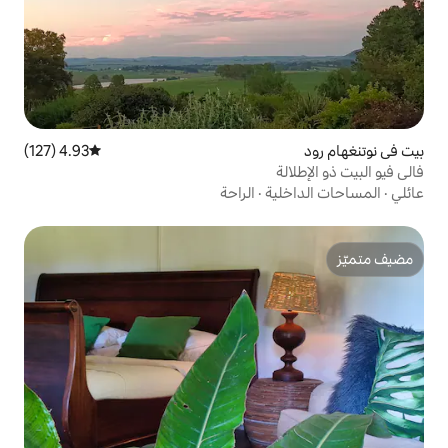
4.93 (127)
متوسط التقييم 4.93 من 5، 127 مراجعات
ة
·
الراحة