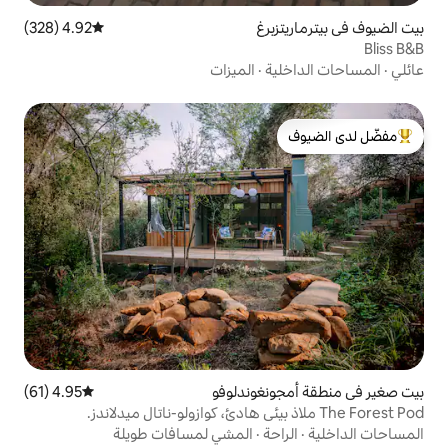
رغ
4.92 (328)
متوسط التقييم 4.92 من 5، 328 مراجعات
ة
·
الميزات
لدى الضيوف
غوندلوفو
4.95 (61)
متوسط التقييم 4.95 من 5، 61 مراجعات
ة
·
المشي لمسافات طويلة