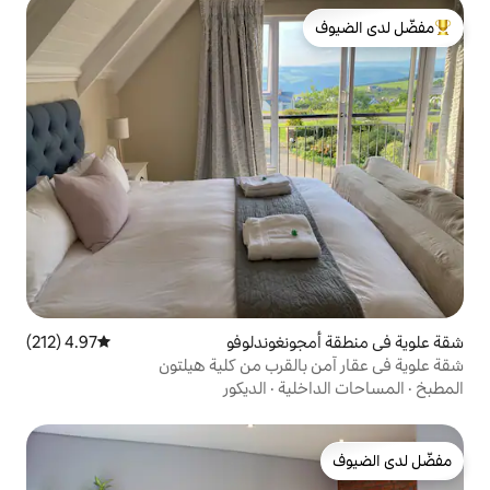
لدى الضيوف
نغوندلوفو
4.97 (212)
متوسط التقييم 4.97 من 5، 212 مراجعات
لقرب من كلية هيلتون
ية
·
الديكور