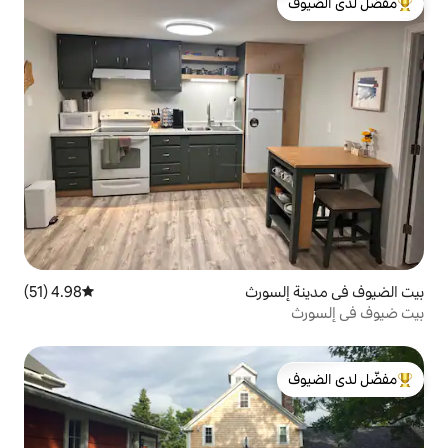
لدى الضيوف
ورث
4.98 (51)
متوسط التقييم 4.98 من 5، 51 مراجعات
لدى الضيوف