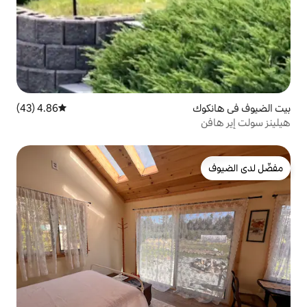
4.86 (43)
متوسط التقييم 4.86 من 5، 43 مراجعات