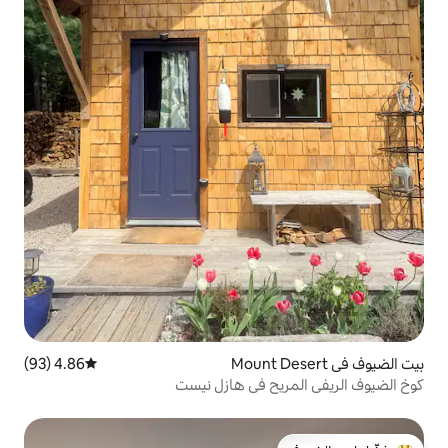
4.86 (93)
متوسط التقييم 4.86 من 5، 93 مراجعات
ح في هازل نيست