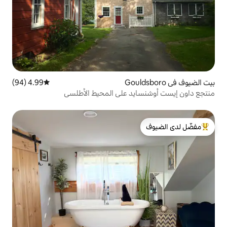
4.99 (94)
متوسط التقييم 4.99 من 5، 94 مراجعات
يد على المحيط الأطلسي
لدى الضيوف