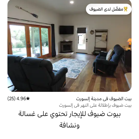
لدى الضيوف
ورث
4.96 (25)
متوسط التقييم 4.96 من 5، 25 مراجعات
هر في إلسورث
إيجار تحتوي على غسالة
ونشافة