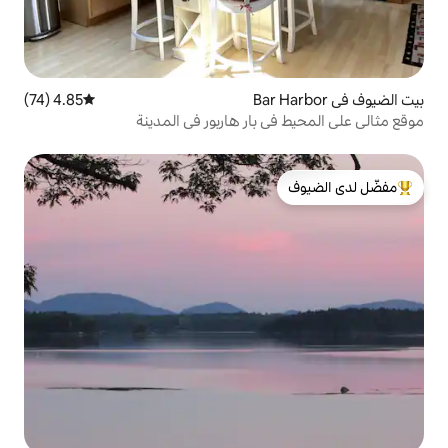
4.85 (74)
متوسط التقييم 4.85 من 5، 74 مراجعات
بار هاربور في المدينة
لدى الضيوف