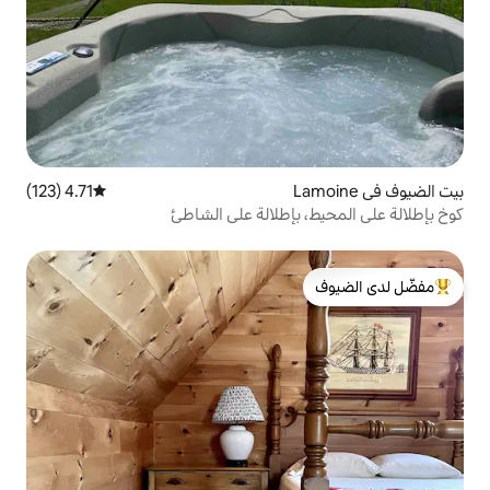
4.71 (123)
متوسط التقييم 4.71 من 5، 123 مراجعات
بإطلالة على الشاطئ
لدى الضيوف