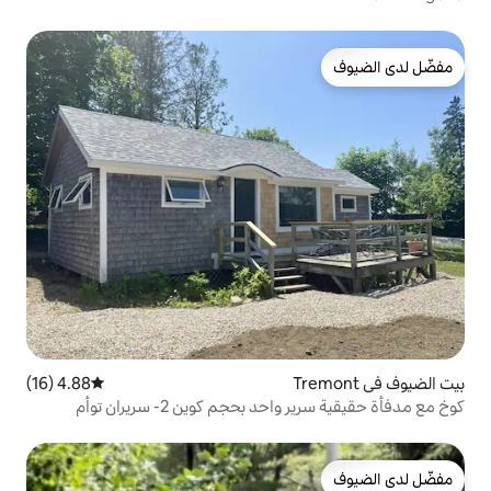
4.88 (16)
متوسط التقييم 4.88 من 5، 16 مراجعات