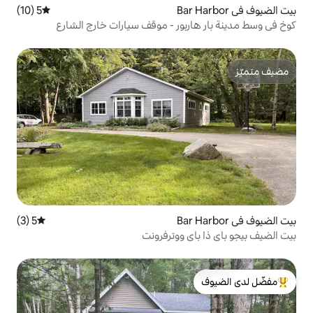
5 (10)
متوسط التقييم 5 من 5، 10 مراجعات
بور - موقف سيارات خارج الشارع
5 (3)
متوسط التقييم 5 من 5، 3 مراجعات
 ووترفرونت
لدى الضيوف