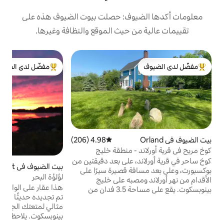
يوف: حصلت بيوت الضيوف هذه على
 حيث الموقع والنظافة وغيرها.
ب
مفضّل لدى الضيوف
ب
لدى الضيوف
من أبرز البيوت المفضّلة لدى الضيوف
ب
ا
ا
م
4.98 (206)
متوسط التقييم 4.98 من 5، 206 مراجعات
ص
- منطقة خليج
و
، على بعد دقيقتين من
بيت الضيوف في Penobscot
4.98 (260)
متوسط التقييم 4.98 من 5، 260 مراجعات
أ
ة قصيرة سيرًا على
لؤلؤة البحر
ع
صبه على خليج
هذا عقار على الواجهة المائية، ملاذ فريد وهادئ.
بينوبسكوت. يقع على مساحة 3.5 فدان من
تم تجديده حديثًا في عام 2025، وهو مكان
الأراضي المشجرة، على بعد 300 قدم خلف منزل
مثالي لمتعتك الجادة. يقع على الماء في
استعماري من القرن الثامن عشر. مستقلة تمامًا
بينوبسكوت. يلاحظ مراقبو الطيور، يشاهدون
ي فاي سريع بسرعة