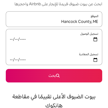
ر على Airbnb واحجزها
ل باستخدام السهمين لأعلى ولأسفل أو استكشف عن طريق اللمس أو السحب.
بحث
أعلى تقييمًا في مقاطعة
هانكوك