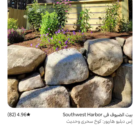
4.96 (82)
متوسط التقييم 4.96 من 5، 82 مراجعات
ري وحديث