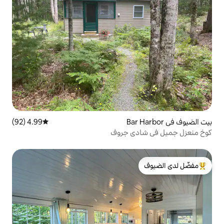
4.99 (92)
متوسط التقييم 4.99 من 5، 92 مراجعات
ي جروف
لدى الضيوف