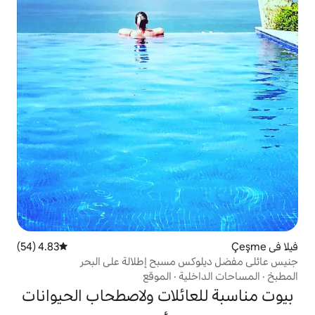
4.83 (54)
متوسط التقييم 4.83 من 5، 54 مراجعات
 مسبح إطلالة على البحر
ية
·
الموقع
ائلات ولاصطحاب الحيوانات