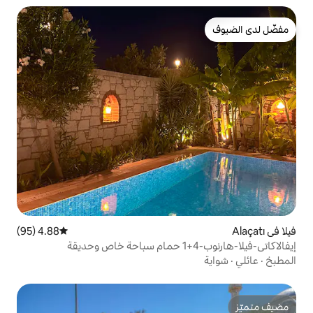
4.88 (95)
متوسط التقييم 4.88 من 5، 95 مراجعات