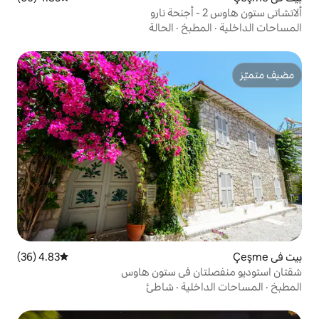
بخ
·
الحالة
4.83 (36)
متوسط التقييم 4.83 من 5، 36 مراجعات
ن في ستون هاوس
ية
·
شاطئ