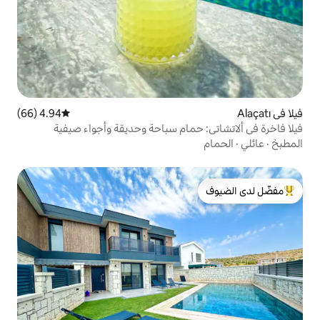
4.94 (66)
متوسط التقييم 4.94 من 5، 66 مراجعات
حمام سباحة وحديقة وأجواء صيفية
لدى الضيوف