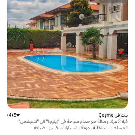
5 (4)
متوسط التقييم 5 من 5، 4 مراجعات
 السيارات
·
حُسن الضيافة