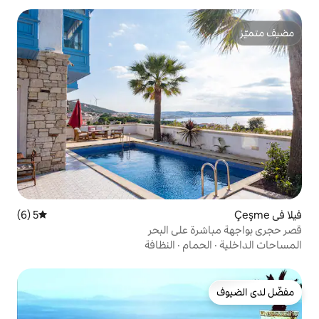
5 (6)
متوسط التقييم 5 من 5، 6 مراجعات
على البحر
ام
·
النظافة