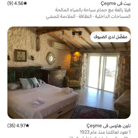
4.56 (9)
متوسط التقييم 4.56 من 5، 9 مراجعات
بالمياه المالحة
فة
·
الملاءمة للمشي
4.97 (35)
متوسط التقييم 4.97 من 5، 35 مراجعات