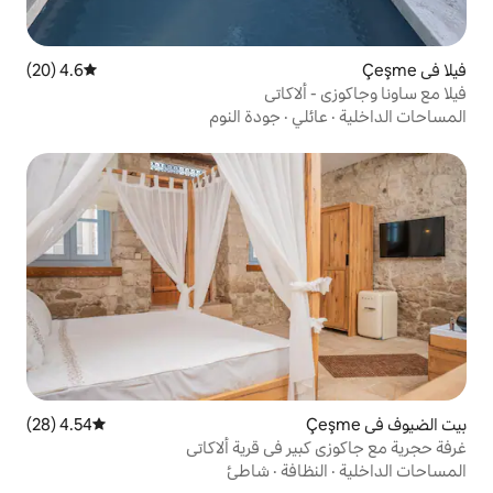
4.6 (20)
متوسط التقييم 4.6 من 5، 20 مراجعات
اكاتي
ي
·
جودة النوم
4.54 (28)
متوسط التقييم 4.54 من 5، 28 مراجعات
 في قرية ألاكاتي
فة
·
شاطئ