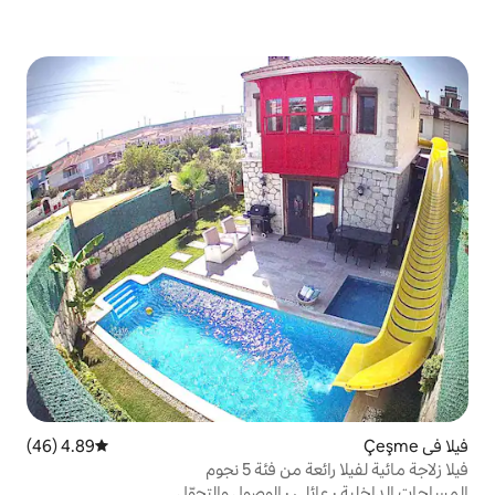
4.89 (46)
متوسط التقييم 4.89 من 5، 46 مراجعات
ئة 5 نجوم
ي
·
الوصول والتجوّل