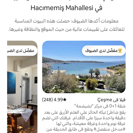
يوف: حصلت هذه البيوت المناسبة
الية من حيث الموقع والنظافة وغيرها.
في
مفضّل لدى الضيوف
ف
لدى الضيوف
مفضّل لدى الضيوف
ع
ع
م
ا
4.99 (248)
متوسط التقييم 4.99 من 5، 248 مراجعات
د
العلم الأزرق على بعد
ا
قدام. غرفتك التي تضم
شة، والتي لها
طابق الحديقة من