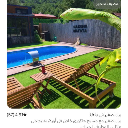
4.91 (57)
متوسط التقييم 4.91 من 5، 57 مراجعات
ي خاص في أورلا، تشيشمي