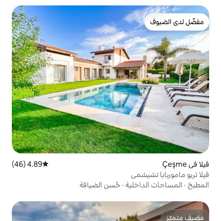
4.89 (46)
متوسط التقييم 4.89 من 5، 46 مراجعات
ي
ية
·
حُسن الضيافة