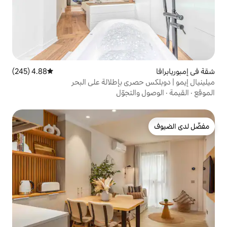
4.88 (245)
متوسط التقييم 4.88 من 5، 245 مراجعات
ري بإطلالة على البحر
لتجوّل