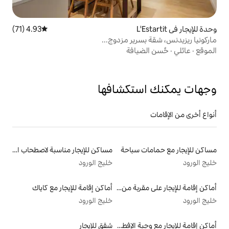
4.93 (71)
متوسط التقييم 4.93 من 5، 71 مراجعات
ير مزدوج...
افة
تكشافها
سباحة
مساكن للإيجار مناسبة لاصطحاب الحيوانات الأليفة
خليج الورود
أماكن إقامة للإيجار على مقربة من البحيرة
أماكن إقامة للإيجار مع كاياك
خليج الورود
أماكن إقامة للإيجار مع وجبة الإفطار
شقق للإيجار