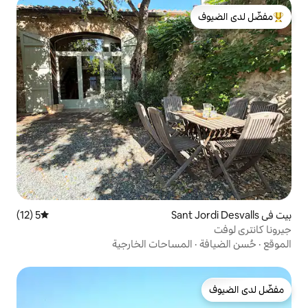
لدى الضيوف
5 (12)
متوسط التقييم 5 من 5، 12 مراجعات
مساحات الخارجية