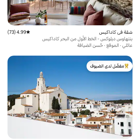
4.99 (73)
متوسط التقييم 4.99 من 5، 73 مراجعات
أول من البحر كاداكيس
افة
لدى الضيوف