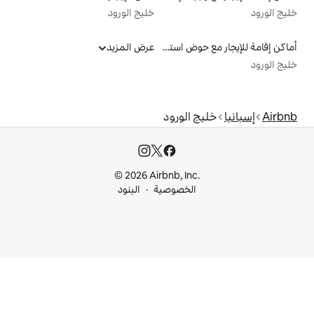
خليج الورود
أماكن إقامة للإيجار مع حوض استحمام ساخن
عرض المزيد
لورود
© 2026 Airbnb, I
خصوصية
البنود